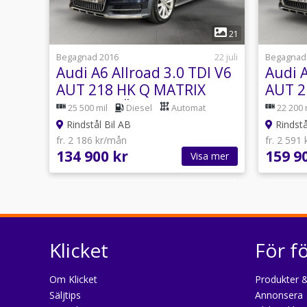
1
21
Begagnad 2016
22 juli
Begagnad
Audi A6 Allroad 3.0 TDI V6
Audi A
AUT 218 HK Q MATRIX
AUT 2
DRAG D-VÄRM 19"
DRAG 
25 500 mil
Diesel
Automat
22 200 
Rindstål Bil AB
Rindstå
fr. 2 186 kr/mån
fr. 2 591
134 900 kr
159 9
Visa mer
Klicket
För f
Om Klicket
Produkter &
Säljtips
Annonsera