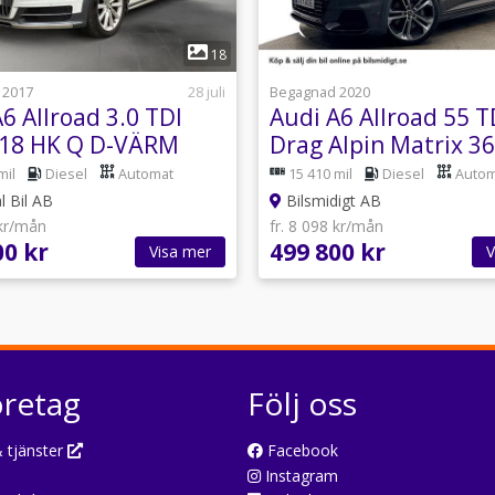
1
1
18
 2017
28 juli
Begagnad 2020
6 Allroad 3.0 TDI
Audi A6 Allroad 55 T
18 HK Q D-VÄRM
Drag Alpin Matrix 3
NAVI SE UTR
Navi Cockpit B&O
mil
Diesel
Automat
15 410 mil
Diesel
Autom
Stolminne 350hk
l Bil AB
Bilsmidigt AB
 kr/mån
fr. 8 098 kr/mån
00 kr
499 800 kr
Visa mer
V
öretag
Följ oss
 tjänster
Facebook
Instagram