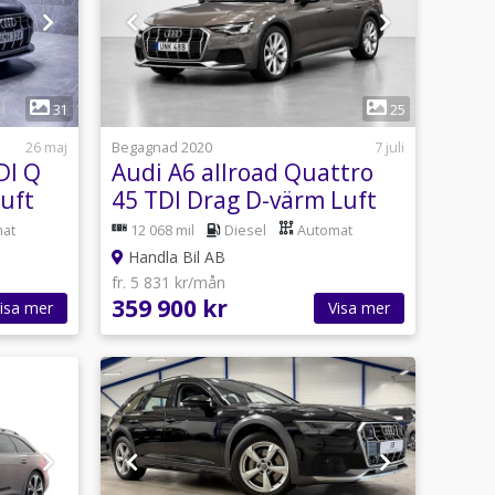
1
31
25
26 maj
Begagnad 2020
7 juli
DI Q
Audi A6 allroad Quattro
uft
45 TDI Drag D-värm Luft
Matrix AdaptivF 231hk
at
12 068 mil
Diesel
Automat
Handla Bil AB
fr. 5 831 kr/mån
359 900 kr
isa mer
Visa mer