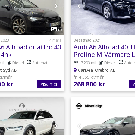
1
1
19
 2023
4 mars
Begagnad 2021
6 Allroad quattro 40
Audi A6 Allroad 40 T
04hk
Proline M-Värmare L
Värmare/Navi/Krok/Adaptiv
Navi Drag MOMS
mil
Diesel
Automat
17 293 mil
Diesel
Autom
t Syd AB
CarDeal Örebro AB
 kr/mån
fr. 4 355 kr/mån
00 kr
268 800 kr
Visa mer
V