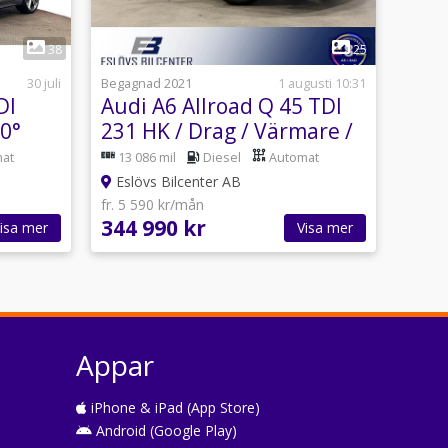
1
38
25
30 juli
Begagnad 2021
1 augusti 10:31
DI
Audi A6 Allroad Q 45 TDI
60°
231 HK / Drag / Värmare /
at
13 086 mil
Diesel
Automat
Eslövs Bilcenter AB
fr. 5 590 kr/mån
344 990 kr
isa mer
Visa mer
Appar
iPhone & iPad (App Store)
Android (Google Play)