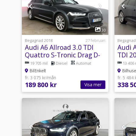
1
30
Begagnad 2018
27 februari
Begagnad
Audi A6 Allroad 3.0 TDI
Audi A
Quattro S-Tronic Drag D-
TDI 2
Värme Kamera
Moms/
19 705 mil
Diesel
Automat
13 406 
F/Ke
BilEnkelt
Bilhuse
fr. 3 075 kr/mån
fr. 5 484
189 800 kr
338 5
Visa mer