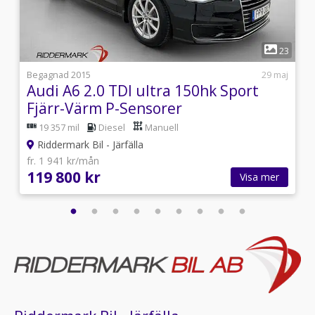
Utrustning/Tillbehör:
Fjärrstyrd dieselvärmare,BOSE ljudsystem,Infällbar
dragkrok,Skinn/Alcantara klädsel,Navigation,Keyless
1
system,Motorvärmare,Elektrisk bagagelucka,4-Zons
8
23
klimatanläggning,Parkeringssensorer fram &
bak,Avbländande
3
Begagnad 2015
29 maj
backspegel,Parkeringsvärmare,Sportstolar,Sportratt,Farth
Audi A6 2.0 TDI ultra 150hk Sport
fram,Parkeringssensorer bak,El-hissar fram och
Fjärr-Värm P-Sensorer
bak,Multifunktionsratt,Sätesvärme,ISOFIX-fästen,Två
19 357 mil
Diesel
Manuell
brukare,Svensksåld
Riddermark Bil - Järfälla
fr. 1 941 kr/mån
119 800 kr
Visa mer