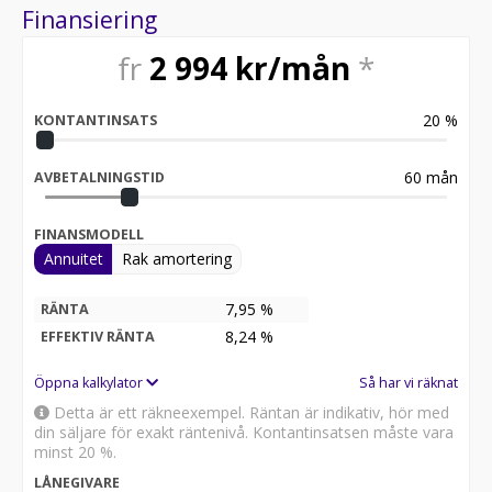
Finansiering
Servicehistorik:
2017-10-03 - 3028 mil
fr
2 994
kr/mån
*
2019-01-14 - 5780 mil
2020-02-07 - 8318 mil
2021-07-22 - 11473 mil
20
%
KONTANTINSATS
2023-02-15 - 14260 mil
2024-02-15 - 15259 mil
2026-06-21 - 20502 mil
60
mån
AVBETALNINGSTID
Besök
FINANSMODELL
för att:
Annuitet
Rak amortering
• Se närbilder och film på bilen
• Reservera bilen direkt online
• Få mer info om utrustning och tillval
7,95 %
RÄNTA
8,24
%
EFFEKTIV RÄNTA
Kontakta oss för mer information:
Öppna kalkylator
Så har vi räknat
Därför ska du välja Riddermark Bil:
Detta är ett räkneexempel. Räntan är indikativ, hör med
* Störst i Sverige på begagnade bilar
din säljare för exakt räntenivå. Kontantinsatsen måste vara
* Erbjuder hemleverans i hela Sverige
minst 20 %.
* 14 dagars helförsäkring via Folksam
LÅNEGIVARE
* Över 10 tusen omdömen på Trustpilot