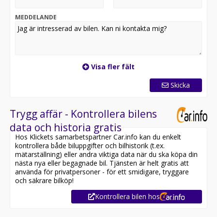
sina 320 hk levererar bilen en fantastisk körupplevelse
samtidigt som den erbjuder gott om utrymme och
MEDDELANDE
premiumkänsla för både vardag och långresor.
Utrustning inkluderar:
-Fjärrstyrd dieselvärmare
-BOSE ljudsystem
Visa fler fält
-Infällbar dragkrok
-Skinn/Alcantara klädsel
Skicka
-Navigation
-Elektrisk bagagelucka
-4-Zons klimatanläggning
Trygg affär - Kontrollera bilens
data och historia gratis
Jämför denna bil med någon av våra andra Audi A6 i
Hos Klickets samarbetspartner Car.info kan du enkelt
lager. Se våra bilar på
kontrollera både biluppgifter och bilhistorik (t.ex.
https://www.riddermarkbil.se/kopa-bil/?series=a6
mätarställning) eller andra viktiga data när du ska köpa din
nästa nya eller begagnade bil. Tjänsten är helt gratis att
Övrig information om bilen:
använda för privatpersoner - för ett smidigare, tryggare
Vid blandad körning är förbrukning endast 0.65 l/mil
och säkrare bilköp!
Besiktigad till och med 2026-06-30
Kontrollera bilen hos
Endast 2 tidigare brukare
Möjlighet till 12-60 månaders garanti