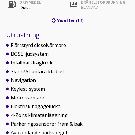
DRIVMEDEL
BRÄNSLEFÖRBRUKNING
Diesel
BLANDAD
Visa fler
(13)
Utrustning
Fjärrstyrd dieselvärmare
BOSE ljudsystem
Infällbar dragkrok
Skinn/Alcantara klädsel
Navigation
Keyless system
Motorvärmare
Elektrisk bagagelucka
4-Zons klimatanläggning
Parkeringssensorer fram & bak
Avbländande backspegel