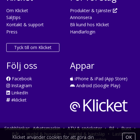
Om Klicket
Produkter & tjänster
Säljtips
Annonsera
Kontakt & support
Bli kund hos Klicket
Press
Handlarlogin
Tyck till om Klicket
Följ oss
Appar
Facebook
iPhone & iPad (App Store)
Instagram
Android (Google Play)
LinkedIn
#klicket
Snabblänkar:
Arbetsmaskin
•
ATV & snöskoter
•
Bil
•
Buss
•
Båt
•
Husbil & husvagn
•
Hästbil & hästsläp
•
Lastbil
•
Klicket använder cookies för att göra din
OK
Motorcykel & moped
•
Släpfordon