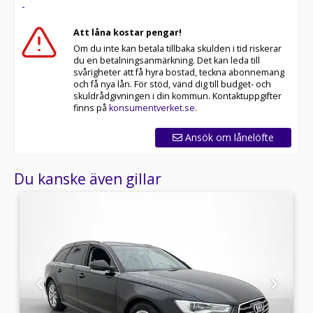
-
* Våra bilar är testade på över 100 punkter
* Kvalitetssäkrade bilar
Att låna kostar pengar!
Om du inte kan betala tillbaka skulden i tid riskerar
Telefontider:
du en betalningsanmärkning. Det kan leda till
svårigheter att få hyra bostad, teckna abonnemang
Besökstider i butik:
och få nya lån. För stöd, vänd dig till budget- och
skuldrådgivningen i din kommun. Kontaktuppgifter
RIDDERMARK BIL TRYGGHETSPAKET:
finns på
konsumentverket.se
.
Skydda din bil med vårt trygghetspaket. Välj mellan 12-
60 månaders garanti och komplettera med extra
Ansök om lånelöfte
hjuluppsättningar till bra priser. Gör ditt bilköp tryggt
och enkelt hos oss.
Du kanske även gillar
Med korta lagertider försvinner våra bilar snabbt! Ring
oss idag för att reservera din bil: 08-572 142 40. Vi
erbjuder även skräddarsydd finansiering och 14 dagars
fri försäkring från Folksam.
Se hur vi genomför våra tester här:
Välkomna!