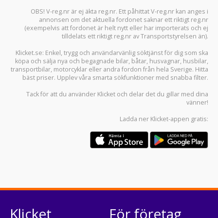
OBS! V-reg.nr är ej äkta reg.nr. Ett påhittat V-reg.nr kan anges i
annonsen om det aktuella fordonet saknar ett riktigt reg.nr
(exempelvis att fordonet är helt nytt eller har importerats och ej
tilldelats ett riktigt reg.nr av Transportstyrelsen än).
Klicket.se
: Enkel, trygg och användarvänlig söktjänst för dig som ska
köpa och sälja
nya och begagnade bilar
,
båtar
,
husvagnar
,
husbilar
,
transportbilar
,
motorcyklar
eller andra fordon från hela Sverige. Hitta
bäst priser. Upplev våra smarta sökfunktioner med snabba filter.
Tack för att du använder
Klicket
och delar det du gillar med dina
vänner!
Ladda ner
Klicket-appen
gratis:
Klicket
För företag