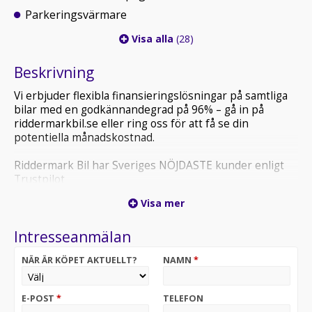
Parkeringsvärmare
Visa alla
(28)
Beskrivning
Vi erbjuder flexibla finansieringslösningar på samtliga
bilar med en godkännandegrad på 96% – gå in på
riddermarkbil.se eller ring oss för att få se din
potentiella månadskostnad.
Riddermark Bil har Sveriges NÖJDASTE kunder enligt
Trustpilot
*JTW086* *Vi tar emot alla inbyten och erbjuder
Visa mer
hemleverans i hela Sverige!*
Intresseanmälan
Köp din drömbil hos Riddermark Bil Järfälla! 08-572 142
40
NÄR ÄR KÖPET AKTUELLT?
NAMN
*
Nu har vi fått in en välutrustade Audi A6 Allroad quattro
– en perfekt kombination av sportig prestanda, hög
E-POST
*
TELEFON
komfort och fyrhjulsdriven trygghet året runt. Med