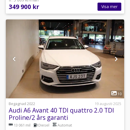
349 900 kr
Visa mer
1
10
Begagnad 2022
19 augusti 2025
Audi A6 Avant 40 TDI quattro 2.0 TDI
Proline/2 års garanti
13 061 mil
Diesel
Automat