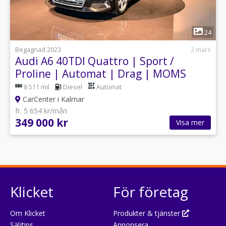
1
24
Begagnad 2023
2 mars
Audi A6 40TDI Quattro | Sport /
Proline | Automat | Drag | MOMS
8 511 mil
Diesel
Automat
CarCenter i Kalmar
fr. 5 654 kr/mån
349 000 kr
Visa mer
Klicket
För företag
Om Klicket
Produkter & tjänster
Säljtips
Annonsera