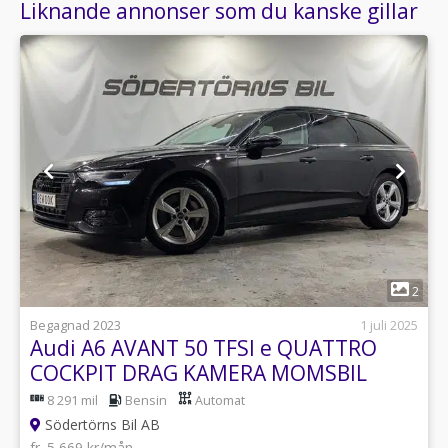
Liknande annonser som du kanske gillar
1
2
Begagnad 2023
1 juli 2025
Audi A6 AVANT 50 TFSI e QUATTRO
COCKPIT DRAG KAMERA MOMSBIL
8 291 mil
Bensin
Automat
Södertörns Bil AB
fr. 5 669 kr/mån