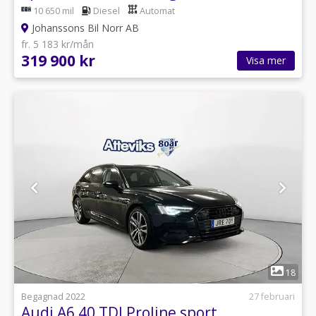
10 650 mil
Diesel
Automat
Johanssons Bil Norr AB
fr. 5 183 kr/mån
319 900 kr
Visa mer
1
18
Begagnad 2022
27 februari
Audi A6 40 TDI Proline sport