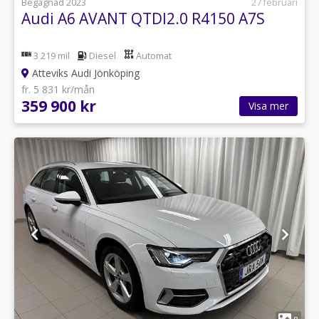
Begagnad 2023
27 februari
Audi A6 AVANT QTDI2.0 R4150 A7S
3 219 mil
Diesel
Automat
Atteviks Audi Jönköping
fr. 5 831 kr/mån
359 900 kr
Visa mer
1