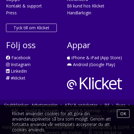
Kontakt & support
Bli kund hos Klicket
Press
Handlarlogin
Tyck till om Klicket
Följ oss
Appar
Facebook
iPhone & iPad (App Store)
Instagram
Android (Google Play)
LinkedIn
#klicket
Snabblänkar:
Arbetsmaskin
•
ATV & snöskoter
•
Bil
•
Buss
•
Båt
•
Husbil & husvagn
•
Hästbil & hästsläp
•
Lastbil
•
Klicket använder cookies för att göra din
OK
Motorcykel & moped
•
Släpfordon
användarupplevelse så bra som möjligt. Genom att
fortsätta använda vår webbplats accepterar du att
Fordonsköp online
•
Användarvillkor
•
Integritetspolicy & GDPR
•
cookies används.
Söktjänsten för Sveriges alla fordon
•
© 2026 Klicket.se