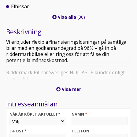
Elhissar
Visa alla
(30)
Beskrivning
Vi erbjuder flexibla finansieringslösningar på samtliga
bilar med en godkännandegrad på 96% – gå in på
riddermarkbil.se eller ring oss för att få se din
potentiella månadskostnad.
Riddermark Bil har Sveriges NÖJDASTE kunder enligt
Trustpilot
*FGN55S* *Vi tar emot alla inbyten och erbjuder
Visa mer
hemleverans i hela Sverige!*
Intresseanmälan
En elegant premiumkombi som kombinerar hög
komfort med effektiv dieselprestanda. Den smidiga S
NÄR ÄR KÖPET AKTUELLT?
NAMN
*
tronic-automaten, den rymliga kupén och de fina
långfärdsegenskaperna gör den perfekt för både
pendling och längre resor.
E-POST
*
TELEFON