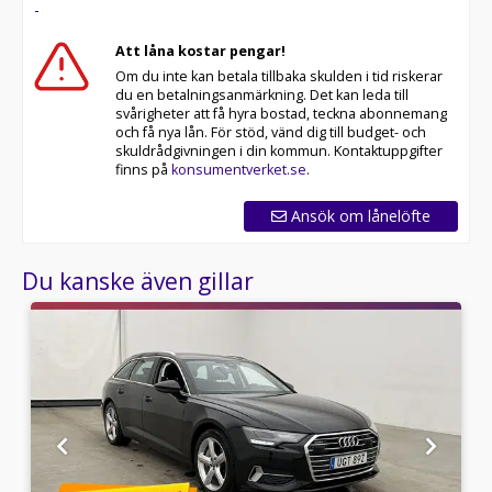
-
87040 för att kontrollera att fordonet finns kvar! Vi
ordnar en finansiering som passar just dina behov och
Att låna kostar pengar!
tar gärna din bil i inbyte.
Om du inte kan betala tillbaka skulden i tid riskerar
du en betalningsanmärkning. Det kan leda till
Telefontider:
svårigheter att få hyra bostad, teckna abonnemang
och få nya lån. För stöd, vänd dig till budget- och
Besökstider i butik:
skuldrådgivningen i din kommun. Kontaktuppgifter
finns på
konsumentverket.se
.
Välkomna!
Ansök om lånelöfte
Utrustning/Tillbehör:
Dieselvärmare,Backkamera,Navigation,Dragkrok,Adaptiv
Du kanske även gillar
farthållare,Parkeringssensorer,Bluetooth,Keyless,Rattvä
bagagelucka,Rails,Elhissar,Elspeglar,AC,ACC,Isofix-
fästen,Stolsvärme,AC och
klimatanläggning,Fyrhjulsdrift,AWD,4WD,Parkeringsvärm
(bränsledriven),Farthållare,Aircondition,Parkeringssensor
bak,Parkeringssensorer fram,Parkeringssensorer
fram & bak,Parkeringssensor bak