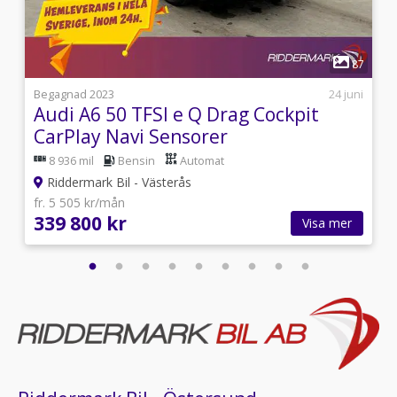
1
4
87
8
Begagnad 2023
24 juni
Audi A6 50 TFSI e Q Drag Cockpit
CarPlay Navi Sensorer
8 936 mil
Bensin
Automat
Riddermark Bil - Västerås
fr. 5 505 kr/mån
339 800 kr
Visa mer