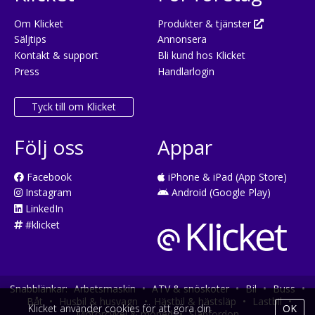
Om Klicket
Produkter & tjänster
Säljtips
Annonsera
Kontakt & support
Bli kund hos Klicket
Press
Handlarlogin
Tyck till om Klicket
Följ oss
Appar
Facebook
iPhone & iPad (App Store)
Instagram
Android (Google Play)
LinkedIn
#klicket
Snabblänkar:
Arbetsmaskin
•
ATV & snöskoter
•
Bil
•
Buss
•
Båt
•
Husbil & husvagn
•
Hästbil & hästsläp
•
Lastbil
•
Klicket använder cookies för att göra din
OK
Motorcykel & moped
•
Släpfordon