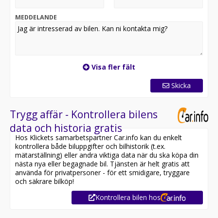
OBS: Vänligen ring oss innan ditt besök för att
säkerställa att bilen finns i butiken, då den kan vara
MEDDELANDE
placerad på en annan anläggning eller reserverad
Utrustning inkluderar:
- Dieselvärmare
- Backkamera
Visa fler fält
- Dragkrok
- Navigation
Skicka
- Adaptiv farthållare
Jämför denna bil med någon av våra andra Audi A6 i
Trygg affär - Kontrollera bilens
lager. Se våra bilar på
data och historia gratis
https://www.riddermarkbil.se/kopa-bil/?series=a6
Hos Klickets samarbetspartner Car.info kan du enkelt
kontrollera både biluppgifter och bilhistorik (t.ex.
Övrig information om bilen:
mätarställning) eller andra viktiga data när du ska köpa din
Vid blandad körning är förbrukningen endast 0.46 l/mil
nästa nya eller begagnade bil. Tjänsten är helt gratis att
Besiktigad till och med 2027-06-30
använda för privatpersoner - för ett smidigare, tryggare
Möjlighet till 12-60 månaders garanti
och säkrare bilköp!
Kontrollera bilen hos
Servicehistorik:
2023-02-14 - 1854 mil