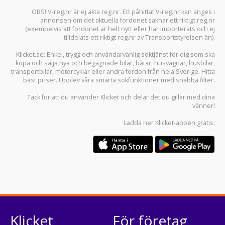
OBS! V-reg.nr är ej äkta reg.nr. Ett påhittat V-reg.nr kan anges i
annonsen om det aktuella fordonet saknar ett riktigt reg.nr
(exempelvis att fordonet är helt nytt eller har importerats och ej
tilldelats ett riktigt reg.nr av Transportstyrelsen än).
Klicket.se
: Enkel, trygg och användarvänlig söktjänst för dig som ska
köpa och sälja
nya och begagnade bilar
,
båtar
,
husvagnar
,
husbilar
,
transportbilar
,
motorcyklar
eller andra fordon från hela Sverige. Hitta
bäst priser. Upplev våra smarta sökfunktioner med snabba filter.
Tack för att du använder
Klicket
och delar det du gillar med dina
vänner!
Ladda ner
Klicket-appen
gratis:
Klicket
För företag