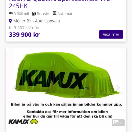
245HK
3 900 mil
Bensin
Automat
Möller Bil - Audi Uppsala
fr. 5 507 kr/mån
339 900 kr
Visa mer
1
25