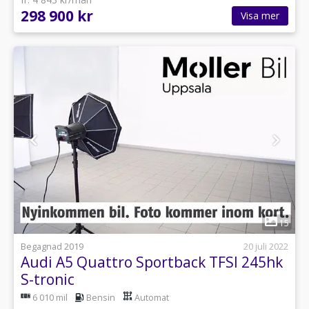
298 900 kr
Visa mer
1
15
Begagnad 2019
20 juli 2022
Audi A5 Quattro Sportback TFSI 245hk
S-tronic
6 010 mil
Bensin
Automat