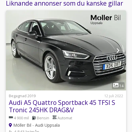
Liknande annonser som du kanske gillar
1
14
Begagnad 2019
12 juli 2022
Audi A5 Quattro Sportback 45 TFSI S
Tronic 245HK DRAG&V
4 900 mil
Bensin
Automat
Möller Bil - Audi Uppsala
fr. 4 843 kr/mån