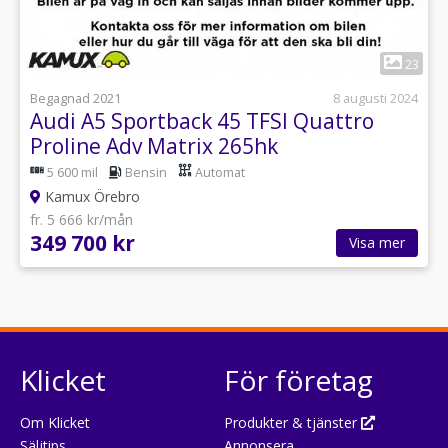
1
23
Begagnad 2021
8 augusti 2024
Audi A5 Sportback 45 TFSI Quattro
Proline Adv Matrix 265hk
5 600 mil
Bensin
Automat
Kamux Örebro
fr. 5 666 kr/mån
349 700 kr
Visa mer
Klicket
För företag
Om Klicket
Produkter & tjänster
Säljtips
Annonsera