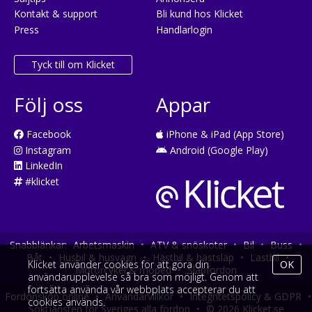
Kontakt & support
Bli kund hos Klicket
Press
Handlarlogin
Tyck till om Klicket
Följ oss
Appar
Facebook
iPhone & iPad (App Store)
Instagram
Android (Google Play)
LinkedIn
#klicket
Snabblänkar:
Arbetsmaskin
•
ATV & snöskoter
•
Bil
•
Buss
•
Båt
•
Husbil & husvagn
•
Hästbil & hästsläp
•
Lastbil
•
Klicket använder cookies för att göra din
OK
Motorcykel & moped
•
Släpfordon
användarupplevelse så bra som möjligt. Genom att
fortsätta använda vår webbplats accepterar du att
Fordonsköp online
•
Användarvillkor
•
Integritetspolicy & GDPR
•
cookies används.
Söktjänsten för Sveriges alla fordon
•
© 2026 Klicket.se