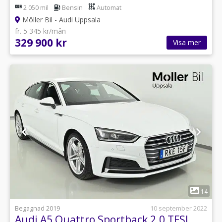
2 050 mil
Bensin
Automat
Möller Bil - Audi Uppsala
fr. 5 345 kr/mån
329 900 kr
Visa mer
1
14
Begagnad 2019
10 september 2022
Audi A5 Quattro Sportback 2.0 TFSI