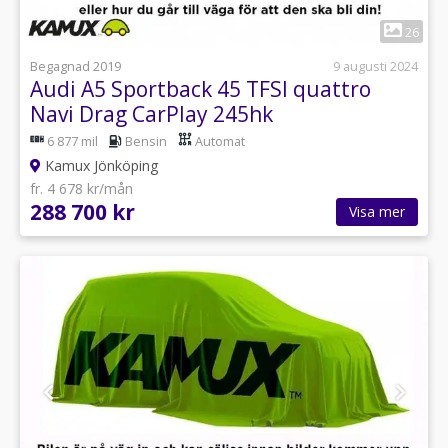
1
26
Begagnad 2019
9 augusti 2024
Audi A5 Sportback 45 TFSI quattro
Navi Drag CarPlay 245hk
6 877 mil
Bensin
Automat
Kamux Jönköping
fr. 4 678 kr/mån
288 700 kr
Visa mer