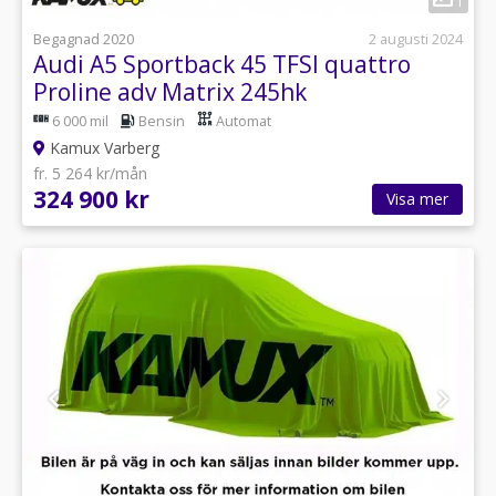
1
Begagnad 2020
2 augusti 2024
Audi A5 Sportback 45 TFSI quattro
Proline adv Matrix 245hk
6 000 mil
Bensin
Automat
Kamux Varberg
fr. 5 264 kr/mån
324 900 kr
Visa mer