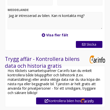
Kontakta oss för mer information:
MEDDELANDE
Utrustning inkluderar:
- Full S-Line
- Cockpit
- Navigation
Visa fler fält
- Backkamera
- Elstol förare och passagerare
Skicka
- Massage
- Döda vinkelvarnare
- Adaptiv farthållare
Trygg affär - Kontrollera bilens
- Sportstolar
data och historia gratis
- Skinn/Alcantara
Hos Klickets samarbetspartner Car.info kan du enkelt
- Svart innertak
kontrollera både biluppgifter och bilhistorik (t.ex.
mätarställning) eller andra viktiga data när du ska köpa din
Jämför denna bil med någon av våra andra Audi A5 i
nästa nya eller begagnade bil. Tjänsten är helt gratis att
lager. Se våra bilar på
använda för privatpersoner - för ett smidigare, tryggare
https://www.riddermarkbil.se/kopa-bil/?series=a5
och säkrare bilköp!
Kontrollera bilen hos
Övrig information om bilen:
Vid blandad körning är förbrukning endast 0.44 l/mil