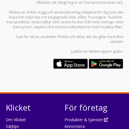
tilldelats ett riktigt reg.nr av Transportstyrelsen än).
Klicket.se
: Enkel, trygg och användarvänlig söktjänst för dig som ska
köpa och sälja
nya och begagnade bilar
,
båtar
,
husvagnar
,
husbilar
,
transportbilar
,
motorcyklar
eller andra fordon från hela Sverige. Hitta
bäst priser. Upplev våra smarta sökfunktioner med snabba filter.
Tack för att du använder
Klicket
och delar det du gillar med dina
vänner!
Ladda ner
Klicket-appen
gratis:
Klicket
För företag
Om Klicket
Produkter & tjänster
Säljtips
Annonsera