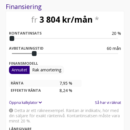
Besiktigad till och med 2027-07-31
Finansiering
Möjlighet till 12-60 månaders garanti
fr
3 804
kr/mån
*
Servicehistorik:
2019-01-23 - 3062 mil
2020-07-08 - 5842 mil
20
%
KONTANTINSATS
2021-08-18 - 8438 mil
2022-12-19 - 11123 mil
2025-09-08 - 15867 mil
60
mån
AVBETALNINGSTID
Besök
FINANSMODELL
för att:
Annuitet
Rak amortering
• Se närbilder och film på bilen
• Reservera bilen direkt online
• Få mer info om utrustning och tillval
7,95 %
RÄNTA
8,24
%
EFFEKTIV RÄNTA
Därför ska du välja Riddermark Bil:
* Störst i Sverige på begagnade bilar
Öppna kalkylator
Så har vi räknat
* Erbjuder hemleverans i hela Sverige
Detta är ett räkneexempel. Räntan är indikativ, hör med
* 14 dagars helförsäkring via Folksam
din säljare för exakt räntenivå. Kontantinsatsen måste vara
* Över 10 tusen omdömen på Trustpilot
minst 20 %.
* Våra bilar är testade på över 100 punkter
LÅNEGIVARE
* Kvalitetssäkrade bilar