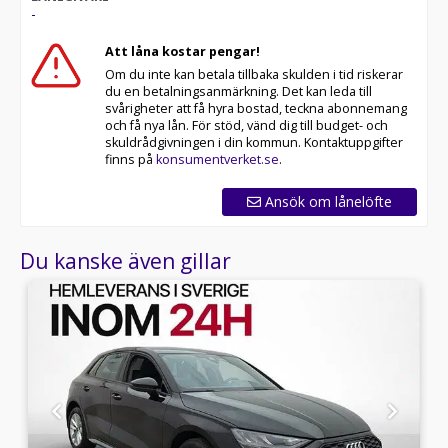
-
Telefontider:
Att låna kostar pengar!
Om du inte kan betala tillbaka skulden i tid riskerar
Besökstider i butik:
du en betalningsanmärkning. Det kan leda till
svårigheter att få hyra bostad, teckna abonnemang
RIDDERMARK BIL TRYGGHETSPAKET:
och få nya lån. För stöd, vänd dig till budget- och
Skydda din bil med vårt trygghetspaket. Välj mellan 12-
skuldrådgivningen i din kommun. Kontaktuppgifter
60 månaders garanti och komplettera med extra
finns på
konsumentverket.se
.
hjuluppsättningar till bra priser. Gör ditt bilköp tryggt
och enkelt hos oss.
Ansök om lånelöfte
Med korta lagertider försvinner våra bilar snabbt! Ring
Du kanske även gillar
oss idag för att reservera din bil: 018-470 74 00. Vi
erbjuder även skräddarsydd finansiering och 14 dagars
fri försäkring från Folksam.
Se hur vi genomför våra tester här:
Välkomna!
Utrustning/Tillbehör:
Full S-Line,Cockpit,Navigation,Backkamera,Adaptiv