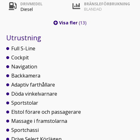
DRIVMEDEL
BRÄNSLEFÖRBRUKNING
Diesel
BLANDAD
Visa fler
(13)
Utrustning
Full S-Line
Cockpit
Navigation
Backkamera
Adaptiv farthållare
Döda vinkelvarnare
Sportstolar
Elstol förare och passagerare
Massage i framstolarna
Sportchassi
Drive Select Körlägen