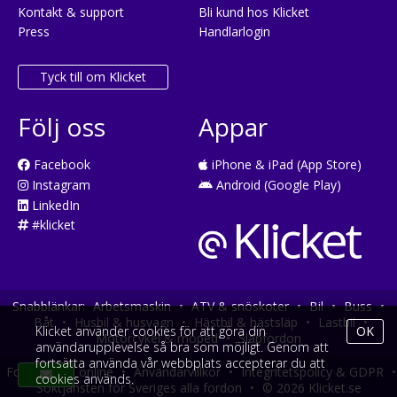
Kontakt & support
Bli kund hos Klicket
Press
Handlarlogin
Tyck till om Klicket
Följ oss
Appar
Facebook
iPhone & iPad (App Store)
Instagram
Android (Google Play)
LinkedIn
#klicket
Snabblänkar:
Arbetsmaskin
•
ATV & snöskoter
•
Bil
•
Buss
•
Båt
•
Husbil & husvagn
•
Hästbil & hästsläp
•
Lastbil
•
Klicket använder cookies för att göra din
OK
Motorcykel & moped
•
Släpfordon
användarupplevelse så bra som möjligt. Genom att
fortsätta använda vår webbplats accepterar du att
Fordonsköp online
•
Användarvillkor
•
Integritetspolicy & GDPR
•
cookies används.
Söktjänsten för Sveriges alla fordon
•
© 2026 Klicket.se