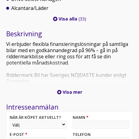
Alcantara/Läder
Visa alla
(33)
Beskrivning
Vi erbjuder flexibla finansieringslösningar på samtliga
bilar med en godkännandegrad på 96% – gå in på
riddermarkbil.se eller ring oss för att få se din
potentiella månadskostnad.
Riddermark Bil har Sveriges NÖJDASTE kunder enligt
Trustpilot
*PEC252* *Vi tar emot alla inbyten och erbjuder
Visa mer
hemleverans i hela Sverige!*
Intresseanmälan
Varmt välkommen till våran anläggning i Uppsala!
NÄR ÄR KÖPET AKTUELLT?
NAMN
*
Elegant och sportig Audi A5 Sportback med stark
dieselmotor på 190 hk och smidig S Tronic-automat. En
premiumbil som kombinerar hög komfort, snygg
E-POST
*
TELEFON
design och härlig körglädje