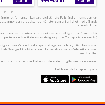
kr
599 900 kr
6
Visa mer
Visa mer
llgänglighet. Annonsen kan vara ofullständig. Fullständig information kan
 endast annonsera produkter och tjänster som är i enlighet med gällande
svenska lagar.
i annonsen om det aktuella fordonet saknar ett riktigt reg.nr (exempelvis
r importerats och ej tilldelats ett riktigt reg.nr av Transportstyrelsen än).
r dig som ska köpa och sälja
nya och begagnade bilar
,
båtar
,
husvagnar
,
n hela Sverige. Hitta bäst priser. Upplev våra smarta sökfunktioner med
snabba filter.
Tack för att du använder
Klicket
och delar det du gillar med dina vänner!
Ladda ner
Klicket-appen
gratis: