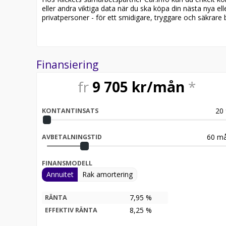
eller andra viktiga data när du ska köpa din nästa nya ell
privatpersoner - för ett smidigare, tryggare och säkrare b
Finansiering
fr
9 705
kr/mån
*
20
KONTANTINSATS
60
må
AVBETALNINGSTID
FINANSMODELL
Annuitet
Rak amortering
7,95 %
RÄNTA
8,25
%
EFFEKTIV RÄNTA