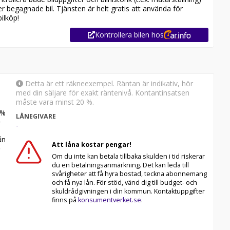
er begagnade bil. Tjänsten är helt gratis att använda för
ilköp!
Kontrollera bilen hos
Detta är ett räkneexempel. Räntan är indikativ, hör
med din säljare för exakt räntenivå. Kontantinsatsen
måste vara minst 20 %.
%
LÅNEGIVARE
-
n
Att låna kostar pengar!
Om du inte kan betala tillbaka skulden i tid riskerar
du en betalningsanmärkning. Det kan leda till
svårigheter att få hyra bostad, teckna abonnemang
och få nya lån. För stöd, vänd dig till budget- och
skuldrådgivningen i din kommun. Kontaktuppgifter
finns på
konsumentverket.se
.