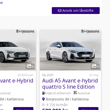
at
Ansök om lånelöfte
1
1
8
9
26 februari
Ny 2025
23 maj
N
Avant e-Hybrid
Audi A5 Avant e-hybrid
A
quattro S line Edition
T
299hk S-tro...
V
Automat
Hybrid el/bensin
Automat
il i Karlskrona
Börjessons Bil i Karlskrona
ån
fr. 9 720 kr/mån
f