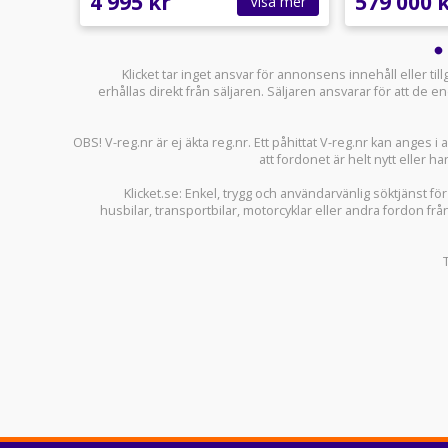
4 995 kr
579 000 
sa mer
Visa mer
Klicket tar inget ansvar för annonsens innehåll eller ti
erhållas direkt från säljaren. Säljaren ansvarar för att de
OBS! V-reg.nr är ej äkta reg.nr. Ett påhittat V-reg.nr kan anges 
att fordonet är helt nytt eller ha
Klicket.se
: Enkel, trygg och användarvänlig söktjänst fö
husbilar
,
transportbilar
,
motorcyklar
eller andra fordon frå