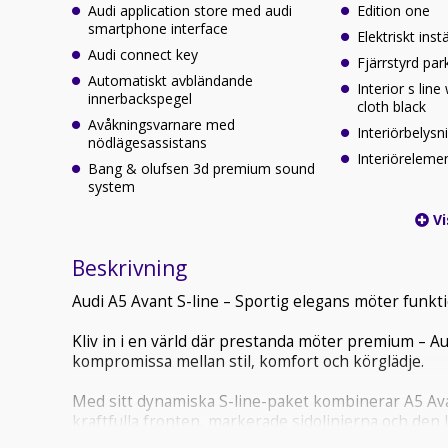
Audi application store med audi
Edition one
smartphone interface
Elektriskt ins
Audi connect key
Fjärrstyrd pa
Automatiskt avbländande
Interior s line
innerbackspegel
cloth black
Avåkningsvarnare med
Interiörbelys
nödlägesassistans
Interiöreleme
Bang & olufsen 3d premium sound
system
Vi
Beskrivning
Audi A5 Avant S-line – Sportig elegans möter funkti
Kliv in i en värld där prestanda möter premium – Au
kompromissa mellan stil, komfort och körglädje.
Med sitt dynamiska S-line-paket kombinerar A5 Ava
kraftfulla fronten, markerade sidolinjerna och den l
vinklar – det här är en bil som syns och känns.