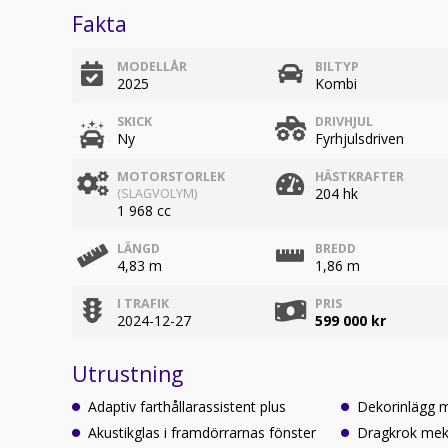
Fakta
MODELLÅR
BILTYP
2025
Kombi
SKICK
DRIVHJUL
Ny
Fyrhjulsdriven
MOTORSTORLEK
HÄSTKRAFTER
204 hk
(SLAGVOLYM)
1 968 cc
LÄNGD
BREDD
4,83 m
1,86 m
I TRAFIK
PRIS
2024-12-27
599 000 kr
Utrustning
Adaptiv farthållarassistent plus
Dekorinlägg 
Akustikglas i framdörrarnas fönster
Dragkrok mek