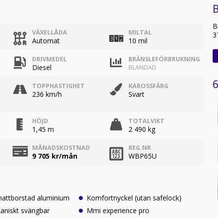
B
B
VÄXELLÅDA
MILTAL
3
Automat
10 mil
DRIVMEDEL
BRÄNSLEFÖRBRUKNING
Diesel
BLANDAD
6
TOPPHASTIGHET
KAROSSFÄRG
236 km/h
Svart
HÖJD
TOTALVIKT
1,45 m
2 490 kg
MÅNADSKOSTNAD
REG.NR
9 705
kr/mån
WBP65U
mattborstad aluminium
Komfortnyckel (utan safelock)
aniskt svängbar
Mmi experience pro