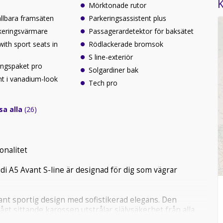
K
Mörktonade rutor
tällbara framsäten
Parkeringsassistent plus
rkeringsvärmare
Passagerardetektor för baksätet
 with sport seats in
Rödlackerade bromsok
S line-exteriör
ningspaket pro
Solgardiner bak
nt i vanadium-look
Tech pro
sa alla
(26)
onalitet
di A5 Avant S-line är designad för dig som vägrar
nt sportig design med sofistikerad elegans. Den
ågt sittande karossen utstrålar självsäkerhet från alla