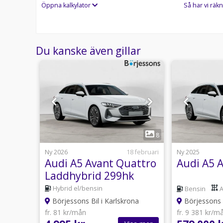
Öppna kalkylator
Så har vi räkn
Du kanske även gillar
1
8
8
13 juni
Ny 2026
18 februari
Ny 2025
hybrid
Audi A5 Avant Quattro
Audi A5 
Laddhybrid 299hk
106km Privatleasing
Hybrid el/bensin
mat
Bensin
ona
Börjessons Bil i Karlskrona
Börjessons B
fr. 81 kr/mån
fr. 9 381 kr/m