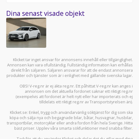
Dina senast visade objekt
Klicket tar inget ansvar för annonsens innehåll eller tillgänglighet.
Annonsen kan vara ofullständig. Fullständig information kan erhållas
direkt från säljaren. Säljaren ansvarar för att de endast annonsera
produkter och tjänster som är i enlighet med gällande svenska lagar.
OBS! V-reg.nr är ej äkta reg.nr. Ett påhittat V-reg.nr kan anges i
annonsen om det aktuella fordonet saknar ett riktigt reg.nr
(exempelvis att fordonet är helt nytt eller har importerats och ej
tilldelats ett riktigt reg.nr av Transportstyrelsen än).
Klicket.se
: Enkel, trygg och användarvänlig söktjänst för dig som ska
köpa och sälja
nya och begagnade bilar
,
båtar
,
husvagnar
,
husbilar
,
transportbilar
,
motorcyklar
eller andra fordon från hela Sverige. Hitta
bäst priser. Upplev våra smarta sökfunktioner med snabba filter.
Tack för att du använder
Klicket
och delar det du gillar med dina