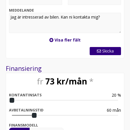
Välkommen till Audi Södertälje – vägen till din drömbil!
MEDDELANDE
Visa fler fält
Skicka
Finansiering
fr
73
kr/mån
*
20
%
KONTANTINSATS
60
mån
AVBETALNINGSTID
FINANSMODELL