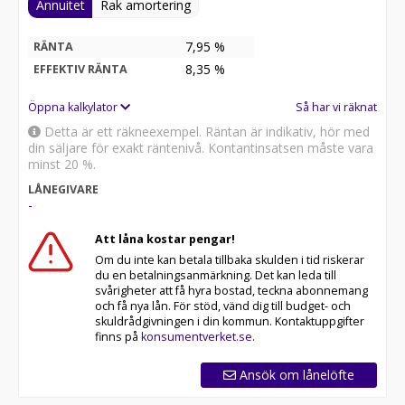
Annuitet
Rak amortering
7,95 %
RÄNTA
8,35
%
EFFEKTIV RÄNTA
Öppna kalkylator
Så har vi räknat
Detta är ett räkneexempel. Räntan är indikativ, hör med
din säljare för exakt räntenivå. Kontantinsatsen måste vara
minst 20 %.
LÅNEGIVARE
-
Att låna kostar pengar!
Om du inte kan betala tillbaka skulden i tid riskerar
du en betalningsanmärkning. Det kan leda till
svårigheter att få hyra bostad, teckna abonnemang
och få nya lån. För stöd, vänd dig till budget- och
skuldrådgivningen i din kommun. Kontaktuppgifter
finns på
konsumentverket.se
.
Ansök om lånelöfte