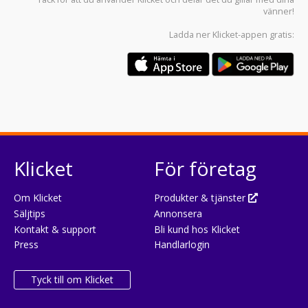
vänner!
Ladda ner
Klicket-appen
gratis:
Klicket
För företag
Om Klicket
Produkter & tjänster
Säljtips
Annonsera
Kontakt & support
Bli kund hos Klicket
Press
Handlarlogin
Tyck till om Klicket