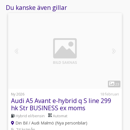
Du kanske även gillar
1
5
23
l
Ny 2026
18 februari
Audi A5 Avant e-hybrid q S line 299
hk Str BUSINESS ex moms
Hybrid el/bensin
Automat
Din Bil / Audi Malmö (Nya personbilar)
fr. 74 kr/mån