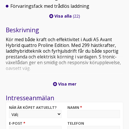
Förvaringsfack med trådlös laddning
Visa alla
(22)
Beskrivning
Kör med både kraft och effektivitet i Audi A5 Avant
Hybrid quattro Proline Edition. Med 299 hästkrafter,
laddhybridteknik och fyrhjulsdrift får du både sportig
prestanda och elektrisk körning i vardagen. S tronic-
växellådan ger en smidig och responsiv körupplevelse,
oavsett väg.
Leasa den enkelt med flexibla villkor – kontakta oss för
Visa mer
mer info eller boka en provkörning!
Kombinera detta erbjudande med vår
Intresseanmälan
vinterhjulskampanj för endast 100kr/mån (9995kr)
NÄR ÄR KÖPET AKTUELLT?
NAMN
*
Vi på Audi Södertälje står redo att ge dig en personlig
och professionell service.
Kontakta oss på 08-553 779 05 för mer information,
E-POST
*
TELEFON
prisförslag eller för att boka en provkörning.