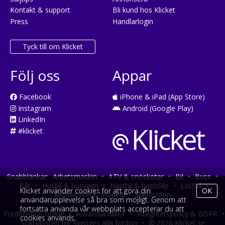
Kontakt & support
Bli kund hos Klicket
Press
Handlarlogin
Tyck till om Klicket
Följ oss
Appar
Facebook
iPhone & iPad (App Store)
Instagram
Android (Google Play)
LinkedIn
#klicket
Snabblänkar:
Arbetsmaskin
•
ATV & snöskoter
•
Bil
•
Buss
•
Båt
•
Husbil & husvagn
•
Hästbil & hästsläp
•
Lastbil
•
Klicket använder cookies för att göra din
OK
Motorcykel & moped
•
Släpfordon
användarupplevelse så bra som möjligt. Genom att
fortsätta använda vår webbplats accepterar du att
Fordonsköp online
•
Användarvillkor
•
Integritetspolicy & GDPR
•
cookies används.
Söktjänsten för Sveriges alla fordon
•
© 2026 Klicket.se