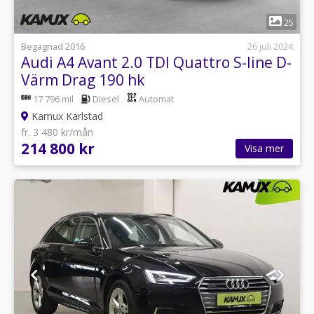
1
25
Begagnad 2016
26 juli 2024
Audi A4 Avant 2.0 TDI Quattro S-line D-
Värm Drag 190 hk
17 796 mil
Diesel
Automat
Kamux Karlstad
fr. 3 480 kr/mån
214 800 kr
Visa mer