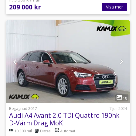
209 000 kr
Visa mer
1
18
Begagnad 2017
7 juli 2024
Audi A4 Avant 2.0 TDI Quattro 190hk
D-Värm Drag MoK
10 300 mil
Diesel
Automat