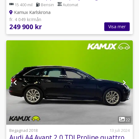
15 400 mil
Bensin
Automat
Kamux Karlskrona
fr. 4 049 kr/mån
249 900 kr
Visa mer
1
22
Begagnad 2018
13 juli 2024
Audi A4 Avant 2.0 TDI Proline quattro