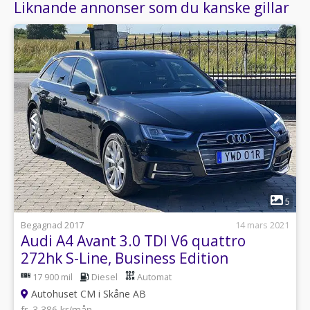
Liknande annonser som du kanske gillar
1
5
Begagnad 2017
14 mars 2021
Audi A4 Avant 3.0 TDI V6 quattro
272hk S-Line, Business Edition
17 900 mil
Diesel
Automat
Autohuset CM i Skåne AB
fr. 3 386 kr/mån