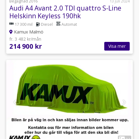
Begagnad 2016
13 juli 2024
Audi A4 Avant 2.0 TDI quattro S-Line
Helskinn Keyless 190hk
17 300 mil
Diesel
Automat
Kamux Malmö
fr. 3 482 kr/mån
214 900 kr
Visa mer
1