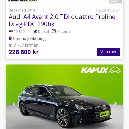
24
Begagnad 2018
6 augusti 2024
Audi A4 Avant 2.0 TDI quattro Proline
Drag PDC 190hk
10 820 mil
Diesel
Automat
Kamux Jönköping
fr. 3 707 kr/mån
228 800 kr
Visa mer