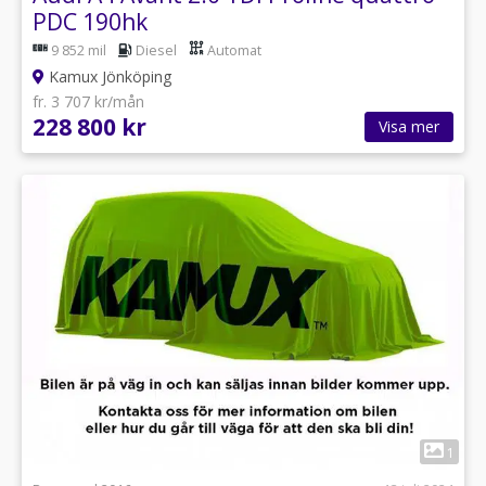
PDC 190hk
9 852 mil
Diesel
Automat
Kamux Jönköping
fr. 3 707 kr/mån
228 800 kr
Visa mer
1