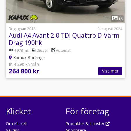
1
16
Begagnad 2018
9 augusti 2024
Audi A4 Avant 2.0 TDI Quattro D-Värm
Drag 190hk
4 978 mil
Diesel
Automat
Kamux Borlänge
fr. 4 290 kr/mån
264 800 kr
Visa mer
Klicket
För företag
Om Klicket
Produkter & tjänster
Säljtips
Annonsera