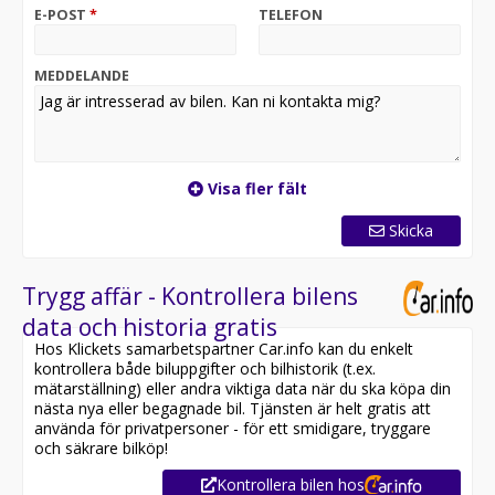
Vi byter gärna in ditt nuvarande fordon oavsett märke,
E-POST
*
TELEFON
modell, ålder och miltal.
Vi erbjuder dessutom hemleverans i hela Sverige och
går gärna igenom fordonet på distans genom
MEDDELANDE
videosamtal.
Tack vare våra attraktiva priser rekommenderar vi dig
alltid att kontakta oss före besök för att säkerställa att
fordonet fortfarande finns kvar. Ni når oss på telefon
Visa fler fält
08-562 09 210 eller e-post info@rindstalbil.se.
Skicka
Till denna bil erbjuder vi möjlighet att köpa till
vinterhjul i form av dubbdäck på 18" aluminiumfälgar.
Trygg affär - Kontrollera bilens
- Bilen har en deklarerad förbrukning på 0,48 l/mil vid
data och historia gratis
landsvägskörning.
Hos Klickets samarbetspartner Car.info kan du enkelt
- Bilen har en fordonsskatt om 3 069 kr/år.
kontrollera både biluppgifter och bilhistorik (t.ex.
- Senaste godkända besiktning utfördes 2025-11-13
mätarställning) eller andra viktiga data när du ska köpa din
och skall besiktigas igen senast 2027-01-31.
nästa nya eller begagnade bil. Tjänsten är helt gratis att
- Senaste servicen utfördes 2024-10-21 (146 562 km).
använda för privatpersoner - för ett smidigare, tryggare
och säkrare bilköp!
Vid köp ingår 1 mån dock max 100 mils
Kontrollera bilen hos
Trafiksäkerhetsgaranti. Vi erbjuder möjlighet att köpa