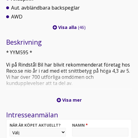
Aut. avbländbara backspeglar
AWD
Visa alla
(46)
Beskrivning
* YYM595 *
Vi på Rindstål Bil har blivit rekommenderat företag hos
Reco.se nio år i rad med ett snittbetyg på höga 4,3 av 5.
Vi har över 700 utförliga omdömen och
kundupplevelser att ta del av.
Ett urval av bilens utrustning är:
Visa mer
- Dragkrok utfällbar
- Parkeringssensorer (fram och bak)
Intresseanmälan
- Adaptiv farthållare
…och givetvis mycket mer som du hittar längre ner där
NÄR ÄR KÖPET AKTUELLT?
NAMN
*
bilens utrustning listas.