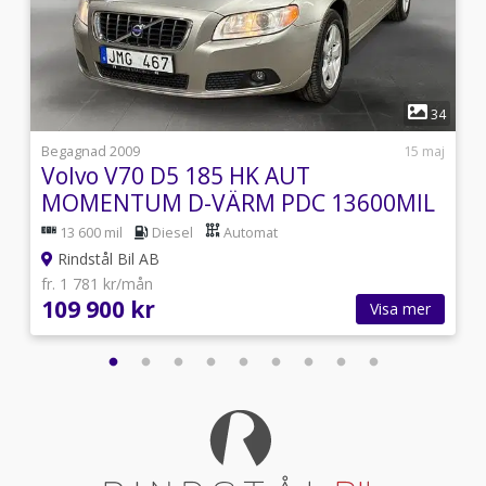
1
8
34
i
Begagnad 2009
15 maj
Volvo V70 D5 185 HK AUT
MOMENTUM D-VÄRM PDC 13600MIL
KAMREM BYTT
13 600 mil
Diesel
Automat
Rindstål Bil AB
fr. 1 781 kr/mån
109 900 kr
Visa mer