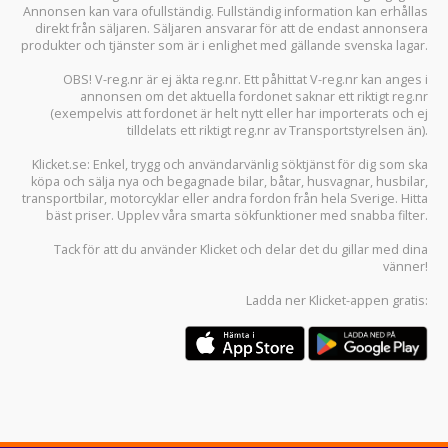
Annonsen kan vara ofullständig. Fullständig information kan erhållas
direkt från säljaren. Säljaren ansvarar för att de endast annonsera
produkter och tjänster som är i enlighet med gällande svenska lagar.
OBS! V-reg.nr är ej äkta reg.nr. Ett påhittat V-reg.nr kan anges i
annonsen om det aktuella fordonet saknar ett riktigt reg.nr
(exempelvis att fordonet är helt nytt eller har importerats och ej
tilldelats ett riktigt reg.nr av Transportstyrelsen än).
Klicket.se
: Enkel, trygg och användarvänlig söktjänst för dig som ska
köpa och sälja
nya och begagnade bilar
,
båtar
,
husvagnar
,
husbilar
,
transportbilar
,
motorcyklar
eller andra fordon från hela Sverige. Hitta
bäst priser. Upplev våra smarta sökfunktioner med snabba filter.
Tack för att du använder
Klicket
och delar det du gillar med dina
vänner!
Ladda ner
Klicket-appen
gratis: