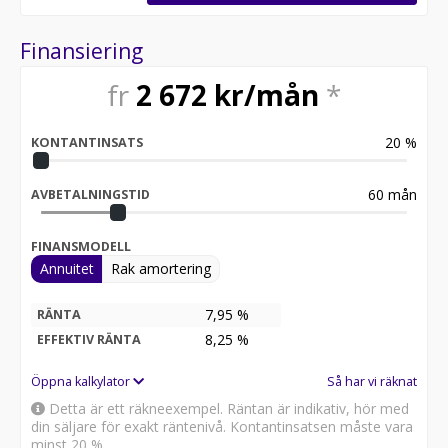
till förlängd garanti med utökad omfattning.
Bilen levereras med två veckors kostnadsfri
Finansiering
helförsäkring via Trygg-Hansa samt ett erbjudande på
upp till 25% rabatt första året. En administrativ avgift
fr
2 672
kr/mån
*
tillkommer.
Vi tar emot din betalning via banköverföring eller
20
%
KONTANTINSATS
Swish. Vi har valt att inte acceptera kortbetalning till
följd av dess kostnader för att bibehålla attraktiva
priser på våra bilar.
60
mån
AVBETALNINGSTID
Detta fordon är tillgängligt för exportförsäljning. This
FINANSMODELL
vehicle is available for export.
Annuitet
Rak amortering
Varmt välkomna!
7,95 %
RÄNTA
Rindstål Bil AB
8,25
%
EFFEKTIV RÄNTA
Maskingatan 7, 195 60 Arlandastad
08-562 09 210 / info@rindstalbil.se
Öppna kalkylator
Så har vi räknat
Detta är ett räkneexempel. Räntan är indikativ, hör med
Öppettider:
din säljare för exakt räntenivå. Kontantinsatsen måste vara
minst 20 %.