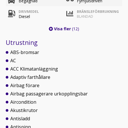
Begagnad
Fyrhjulsdriven
DRIVMEDEL
BRÄNSLEFÖRBRUKNING
Diesel
BLANDAD
Visa fler
(12)
Utrustning
ABS-bromsar
AC
ACC Klimatanläggning
Adaptiv farthållare
Airbag förare
Airbag passagerare urkopplingsbar
Aircondition
Akustikrutor
Antisladd
Antispinn