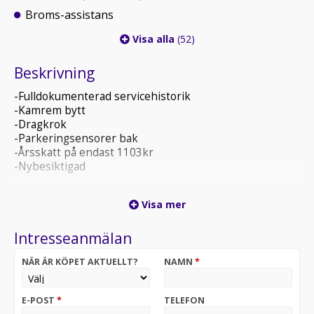
Broms-assistans
Visa alla
(52)
Beskrivning
-Fulldokumenterad servicehistorik
-Kamrem bytt
-Dragkrok
-Parkeringsensorer bak
-Årsskatt på endast 1103kr
-Nybesiktigad
Servicehistorik:
Visa mer
3 015 mil
5 600 mil (Växellådsolja)
Intresseanmälan
8 524 mil
10 057 mil
NÄR ÄR KÖPET AKTUELLT?
NAMN
*
12 541 mil (Växellådsolja)
13 326 mil
14 597 mil (Kamrem och Vattenpump)
E-POST
*
TELEFON