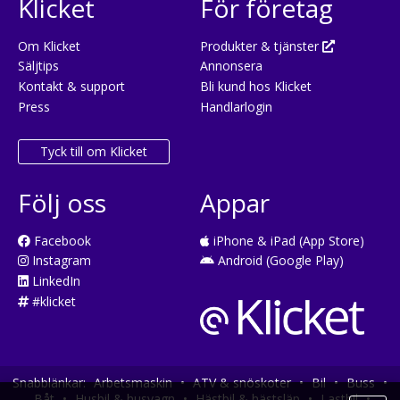
Klicket
För företag
Om Klicket
Produkter & tjänster
Säljtips
Annonsera
Kontakt & support
Bli kund hos Klicket
Press
Handlarlogin
Tyck till om Klicket
Följ oss
Appar
Facebook
iPhone & iPad (App Store)
Instagram
Android (Google Play)
LinkedIn
#klicket
Snabblänkar:
Arbetsmaskin
•
ATV & snöskoter
•
Bil
•
Buss
•
Båt
•
Husbil & husvagn
•
Hästbil & hästsläp
•
Lastbil
•