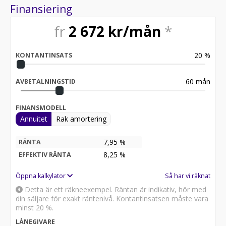
Finansiering
fr
2 672
kr/mån
*
20
%
KONTANTINSATS
60
mån
AVBETALNINGSTID
FINANSMODELL
Annuitet
Rak amortering
7,95 %
RÄNTA
8,25
%
EFFEKTIV RÄNTA
Öppna kalkylator
Så har vi räknat
Detta är ett räkneexempel. Räntan är indikativ, hör med
din säljare för exakt räntenivå. Kontantinsatsen måste vara
minst 20 %.
LÅNEGIVARE