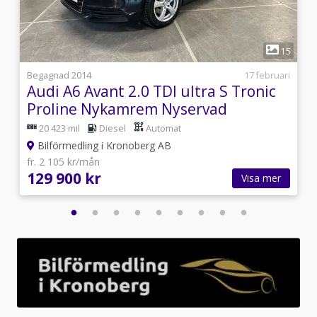
1
2
15
i
Begagnad 2014
17 februari
Audi A6 Avant 2.0 TDI ultra S Tronic
Proline Nykamrem Nyservad
20 423 mil
Diesel
Automat
Bilförmedling i Kronoberg AB
fr. 2 105 kr/mån
129 900 kr
Visa mer