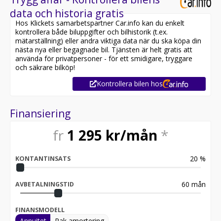
data och historia gratis
Hos Klickets samarbetspartner Car.info kan du enkelt
kontrollera både biluppgifter och bilhistorik (t.ex.
mätarställning) eller andra viktiga data när du ska köpa din
nästa nya eller begagnade bil. Tjänsten är helt gratis att
använda för privatpersoner - för ett smidigare, tryggare
och säkrare bilköp!
Kontrollera bilen hos
Finansiering
fr
1 295
kr/mån
*
20
%
KONTANTINSATS
60
mån
AVBETALNINGSTID
FINANSMODELL
Annuitet
Rak amortering