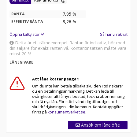
7,95 %
RÄNTA
8,26
%
EFFEKTIV RÄNTA
Öppna kalkylator
Så har vi räknat
Detta är ett räkneexempel. Räntan är indikativ, hör med
din säljare för exakt räntenivå. Kontantinsatsen måste vara
minst 20 %.
LÅNEGIVARE
-
Att låna kostar pengar!
Om du inte kan betala tillbaka skulden i tid riskerar
du en betalningsanmärkning. Det kan leda till
svårigheter att få hyra bostad, teckna abonnemang
och få nya lån. För stöd, vänd dig till budget- och
skuldrådgivningen i din kommun. Kontaktuppgifter
finns på
konsumentverket.se
.
Ansök om lånelöfte