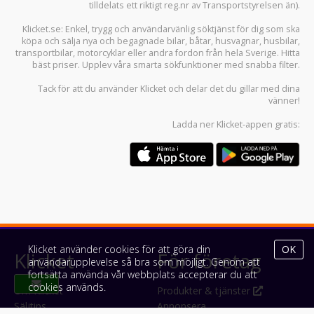
tilldelats ett riktigt reg.nr av Transportstyrelsen än).
Klicket.se
: Enkel, trygg och användarvänlig söktjänst för dig som ska
köpa och sälja
nya och begagnade bilar
,
båtar
,
husvagnar
,
husbilar
,
transportbilar
,
motorcyklar
eller andra fordon från hela Sverige. Hitta
bäst priser. Upplev våra smarta sökfunktioner med snabba filter.
Tack för att du använder
Klicket
och delar det du gillar med dina
vänner!
Ladda ner
Klicket-appen
gratis:
Klicket använder cookies för att göra din
OK
Klicket
För företag
användarupplevelse så bra som möjligt. Genom att
fortsätta använda vår webbplats accepterar du att
cookies används.
Om Klicket
Produkter & tjänster
Säljtips
Annonsera