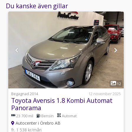
Du kanske även gillar
1
9
12
i
Begagnad 2014
12 november 2025
Toyota Avensis 1.8 Kombi Automat
Panorama
23 700 mil
Bensin
Automat
Autocenter i Örebro AB
fr. 1 538 kr/mån