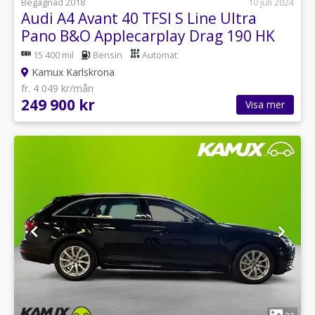
Begagnad 2018
10 juli 2024
Audi A4 Avant 40 TFSI S Line Ultra
Pano B&O Applecarplay Drag 190 HK
15 400 mil
Bensin
Automat
Kamux Karlskrona
fr. 4 049 kr/mån
249 900 kr
Visa mer
1