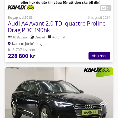
1
24
Begagnad 2018
6 augusti 2024
Audi A4 Avant 2.0 TDI quattro Proline
Drag PDC 190hk
10 820 mil
Diesel
Automat
Kamux Jönköping
fr. 3 707 kr/mån
228 800 kr
Visa mer