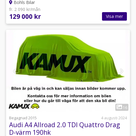
Bohls Bilar
fr. 2 090 kr/mån
129 000 kr
Visa mer
1
16
Begagnad 2015
4 augusti 2024
Audi A4 Allroad 2.0 TDI Quattro Drag
D-värm 190hk