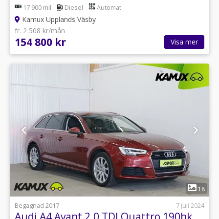
17 900 mil
Diesel
Automat
Kamux Upplands Väsby
fr. 2 508 kr/mån
154 800 kr
Visa mer
1
18
Begagnad 2017
7 juli 2024
Audi A4 Avant 2.0 TDI Quattro 190hk