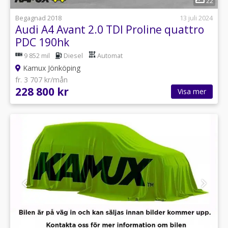
22
Begagnad 2018
13 juli 2024
Audi A4 Avant 2.0 TDI Proline quattro
PDC 190hk
9 852 mil
Diesel
Automat
Kamux Jönköping
fr. 3 707 kr/mån
228 800 kr
Visa mer