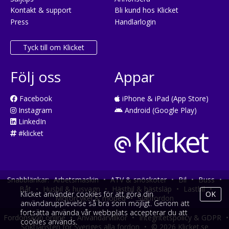
Kontakt & support
Bli kund hos Klicket
Press
Handlarlogin
Tyck till om Klicket
Följ oss
Appar
Facebook
iPhone & iPad (App Store)
Instagram
Android (Google Play)
LinkedIn
#klicket
Snabblänkar:
Arbetsmaskin
•
ATV & snöskoter
•
Bil
•
Buss
•
Båt
•
Husbil & husvagn
•
Hästbil & hästsläp
•
Lastbil
•
Klicket använder cookies för att göra din
OK
Motorcykel & moped
•
Släpfordon
användarupplevelse så bra som möjligt. Genom att
fortsätta använda vår webbplats accepterar du att
Fordonsköp online
•
Användarvillkor
•
Integritetspolicy & GDPR
•
cookies används.
Söktjänsten för Sveriges alla fordon
•
© 2026 Klicket.se