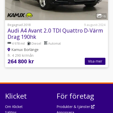
1
16
Begagnad 2018
9 augusti 2024
Audi A4 Avant 2.0 TDI Quattro D-Värm
Drag 190hk
4 978 mil
Diesel
Automat
Kamux Borlänge
fr. 4 290 kr/mån
264 800 kr
Visa mer
Klicket
För företag
Om Klicket
Produkter & tjänster
Säljtips
Annonsera