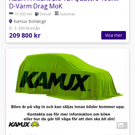
D-Värm Drag MoK
10 300 mil
Diesel
Automat
Kamux Borlänge
fr. 3 399 kr/mån
209 800 kr
Visa mer
1