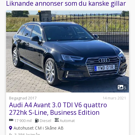
Liknande annonser som du kanske gillar
1
5
Begagnad 2017
14 mars 2021
Audi A4 Avant 3.0 TDI V6 quattro
272hk S-Line, Business Edition
17 900 mil
Diesel
Automat
Autohuset CM i Skåne AB
fr. 3 386 kr/mån