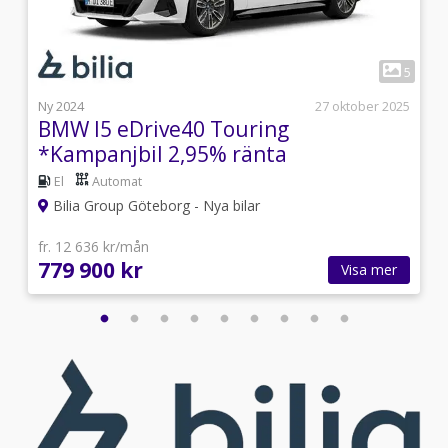
1
0
5
i
Ny 2024
27 oktober 2025
BMW I5 eDrive40 Touring
*Kampanjbil 2,95% ränta
El
Automat
Bilia Group Göteborg - Nya bilar
fr. 12 636 kr/mån
779 900 kr
Visa mer