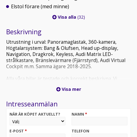
Elstol förare (med minne)
Visa alla
(32)
Beskrivning
Utrustning i urval: Panoramaglastak, 360-kamera,
Högtalarsystem: Bang & Olufsen, Head up-display,
Navigation, Dragkrok, Keyless, Audi Matrix LED-
strålkastare, Bränslevärmare (Fjärrstyrd), Audi Virtual
Cockpit m.m. Samma ägare 2018-2025.
Alla våra bilar är testade och korrekt beskrivna. Vi
erbjuder förmånlig finansiering och förlängda garantier
Visa mer
till alla bilar! Vi byter gärna in din bil eller köper in den
oavsett ålder/miltal. Välkommen in till oss på Erikslund
Intresseanmälan
eller ring oss direkt på 010-497 44 90.
NÄR ÄR KÖPET AKTUELLT?
NAMN
*
Öppettider:
E-POST
*
TELEFON