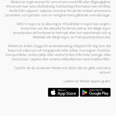
Klicket tar inget ansvar för annonsens innehåll eller tillgänglighet.
Annonsen kan vara ofullständig. Fullständig information kan erhållas
direkt från säljaren. Säljaren ansvarar för att de endast annonsera
produkter och tjänster som är i enlighet med gällande svenska lagar.
OBS! V-reg.nr är ej äkta reg.nr. Ett påhittat V-reg.nr kan anges i
annonsen om det aktuella fordonet saknar ett riktigt reg.nr
(exempelvis att fordonet är helt nytt eller har importerats och ej
tilldelats ett riktigt reg.nr av Transportstyrelsen än).
Klicket.se
: Enkel, trygg och användarvänlig söktjänst för dig som ska
köpa och sälja
nya och begagnade bilar
,
båtar
,
husvagnar
,
husbilar
,
transportbilar
,
motorcyklar
eller andra fordon från hela Sverige. Hitta
bäst priser. Upplev våra smarta sökfunktioner med snabba filter.
Tack för att du använder
Klicket
och delar det du gillar med dina
vänner!
Ladda ner
Klicket-appen
gratis: