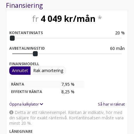
Finansiering
fr
4 049
kr/mån
*
20
%
KONTANTINSATS
60
mån
AVBETALNINGSTID
FINANSMODELL
Annuitet
Rak amortering
7,95 %
RÄNTA
8,25
%
EFFEKTIV RÄNTA
Öppna kalkylator
Så har vi räknat
Detta är ett räkneexempel. Räntan är indikativ, hör med
din säljare för exakt räntenivå. Kontantinsatsen måste vara
minst 20 %.
LÅNEGIVARE