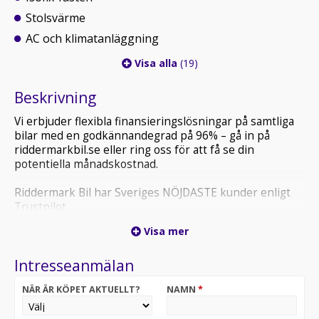
Stolsvärme
AC och klimatanläggning
Visa alla
(19)
Beskrivning
Vi erbjuder flexibla finansieringslösningar på samtliga
bilar med en godkännandegrad på 96% – gå in på
riddermarkbil.se eller ring oss för att få se din
potentiella månadskostnad.
Riddermark Bil har Sveriges NÖJDASTE kunder enligt
Trustpilot
*GYF683* *Vi tar emot alla inbyten och erbjuder
Visa mer
hemleverans i hela Sverige!*
Intresseanmälan
En stilren sedan som kombinerar komfort och
körglädje på ett imponerande sätt. Smidig i stadstrafik,
NÄR ÄR KÖPET AKTUELLT?
NAMN
*
stabil på längre resor och med en välplanerad kupé
som gör varje tur bekväm och trivsam.