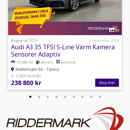
1
8
30
i
Begagnad 2019
6 december 2025
Audi A3 35 TFSI S-Line Värm Kamera
Sensorer Adaptiv
10 688 mil
Bensin
Automat
Riddermark Bil - Tyresö
fr. 3 869 kr/mån
238 800 kr
Visa mer