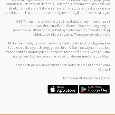
Annonsen kan vara ofullständig. Fullständig information kan erhållas
direkt från säljaren. Säljaren ansvarar för att de endast annonsera
produkter och tjänster som är i enlighet med gällande svenska lagar.
OBS! V-reg.nr är ej äkta reg.nr. Ett påhittat V-reg.nr kan anges i
annonsen om det aktuella fordonet saknar ett riktigt reg.nr
(exempelvis att fordonet är helt nytt eller har importerats och ej
tilldelats ett riktigt reg.nr av Transportstyrelsen än).
Klicket.se
: Enkel, trygg och användarvänlig söktjänst för dig som ska
köpa och sälja
nya och begagnade bilar
,
båtar
,
husvagnar
,
husbilar
,
transportbilar
,
motorcyklar
eller andra fordon från hela Sverige. Hitta
bäst priser. Upplev våra smarta sökfunktioner med snabba filter.
Tack för att du använder
Klicket
och delar det du gillar med dina
vänner!
Ladda ner
Klicket-appen
gratis: