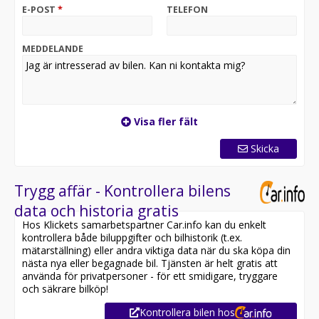
E-POST
*
TELEFON
*OBS: Vänligen ring oss innan ditt besök för att
säkerställa att bilen finns i butiken, då den kan vara
placerad på en annan anläggning eller reserverad*
MEDDELANDE
Utrustning inkluderar:
- Ledramp
- Bluetooth
- Farthållare
Visa fler fält
- Parkeringssensorer
Skicka
Jämför denna bil med någon av våra andra Audi A3 i
lager. Se våra bilar på
https://www.riddermarkbil.se/kopa-bil/?series=a3
Trygg affär - Kontrollera bilens
data och historia gratis
Övrig information om bilen:
Hos Klickets samarbetspartner Car.info kan du enkelt
Vid blandad körning är förbrukning endast 0.41 l/mil
kontrollera både biluppgifter och bilhistorik (t.ex.
Besiktigad till och med 2027-06-30
mätarställning) eller andra viktiga data när du ska köpa din
Möjlighet till 12-60 månaders garanti
nästa nya eller begagnade bil. Tjänsten är helt gratis att
använda för privatpersoner - för ett smidigare, tryggare
Servicehistorik:
och säkrare bilköp!
2017-08-18 - 1296 mil
Kontrollera bilen hos
2023-01-09 - 6366 mil