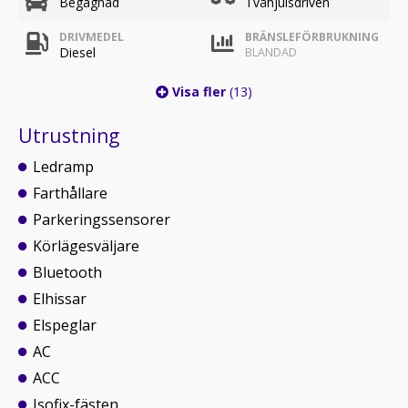
Begagnad
Tvåhjulsdriven
DRIVMEDEL
BRÄNSLEFÖRBRUKNING
Diesel
BLANDAD
Visa fler
(13)
Utrustning
Ledramp
Farthållare
Parkeringssensorer
Körlägesväljare
Bluetooth
Elhissar
Elspeglar
AC
ACC
Isofix-fästen