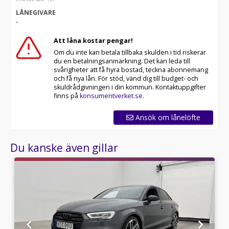
LÅNEGIVARE
Med korta lagertider försvinner våra bilar snabbt! Ring
-
oss idag för att reservera din bil: 035-240 06 00. Vi
erbjuder även skräddarsydd finansiering och 14 dagars
Att låna kostar pengar!
fri försäkring från Folksam.
Om du inte kan betala tillbaka skulden i tid riskerar
du en betalningsanmärkning. Det kan leda till
Se hur vi genomför våra tester här:
svårigheter att få hyra bostad, teckna abonnemang
och få nya lån. För stöd, vänd dig till budget- och
Telefontider:
skuldrådgivningen i din kommun. Kontaktuppgifter
finns på
konsumentverket.se
.
Besökstider i butik:
Ansök om lånelöfte
Välkomna!
Du kanske även gillar
Utrustning/Tillbehör:
Ledramp,Farthållare,Parkeringssensorer,Körlägesväljare,Bl
fästen,Stolsvärme,AC och
klimatanläggning,Parkeringssensorer bak,Fjärrstyrt
centrallås,Start-/stoppfunktion,Multifunktionsratt,Aircon
bak