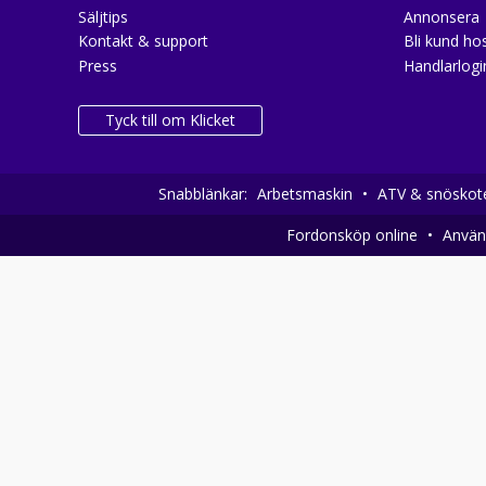
Säljtips
Annonsera
Kontakt & support
Bli kund hos
Press
Handlarlogi
Tyck till om Klicket
Snabblänkar:
Arbetsmaskin
•
ATV & snöskot
Fordonsköp online
•
Använd