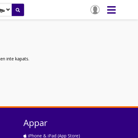
ken inte kapats.
Appar
iPhone & iPad (App Store)