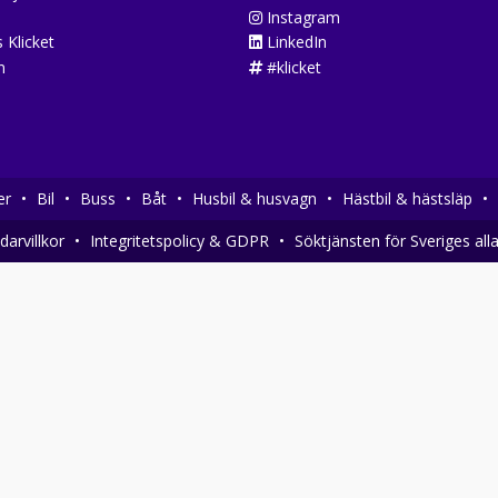
Instagram
 Klicket
LinkedIn
n
#klicket
er
•
Bil
•
Buss
•
Båt
•
Husbil & husvagn
•
Hästbil & hästsläp
•
arvillkor
•
Integritetspolicy & GDPR
•
Söktjänsten för Sveriges all