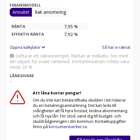
FINANSMODELL
Annuitet
Rak amortering
7,95 %
RÄNTA
7,92
%
EFFEKTIV RÄNTA
Öppna kalkylator
Så har vi räknat
Detta är ett räkneexempel. Räntan är indikativ, hör med
din säljare för exakt räntenivå. Kontantinsatsen måste vara
minst 20 %.
LÅNEGIVARE
-
Att låna kostar pengar!
Om du inte kan betala tillbaka skulden i tid riskerar
du en betalningsanmärkning. Det kan leda till
svårigheter att få hyra bostad, teckna abonnemang
och få nya lån. För stöd, vänd dig till budget- och
skuldrådgivningen i din kommun. Kontaktuppgifter
finns på
konsumentverket.se
.
Ansök om lånelöfte