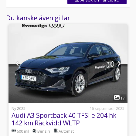
Du kanske även gillar
1
5
17
i
Ny 2025
16 september 2025
Audi A3 Sportback 40 TFSI e 204 hk
142 km Räckvidd WLTP
600 mil
Bensin
Automat