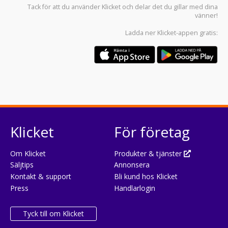
Tack för att du använder
Klicket
och delar det du gillar med dina
vänner!
Ladda ner
Klicket-appen
gratis:
Klicket
För företag
Om Klicket
Produkter & tjänster
Säljtips
Annonsera
Kontakt & support
Bli kund hos Klicket
Press
Handlarlogin
Tyck till om Klicket