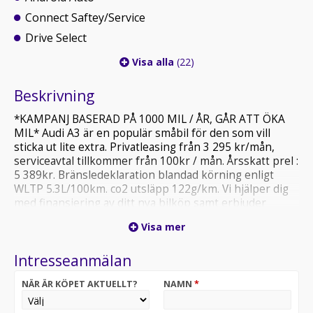
Connect Saftey/Service
Drive Select
Visa alla
(22)
Beskrivning
*KAMPANJ BASERAD PÅ 1000 MIL / ÅR, GÅR ATT ÖKA
MIL* Audi A3 är en populär småbil för den som vill
sticka ut lite extra. Privatleasing från 3 295 kr/mån,
serviceavtal tillkommer från 100kr / mån. Årsskatt prel :
5 389kr. Bränsledeklaration blandad körning enligt
WLTP 5.3L/100km. co2 utsläpp 122g/km. Vi hjälper dig
med finansiering av ditt nya bilköp samt erbjuder
rabatterade försäkringsalternativ. Vi byter gärna in din
Visa mer
nuvarande bil. Vill du veta mer om Audi Privatleasing?
Välkommen att kontakta Audi Halmstad Joakim, Simon
Intresseanmälan
eller Adam för mer information. 0357677600 eller maila
audihalmstad@svenstigs.se . Välkommen till Svenstigs!
NÄR ÄR KÖPET AKTUELLT?
NAMN
*
Tillsammans skapar vi rörelse.