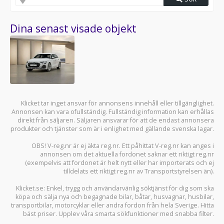
Dina senast visade objekt
Klicket tar inget ansvar för annonsens innehåll eller tillgänglighet.
Annonsen kan vara ofullständig. Fullständig information kan erhållas
direkt från säljaren. Säljaren ansvarar för att de endast annonsera
produkter och tjänster som är i enlighet med gällande svenska lagar.
OBS! V-reg.nr är ej äkta reg.nr. Ett påhittat V-reg.nr kan anges i
annonsen om det aktuella fordonet saknar ett riktigt reg.nr
(exempelvis att fordonet är helt nytt eller har importerats och ej
tilldelats ett riktigt reg.nr av Transportstyrelsen än).
Klicket.se
: Enkel, trygg och användarvänlig söktjänst för dig som ska
köpa och sälja
nya och begagnade bilar
,
båtar
,
husvagnar
,
husbilar
,
transportbilar
,
motorcyklar
eller andra fordon från hela Sverige. Hitta
bäst priser. Upplev våra smarta sökfunktioner med snabba filter.