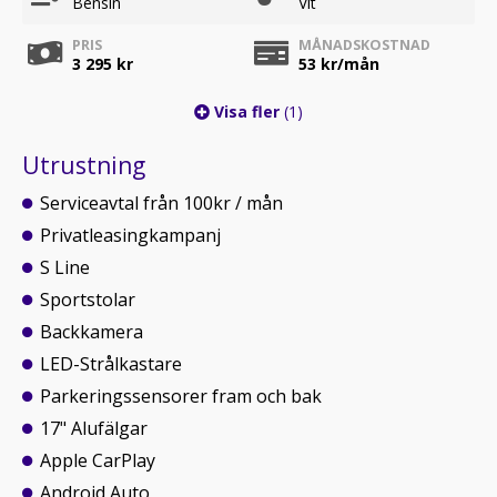
Bensin
Vit
PRIS
MÅNADSKOSTNAD
3 295 kr
53
kr/mån
Visa fler
(1)
Utrustning
Serviceavtal från 100kr / mån
Privatleasingkampanj
S Line
Sportstolar
Backkamera
LED-Strålkastare
Parkeringssensorer fram och bak
17" Alufälgar
Apple CarPlay
Android Auto