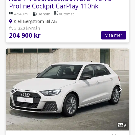
Proline Cockpit CarPlay 110hk
4 540 mil
Bensin
Automat
Kjell Bergström Bil AB
fr. 3 320 kr/mån
204 900 kr
Visa mer
1
6