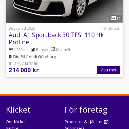
1
12
Begagnad 2023
18 februari
Audi A1 Sportback 30 TFSI 110 Hk
Proline
1 989 mil
Bensin
Manuell
Din Bil / Audi Göteborg
fr. 3 467 kr/mån
214 000 kr
Visa mer
Klicket
För företag
Om Klicket
Produkter & tjänster
Säljtips
Annonsera