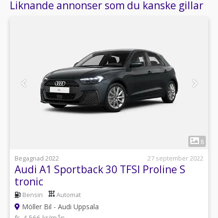
Liknande annonser som du kanske gillar
1
8
Begagnad 2022
27 september 2022
Audi A1 Sportback 30 TFSI Proline S
tronic
Bensin
Automat
Möller Bil - Audi Uppsala
fr. 4 566 kr/mån