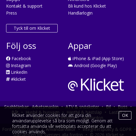
Kontakt & support
Bli kund hos Klicket
Press
Handlarlogin
Tyck till om Klicket
Följ oss
Appar
Facebook
iPhone & iPad (App Store)
Instagram
Android (Google Play)
LinkedIn
#klicket
Snabblänkar:
Arbetsmaskin
•
ATV & snöskoter
•
Bil
•
Buss
•
Båt
•
Husbil & husvagn
•
Hästbil & hästsläp
•
Lastbil
•
Klicket använder cookies för att göra din
OK
Motorcykel & moped
•
Släpfordon
användarupplevelse så bra som möjligt. Genom att
fortsätta använda vår webbplats accepterar du att
Fordonsköp online
•
Användarvillkor
•
Integritetspolicy & GDPR
•
cookies används.
Söktjänsten för Sveriges alla fordon
•
© 2026 Klicket.se