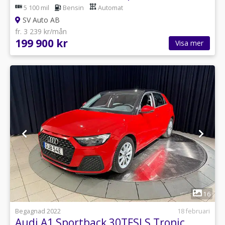
5 100 mil
Bensin
Automat
SV Auto AB
fr. 3 239 kr/mån
199 900 kr
Visa mer
1
16
Begagnad 2022
18 februari
Audi A1 Sportback 30TFSI S Tronic