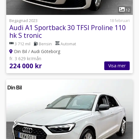
1
12
Begagnad 2023
18 februari
Audi A1 Sportback 30 TFSI Proline 110
hk S tronic
3 712 mil
Bensin
Automat
Din Bil / Audi Göteborg
fr. 3 629 kr/mån
224 000 kr
Visa mer