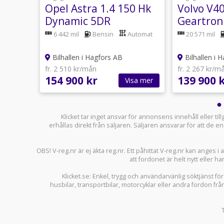
ifuel
Opel Astra 1.4 150 Hk
Volvo V4
Dynamic 5DR
Geartron
Panoram
Manuell
6 442 mil
Bensin
Automat
20 571 mil
Bilhallen i Hagfors AB
Bilhallen i 
fr. 2 510 kr/mån
fr. 2 267 kr/m
154 900 kr
139 900 
sa mer
Visa mer
Klicket tar inget ansvar för annonsens innehåll eller ti
erhållas direkt från säljaren. Säljaren ansvarar för att de
OBS! V-reg.nr är ej äkta reg.nr. Ett påhittat V-reg.nr kan anges 
att fordonet är helt nytt eller ha
Klicket.se
: Enkel, trygg och användarvänlig söktjänst fö
husbilar
,
transportbilar
,
motorcyklar
eller andra fordon frå