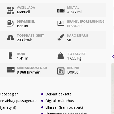
VÄXELLÅDA
MILTAL
Manuell
4 347 mil
DRIVMEDEL
BRÄNSLEFÖRBRUKNING
Bensin
BLANDAD
TOPPHASTIGHET
KAROSSFÄRG
203 km/h
Vit
HÖJD
TOTALVIKT
K
1,41 m
1 655 kg
MÅNADSKOSTNAD
REG.NR
3 368
kr/mån
DXK50F
sidospeglar
Delbart baksäte
ar airbag passagerare
Digitalt mätarhus
järrstyrd)
Elhissar (fram och bak)
Eluppvärmda sidospeglar