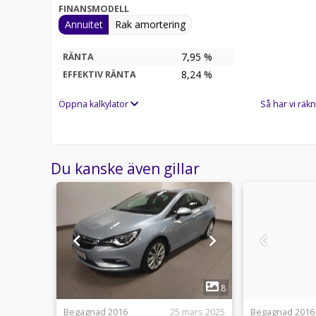
FINANSMODELL
Annuitet
Rak amortering
7,95 %
RÄNTA
8,24
%
EFFEKTIV RÄNTA
Öppna kalkylator
Så har vi räkn
Du kanske även gillar
1
9
8
usti 17:21
Begagnad 2016
25 mars 2025
Begagnad 2016