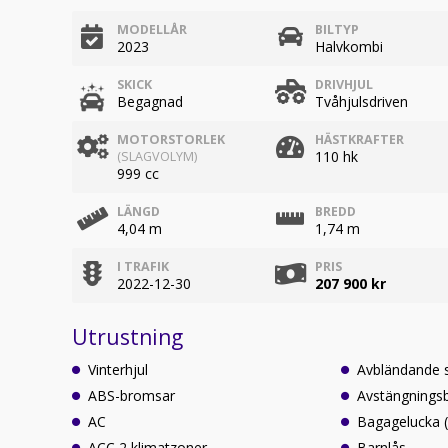
MODELLÅR
BILTYP
2023
Halvkombi
SKICK
DRIVHJUL
Begagnad
Tvåhjulsdriven
MOTORSTORLEK
HÄSTKRAFTER
110 hk
(SLAGVOLYM)
999 cc
LÄNGD
BREDD
4,04 m
1,74 m
I TRAFIK
PRIS
2022-12-30
207 900 kr
Utrustning
Vinterhjul
Avbländande 
ABS-bromsar
Avstängningsb
AC
Bagagelucka (f
ACC 2 klimatzoner
Barnlås