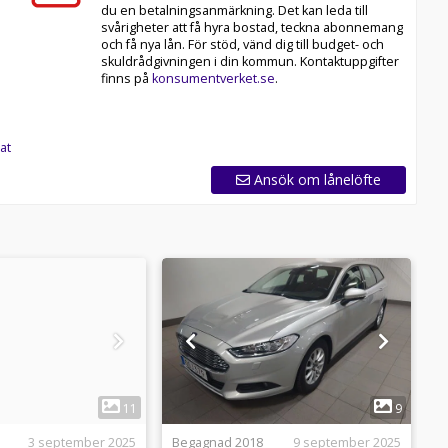
du en betalningsanmärkning. Det kan leda till
svårigheter att få hyra bostad, teckna abonnemang
och få nya lån. För stöd, vänd dig till budget- och
skuldrådgivningen i din kommun. Kontaktuppgifter
finns på
konsumentverket.se
.
at
Ansök om lånelöfte
1
1
11
9
3 september 2025
Begagnad 2018
9 september 2025
B