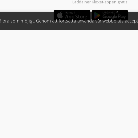
Ladda ner
Klicket-appen
gratis:
så bra som möjligt. Genom att fortsätta använda vår webbplats accept
öretag
Följ oss
 tjänster
Facebook
Instagram
 Klicket
LinkedIn
n
#klicket
er
•
Bil
•
Buss
•
Båt
•
Husbil & husvagn
•
Hästbil & hästsläp
•