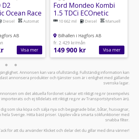
0 D2
Ford Mondeo Kombi
A
ic Ocean Race
1.5 TDCi ECOnetic
q
tak Värmare
Trend
Diesel
Automat
10 662 mil
Diesel
Manuell
Hagfors AB
Bilhallen i Hagfors AB
ån
fr. 2 429 kr/mån
f
kr
149 900 kr
3
Visa mer
Visa mer
llgänglighet. Annonsen kan vara ofullständig. Fullständig information kan
 endast annonsera produkter och tjänster som är i enlighet med gällande
svenska lagar.
i annonsen om det aktuella fordonet saknar ett riktigt reg.nr (exempelvis
r importerats och ej tilldelats ett riktigt reg.nr av Transportstyrelsen än).
r dig som ska köpa och sälja
nya och begagnade bilar
,
båtar
,
husvagnar
,
n hela Sverige. Hitta bäst priser. Upplev våra smarta sökfunktioner med
snabba filter.
Tack för att du använder
Klicket
och delar det du gillar med dina vänner!