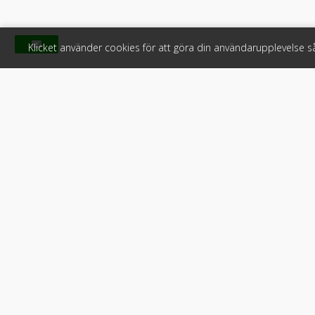
Klicket använder cookies för att göra din användarupplevelse 
Klicket
För f
Om Klicket
Produkter &
Säljtips
Annonsera
Kontakt & support
Bli kund hos
Press
Handlarlogi
Tyck till om Klicket
Snabblänkar:
Arbetsmaskin
•
ATV & snöskot