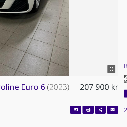
B
K
6
roline Euro 6
(2023)
207 900 kr
2