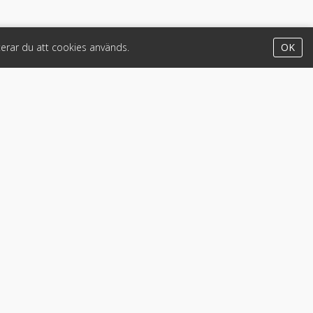
erar du att cookies används.
OK
Appar
iPhone & iPad (App Store)
Android (Google Play)
Lastbil
•
Motorcykel & moped
•
Släpfordon