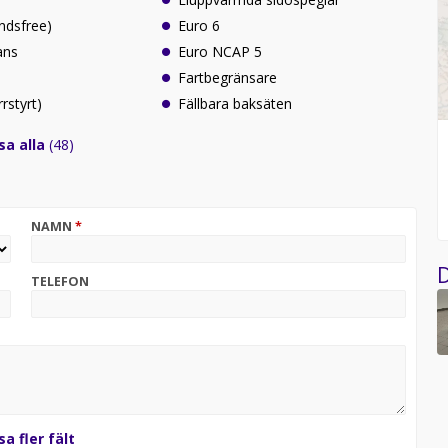
ndsfree)
Euro 6
ans
Euro NCAP 5
Fartbegränsare
rrstyrt)
Fällbara baksäten
sa alla
(48)
NAMN
*
D
TELEFON
sa fler fält