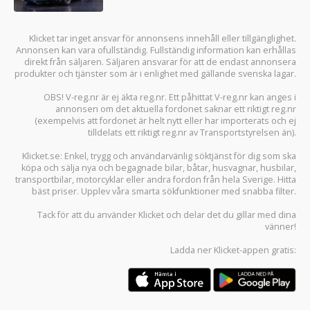
Klicket tar inget ansvar för annonsens innehåll eller tillgänglighet.
Annonsen kan vara ofullständig. Fullständig information kan erhållas
direkt från säljaren. Säljaren ansvarar för att de endast annonsera
produkter och tjänster som är i enlighet med gällande svenska lagar.
OBS! V-reg.nr är ej äkta reg.nr. Ett påhittat V-reg.nr kan anges i
annonsen om det aktuella fordonet saknar ett riktigt reg.nr
(exempelvis att fordonet är helt nytt eller har importerats och ej
tilldelats ett riktigt reg.nr av Transportstyrelsen än).
Klicket.se
: Enkel, trygg och användarvänlig söktjänst för dig som ska
köpa och sälja
nya och begagnade bilar
,
båtar
,
husvagnar
,
husbilar
,
transportbilar
,
motorcyklar
eller andra fordon från hela Sverige. Hitta
bäst priser. Upplev våra smarta sökfunktioner med snabba filter.
Tack för att du använder
Klicket
och delar det du gillar med dina
vänner!
Ladda ner
Klicket-appen
gratis: