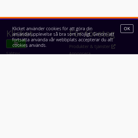
Klicket använder cookies för att göra din
OK
Klicket
För företag
användarupplevelse så bra som möjligt. Genom att
fortsätta använda vår webbplats accepterar du att
cookies används.
Om Klicket
Produkter & tjänster
Säljtips
Annonsera
Kontakt & support
Bli kund hos Klicket
Press
Handlarlogin
Tyck till om Klicket
Följ oss
Appar
Facebook
iPhone & iPad (App Store)
Instagram
Android (Google Play)
LinkedIn
#klicket