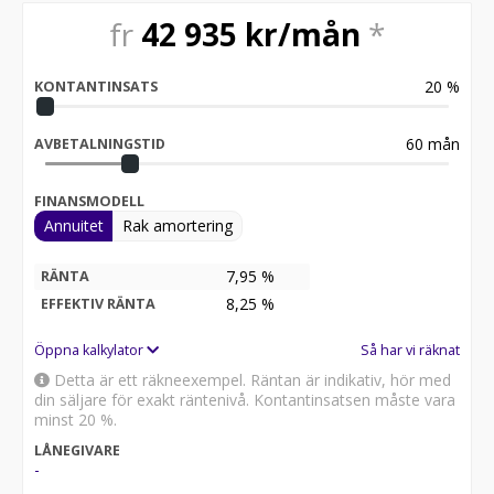
- Ventilated Front Seats
- Bowers & Wilkins Audio System
fr
42 935
kr/mån
*
- Auto Park Assist
- Blind Spot Assistance
20
%
- Keyless Entry
KONTANTINSATS
Bilen står i vårt Showroom i Järfälla, Stockholm.
60
mån
AVBETALNINGSTID
För bästa möjliga kundupplevelse rekommenderar vi
att ni bokar en tid för personlig visning.
FINANSMODELL
Finansiering erbjuds genom samarbetande
Annuitet
Rak amortering
finanspartner.
Vi tar gärna din bil i inbyte.
7,95 %
RÄNTA
8,25
%
EFFEKTIV RÄNTA
Vi är stolt auktoriserad importör och återförsäljare av
fyra ikoniska bilmärken:
Öppna kalkylator
Så har vi räknat
Aston Martin - Bentley - Lamborghini och McLaren.
Varmt Välkommen till Semler Premium!
Detta är ett räkneexempel. Räntan är indikativ, hör med
din säljare för exakt räntenivå. Kontantinsatsen måste vara
minst 20 %.
LÅNEGIVARE
-