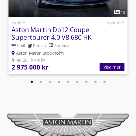
1
9
26
i
Ny 2025
5 juli 2025
Aston Martin Db12 Coupe
Supertourer 4.0 V8 680 HK
3 mil
Bensin
Automat
Aston Martin Stockholm
fr. 48 201 kr/mån
2 975 000 kr
Visa mer