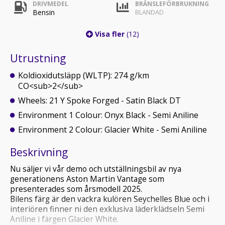
DRIVMEDEL
BRÄNSLEFÖRBRUKNING
Bensin
BLANDAD
Visa fler
(12)
Utrustning
Koldioxidutsläpp (WLTP): 274 g/km
CO<sub>2</sub>
Wheels: 21 Y Spoke Forged - Satin Black DT
Environment 1 Colour: Onyx Black - Semi Aniline
Environment 2 Colour: Glacier White - Semi Aniline
Beskrivning
Nu säljer vi vår demo och utställningsbil av nya
generationens Aston Martin Vantage som
presenterades som årsmodell 2025.
Bilens färg är den vackra kulören Seychelles Blue och i
interiören finner ni den exklusiva läderklädseln Semi
Aniline i färgen Glacier White.