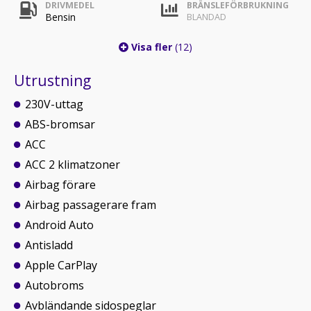
DRIVMEDEL
BRÄNSLEFÖRBRUKNING
Bensin
BLANDAD
Visa fler
(12)
Utrustning
230V-uttag
ABS-bromsar
ACC
ACC 2 klimatzoner
Airbag förare
Airbag passagerare fram
Android Auto
Antisladd
Apple CarPlay
Autobroms
Avbländande sidospeglar