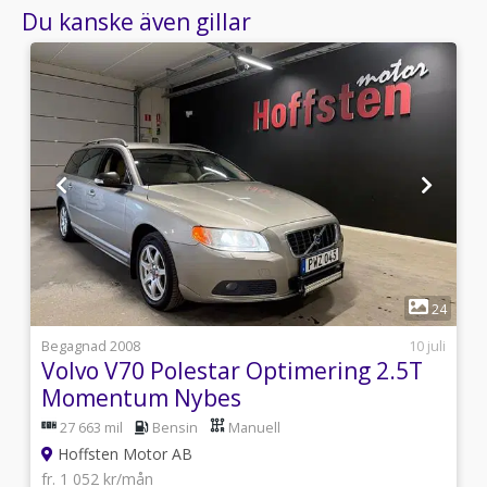
Du kanske även gillar
1
9
24
i
Begagnad 2008
10 juli
Volvo V70 Polestar Optimering 2.5T
Momentum Nybes
27 663 mil
Bensin
Manuell
Hoffsten Motor AB
fr. 1 052 kr/mån