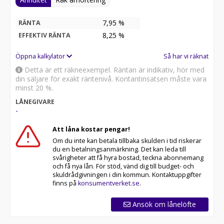
7,95 %
RÄNTA
8,25
%
EFFEKTIV RÄNTA
Öppna kalkylator
Så har vi räknat
Detta är ett räkneexempel. Räntan är indikativ, hör med
din säljare för exakt räntenivå. Kontantinsatsen måste vara
minst 20 %.
LÅNEGIVARE
-
Att låna kostar pengar!
Om du inte kan betala tillbaka skulden i tid riskerar
du en betalningsanmärkning. Det kan leda till
svårigheter att få hyra bostad, teckna abonnemang
och få nya lån. För stöd, vänd dig till budget- och
skuldrådgivningen i din kommun. Kontaktuppgifter
finns på
konsumentverket.se
.
Ansök om lånelöfte