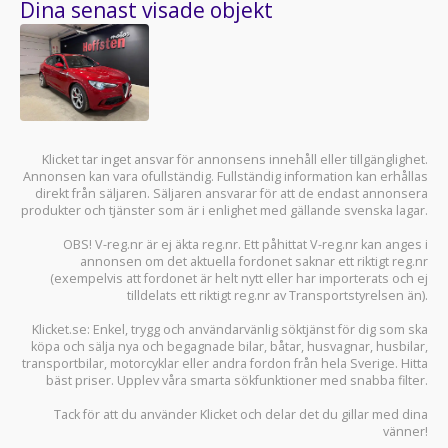
Dina senast visade objekt
Klicket tar inget ansvar för annonsens innehåll eller tillgänglighet.
Annonsen kan vara ofullständig. Fullständig information kan erhållas
direkt från säljaren. Säljaren ansvarar för att de endast annonsera
produkter och tjänster som är i enlighet med gällande svenska lagar.
OBS! V-reg.nr är ej äkta reg.nr. Ett påhittat V-reg.nr kan anges i
annonsen om det aktuella fordonet saknar ett riktigt reg.nr
(exempelvis att fordonet är helt nytt eller har importerats och ej
tilldelats ett riktigt reg.nr av Transportstyrelsen än).
Klicket.se
: Enkel, trygg och användarvänlig söktjänst för dig som ska
köpa och sälja
nya och begagnade bilar
,
båtar
,
husvagnar
,
husbilar
,
transportbilar
,
motorcyklar
eller andra fordon från hela Sverige. Hitta
bäst priser. Upplev våra smarta sökfunktioner med snabba filter.
Tack för att du använder
Klicket
och delar det du gillar med dina
vänner!