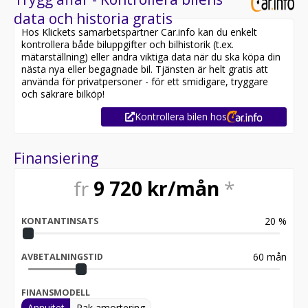
data och historia gratis
Hos Klickets samarbetspartner Car.info kan du enkelt
kontrollera både biluppgifter och bilhistorik (t.ex.
mätarställning) eller andra viktiga data när du ska köpa din
nästa nya eller begagnade bil. Tjänsten är helt gratis att
använda för privatpersoner - för ett smidigare, tryggare
och säkrare bilköp!
Kontrollera bilen hos
Finansiering
fr
9 720
kr/mån
*
20
%
KONTANTINSATS
60
mån
AVBETALNINGSTID
FINANSMODELL
Annuitet
Rak amortering