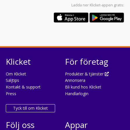
Ladda ner
Klicket-appen
gratis:
Klicket
För företag
Om Klicket
Produkter & tjänster
Säljtips
Annonsera
Kontakt & support
Bli kund hos Klicket
Press
Handlarlogin
Tyck till om Klicket
Följ oss
Appar