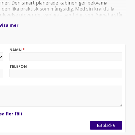
 vänner. Den smart planerade kabinen ger bekväma
 den lika praktisk som mångsidig. Med sin kraftfulla
levelse utöver det vanliga – samtidigt som Yamaha står
 modern och tidlös, med hög finish och genomtänkta
Visa mer
g: Garmin GPS ekolod Solbädd Bord Hamnkapell
NAMN
*
TELEFON
sa fler fält
Skicka