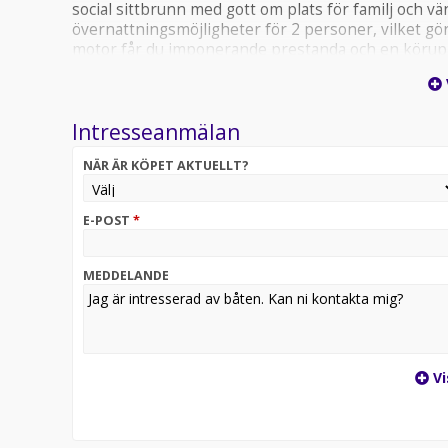
social sittbrunn med gott om plats för familj och
övernattningsmöjligheter för 2 personer, vilket gör
motor får du imponerande prestanda och en körupp
för pålitlig drift och låg förbrukning. Designen är
detaljer som gör varje tur till ett nöje. Utrustnin
Intresseanmälan
NÄR ÄR KÖPET AKTUELLT?
E-POST
*
MEDDELANDE
Vi