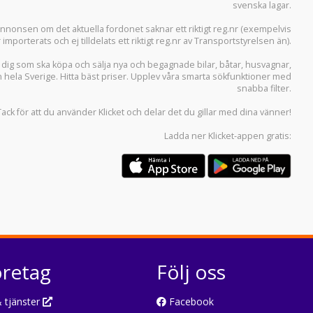
svenska lagar.
i annonsen om det aktuella fordonet saknar ett riktigt reg.nr (exempelvis
r importerats och ej tilldelats ett riktigt reg.nr av Transportstyrelsen än).
r dig som ska köpa och sälja
nya och begagnade bilar
,
båtar
,
husvagnar
,
n hela Sverige. Hitta bäst priser. Upplev våra smarta sökfunktioner med
snabba filter.
Tack för att du använder
Klicket
och delar det du gillar med dina vänner!
Ladda ner
Klicket-appen
gratis:
öretag
Följ oss
 tjänster
Facebook