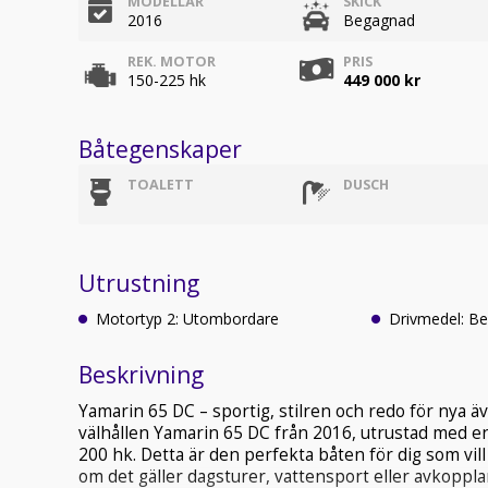
MODELLÅR
SKICK
2016
Begagnad
REK. MOTOR
PRIS
150-225 hk
449 000 kr
Båtegenskaper
TOALETT
DUSCH
Utrustning
Motortyp 2: Utombordare
Drivmedel: Be
Beskrivning
Yamarin 65 DC – sportig, stilren och redo för nya ä
välhållen Yamarin 65 DC från 2016, utrustad med en
200 hk. Detta är den perfekta båten för dig som vil
om det gäller dagsturer, vattensport eller avkoppla