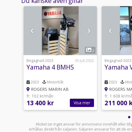
Du kanske även gillar
1
1
2
12 mars
Begagnad 2023
30 juli 2022
Begagnad 2023
ll
Yamaha 4 BMHS
Yamaha 
2023
Motorbåt
2023
Mot
ROGERS MARIN AB
ROGERS MA
fr. 102 kr/mån
fr. 1 608 kr/m
13 400 kr
211 000 
sa mer
Visa mer
Klicket tar inget ansvar för annonsens innehåll eller ti
erhållas direkt från säljaren. Säljaren ansvarar för att de