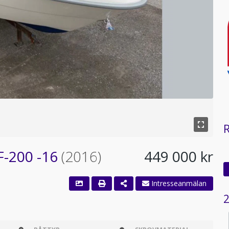
F-200 -16
(2016)
449 000 kr
Intresseanmälan
2