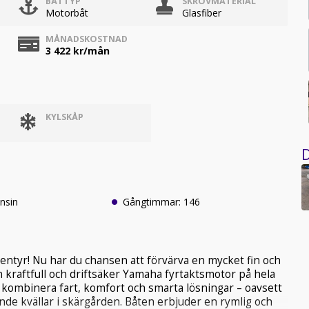
BÅTTYP
SKROVMATERIAL
Motorbåt
Glasfiber
MÅNADSKOSTNAD
3 422
kr/mån
KYLSKÅP
D
nsin
Gångtimmar: 146
ventyr! Nu har du chansen att förvärva en mycket fin och
 kraftfull och driftsäker Yamaha fyrtaktsmotor på hela
l kombinera fart, komfort och smarta lösningar – oavsett
nde kvällar i skärgården. Båten erbjuder en rymlig och