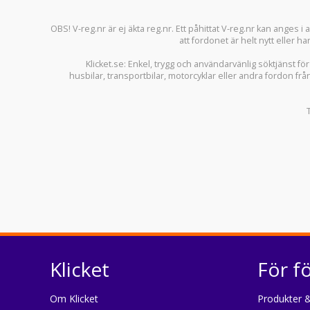
OBS! V-reg.nr är ej äkta reg.nr. Ett påhittat V-reg.nr kan anges 
att fordonet är helt nytt eller ha
Klicket.se
: Enkel, trygg och användarvänlig söktjänst fö
husbilar
,
transportbilar
,
motorcyklar
eller andra fordon frå
Klicket
För f
Om Klicket
Produkter &