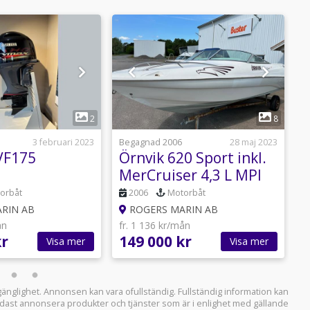
1
1
2
8
3 februari 2023
Begagnad 2006
28 maj 2023
N
VF175
Örnvik 620 Sport inkl.
MerCruiser 4,3 L MPI
4
orbåt
2006
Motorbåt
RIN AB
ROGERS MARIN AB
ån
fr. 1 136 kr/mån
f
kr
149 000 kr
1
Visa mer
Visa mer
llgänglighet. Annonsen kan vara ofullständig. Fullständig information kan
 endast annonsera produkter och tjänster som är i enlighet med gällande