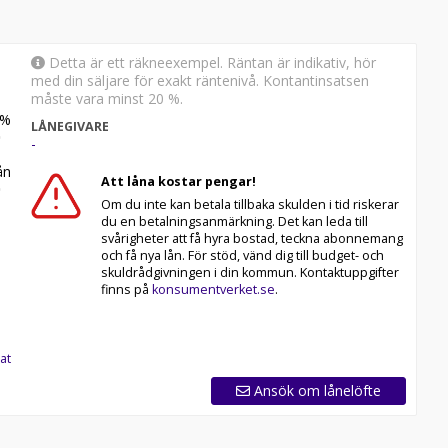
Detta är ett räkneexempel. Räntan är indikativ, hör
med din säljare för exakt räntenivå. Kontantinsatsen
måste vara minst 20 %.
%
LÅNEGIVARE
-
n
Att låna kostar pengar!
Om du inte kan betala tillbaka skulden i tid riskerar
du en betalningsanmärkning. Det kan leda till
svårigheter att få hyra bostad, teckna abonnemang
och få nya lån. För stöd, vänd dig till budget- och
skuldrådgivningen i din kommun. Kontaktuppgifter
finns på
konsumentverket.se
.
at
Ansök om lånelöfte