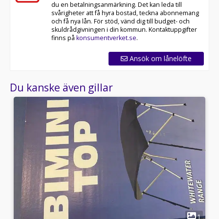
du en betalningsanmärkning. Det kan leda till
svårigheter att få hyra bostad, teckna abonnemang
och få nya lån. För stöd, vänd dig till budget- och
skuldrådgivningen i din kommun. Kontaktuppgifter
finns på
konsumentverket.se
.
Ansök om lånelöfte
Du kanske även gillar
4
1