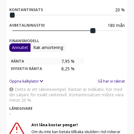
20
%
KONTANTINSATS
180
mån
AVBETALNINGSTID
FINANSMODELL
Annuitet
Rak amortering
7,95 %
RÄNTA
8,25
%
EFFEKTIV RÄNTA
Öppna kalkylator
Så har vi räknat
Detta är ett räkneexempel. Räntan är indikativ, hör med
din säljare för exakt räntenivå. Kontantinsatsen måste vara
minst 20 %.
LÅNEGIVARE
-
Att låna kostar pengar!
Om du inte kan betala tillbaka skulden i tid riskerar