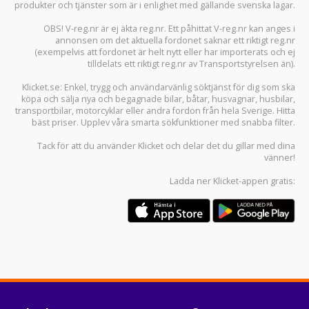
produkter och tjänster som är i enlighet med gällande svenska lagar.
OBS! V-reg.nr är ej äkta reg.nr. Ett påhittat V-reg.nr kan anges i
annonsen om det aktuella fordonet saknar ett riktigt reg.nr
(exempelvis att fordonet är helt nytt eller har importerats och ej
tilldelats ett riktigt reg.nr av Transportstyrelsen än).
Klicket.se
: Enkel, trygg och användarvänlig söktjänst för dig som ska
köpa och sälja
nya och begagnade bilar
,
båtar
,
husvagnar
,
husbilar
,
transportbilar
,
motorcyklar
eller andra fordon från hela Sverige. Hitta
bäst priser. Upplev våra smarta sökfunktioner med snabba filter.
Tack för att du använder
Klicket
och delar det du gillar med dina
vänner!
Ladda ner
Klicket-appen
gratis: