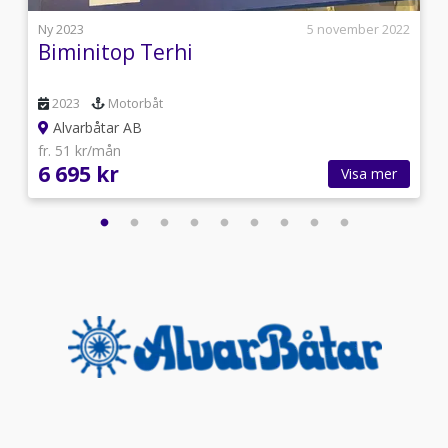
l
Ny 2023
5 november 2022
Biminitop Terhi
2023
Motorbåt
Alvarbåtar AB
fr. 51 kr/mån
6 695 kr
Visa mer