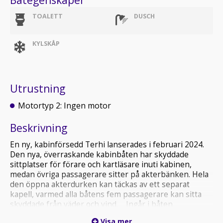
Båtegenskaper
TOALETT
DUSCH
KYLSKÅP
Utrustning
Motortyp 2: Ingen motor
Beskrivning
En ny, kabinförsedd Terhi lanserades i februari 2024.
Den nya, överraskande kabinbåten har skyddade
sittplatser för förare och kartläsare inuti kabinen,
medan övriga passagerare sitter på akterbänken. Hela
den öppna akterdurken kan täckas av ett separat
kapell, varmed alla båtens fem passagerare kan sitta
skyddade från väder och vind. Ingår i båten
Akterkapell, dynor, räcken, trimplan Ring för
Visa mer