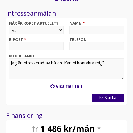
motoralternativ och pris!
Intresseanmälan
NÄR ÄR KÖPET AKTUELLT?
NAMN
*
E-POST
*
TELEFON
MEDDELANDE
Visa fler fält
Skicka
Finansiering
fr
1 486
kr/mån
*