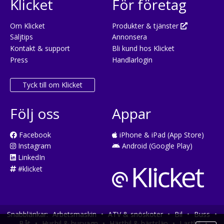
Klicket
För företag
Om Klicket
Produkter & tjänster
Säljtips
Annonsera
Kontakt & support
Bli kund hos Klicket
Press
Handlarlogin
Tyck till om Klicket
Följ oss
Appar
Facebook
iPhone & iPad (App Store)
Instagram
Android (Google Play)
LinkedIn
#klicket
Snabblänkar:
Arbetsmaskin
•
ATV & snöskoter
•
Bil
•
Buss
•
Båt
•
Husbil & husvagn
•
Hästbil & hästsläp
•
Lastbil
•