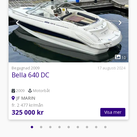
1
9
10
s
Begagnad 2009
17 augusti 2024
Bella 640 DC
2009
Motorbåt
JF MARIN
fr. 2 477 kr/mån
325 000 kr
Visa mer