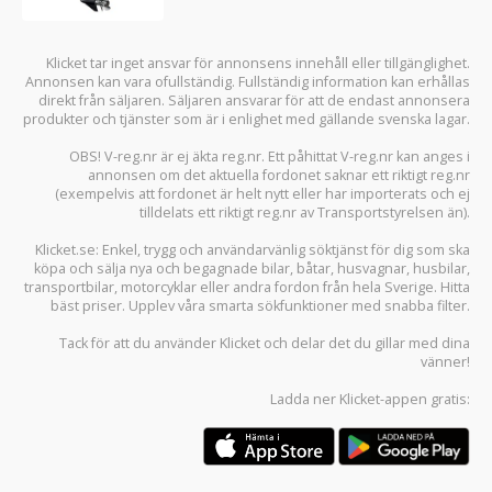
Klicket tar inget ansvar för annonsens innehåll eller tillgänglighet.
Annonsen kan vara ofullständig. Fullständig information kan erhållas
direkt från säljaren. Säljaren ansvarar för att de endast annonsera
produkter och tjänster som är i enlighet med gällande svenska lagar.
OBS! V-reg.nr är ej äkta reg.nr. Ett påhittat V-reg.nr kan anges i
annonsen om det aktuella fordonet saknar ett riktigt reg.nr
(exempelvis att fordonet är helt nytt eller har importerats och ej
tilldelats ett riktigt reg.nr av Transportstyrelsen än).
Klicket.se
: Enkel, trygg och användarvänlig söktjänst för dig som ska
köpa och sälja
nya och begagnade bilar
,
båtar
,
husvagnar
,
husbilar
,
transportbilar
,
motorcyklar
eller andra fordon från hela Sverige. Hitta
bäst priser. Upplev våra smarta sökfunktioner med snabba filter.
Tack för att du använder
Klicket
och delar det du gillar med dina
vänner!
Ladda ner
Klicket-appen
gratis: