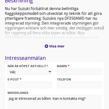
Beskrivning
Nu har Suzuki förbättrat denna befintliga
flaggskeppsmodell och utvecklat ny teknik för att göra
ytterligare framsteg. Suzukis nya DF350AMD har nu
integrerad styrning. Den integrerade styrningen gör
riggningen enklare och mer smidig, det möjliggör också
för riggning på flera olika typer av båtar. Nya
DF350AMD har dessutom ett helt nytt växelhus med
lägre motstånd på vattnet.
Visa mer
KOMPRESSIONSFÖRHÅLLANDE 12,0:1 DIREKT
LUFTINSUGNINGSSYSTEM OCH DUBBLA
Intresseanmälan
VENTILATIONSGALLER DUBBLA
INSPRUTNINGSMUNSTYCKEN MOTROTERANDE
NÄR ÄR KÖPET AKTUELLT?
NAMN
*
PROPELLER DUBBLA VATTENINTAG STÖRRE OMVÄND
DRAGKRAFT FÖRBÄTTRAD MANÖVRERING I ALLA
RIKTNINGAR Läs mer på
E-POST
*
TELEFON
https://www.suzukimarin.se/products/v6prestanda/df350
MEDDELANDE