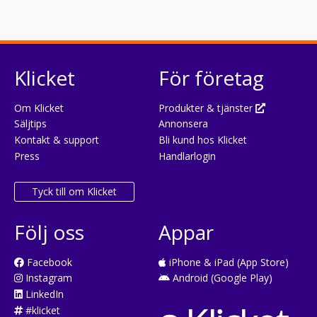
Klicket
För företag
Om Klicket
Produkter & tjänster
Säljtips
Annonsera
Kontakt & support
Bli kund hos Klicket
Press
Handlarlogin
Tyck till om Klicket
Följ oss
Appar
Facebook
iPhone & iPad (App Store)
Instagram
Android (Google Play)
LinkedIn
#klicket