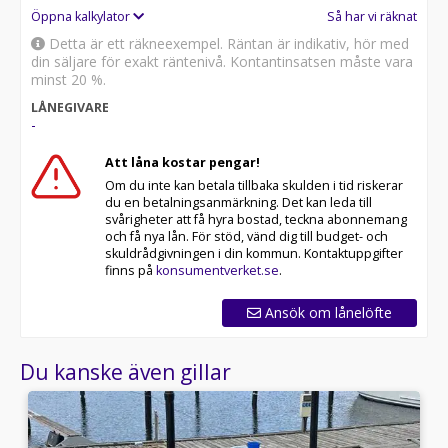
Öppna kalkylator
Så har vi räknat
Detta är ett räkneexempel. Räntan är indikativ, hör med
din säljare för exakt räntenivå. Kontantinsatsen måste vara
minst 20 %.
LÅNEGIVARE
-
Att låna kostar pengar!
Om du inte kan betala tillbaka skulden i tid riskerar
du en betalningsanmärkning. Det kan leda till
svårigheter att få hyra bostad, teckna abonnemang
och få nya lån. För stöd, vänd dig till budget- och
skuldrådgivningen i din kommun. Kontaktuppgifter
finns på
konsumentverket.se
.
Ansök om lånelöfte
Du kanske även gillar