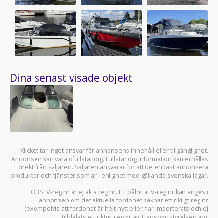
Dina senast visade objekt
Klicket tar inget ansvar för annonsens innehåll eller tillgänglighet.
Annonsen kan vara ofullständig. Fullständig information kan erhållas
direkt från säljaren. Säljaren ansvarar för att de endast annonsera
produkter och tjänster som är i enlighet med gällande svenska lagar.
OBS! V-reg.nr är ej äkta reg.nr. Ett påhittat V-reg.nr kan anges i
annonsen om det aktuella fordonet saknar ett riktigt reg.nr
(exempelvis att fordonet är helt nytt eller har importerats och ej
tilldelats ett riktigt reg.nr av Transportstyrelsen än).