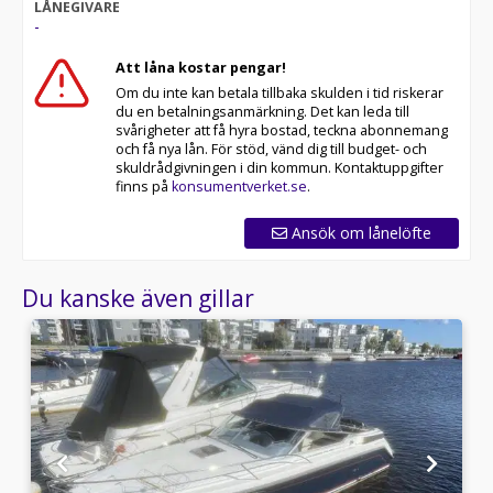
LÅNEGIVARE
-
Att låna kostar pengar!
Om du inte kan betala tillbaka skulden i tid riskerar
du en betalningsanmärkning. Det kan leda till
svårigheter att få hyra bostad, teckna abonnemang
och få nya lån. För stöd, vänd dig till budget- och
skuldrådgivningen i din kommun. Kontaktuppgifter
finns på
konsumentverket.se
.
Ansök om lånelöfte
Du kanske även gillar