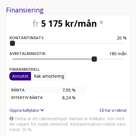
maskinen samt bälgar och olja i drevet inför 2026.
Utrustning (exempel) • Teakdurk i cockpit och på
Finansiering
badplattform • Bogpropeller • Fullt kapell i mycket gott
skick • Integrerad badplattform med stege • Modern
fr
5 175
kr/mån
*
navigationsutrustning Väl underhållen och omsorgsfullt
skött. En båt för den kräsne köparen som vill ha det lilla
20
%
extra. Boka tid för visning.
KONTANTINSATS
180
mån
AVBETALNINGSTID
FINANSMODELL
Annuitet
Rak amortering
7,95 %
RÄNTA
8,24
%
EFFEKTIV RÄNTA
Öppna kalkylator
Så har vi räknat
Detta är ett räkneexempel. Räntan är indikativ, hör med
din säljare för exakt räntenivå. Kontantinsatsen måste vara
minst 20 %.