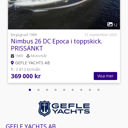
1
5
12
s
Begagnad 1989
12 september 2025
Nimbus 26 DC Epoca i toppskick.
PRISSÄNKT
1989
Motorbåt
GEFLE YACHTS AB
fr. 2 813 kr/mån
369 000 kr
Visa mer
GEFLE YACHTS AB