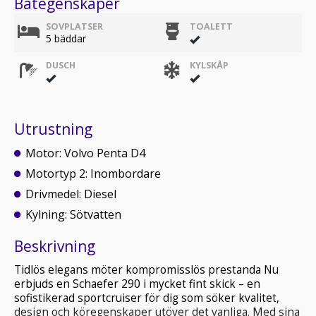
Båtegenskaper
SOVPLATSER
TOALETT
5 bäddar
DUSCH
KYLSKÅP
Utrustning
Motor: Volvo Penta D4
Motortyp 2: Inombordare
Drivmedel: Diesel
Kylning: Sötvatten
Beskrivning
Tidlös elegans möter kompromisslös prestanda Nu
erbjuds en Schaefer 290 i mycket fint skick – en
sofistikerad sportcruiser för dig som söker kvalitet,
design och köregenskaper utöver det vanliga. Med sina