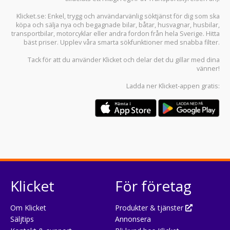
Klicket.se
: Enkel, trygg och användarvänlig söktjänst för dig som ska
köpa och sälja
nya och begagnade bilar
,
båtar
,
husvagnar
,
husbilar
,
transportbilar
,
motorcyklar
eller andra fordon från hela Sverige. Hitta
bäst priser. Upplev våra smarta sökfunktioner med snabba filter.
Tack för att du använder
Klicket
och delar det du gillar med dina
vänner!
Ladda ner
Klicket-appen
gratis:
Klicket
För företag
Om Klicket
Produkter & tjänster
Säljtips
Annonsera