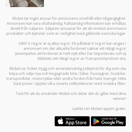
Klicket tar inget ansvar för annonsens innehåll eller tillgänglighet.
Annonsen kan vara ofullständig. Fullständig information kan erhållas
direkt från säljaren. Säljaren ansvarar för att de endast annonsera
produkter och tjänster som är i enlighet med gällande svenska lagar.
OBS! V-reg.nr är ej äkta reg.nr. Ett påhittat V-reg.nr kan anges i
annonsen om det aktuella fordonet saknar ett riktigt reg.nr
(exempelvis att fordonet är helt nytt eller har importerats och ej
tilldelats ett riktigt reg.nr av Transportstyrelsen än).
Klicket.se
: Enkel, trygg och användarvänlig söktjänst för dig som ska
köpa och sälja
nya och begagnade bilar
,
båtar
,
husvagnar
,
husbilar
,
transportbilar
,
motorcyklar
eller andra fordon från hela Sverige. Hitta
bäst priser. Upplev våra smarta sökfunktioner med snabba filter.
Tack för att du använder
Klicket
och delar det du gillar med dina
vänner!
Ladda ner
Klicket-appen
gratis: