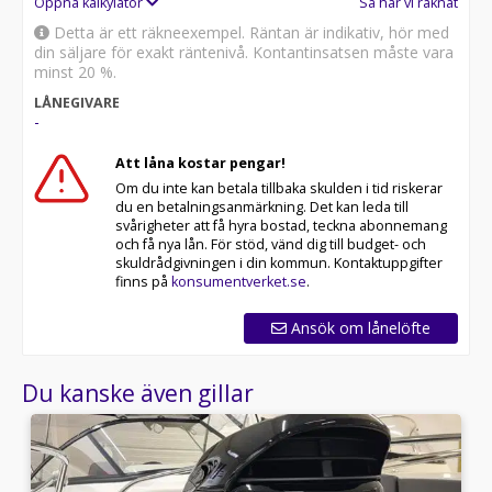
Öppna kalkylator
Så har vi räknat
Detta är ett räkneexempel. Räntan är indikativ, hör med
din säljare för exakt räntenivå. Kontantinsatsen måste vara
minst 20 %.
LÅNEGIVARE
-
Att låna kostar pengar!
Om du inte kan betala tillbaka skulden i tid riskerar
du en betalningsanmärkning. Det kan leda till
svårigheter att få hyra bostad, teckna abonnemang
och få nya lån. För stöd, vänd dig till budget- och
skuldrådgivningen i din kommun. Kontaktuppgifter
finns på
konsumentverket.se
.
Ansök om lånelöfte
Du kanske även gillar