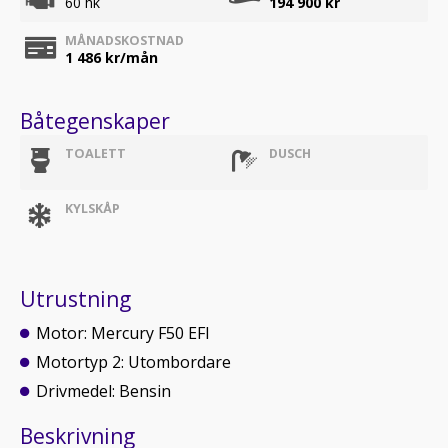
60 hk
194 900 kr
MÅNADSKOSTNAD
1 486
kr/mån
Båtegenskaper
TOALETT
DUSCH
KYLSKÅP
Utrustning
Motor: Mercury F50 EFI
Motortyp 2: Utombordare
Drivmedel: Bensin
Beskrivning