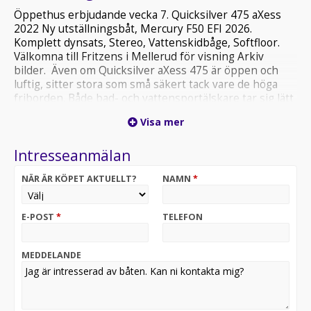
Öppethus erbjudande vecka 7. Quicksilver 475 aXess
2022 Ny utställningsbåt, Mercury F50 EFI 2026.
Komplett dynsats, Stereo, Vattenskidbåge, Softfloor.
Välkomna till Fritzens i Mellerud för visning Arkiv
bilder. Även om Quicksilver aXess 475 är öppen och
luftig, sitter stora som små säkert tack vare de höga
friborden. Både bad- och vattensportälskare tar sig lätt
ombord tack vare den inbyggda badplattformen. Njut
Visa mer
av ett stabilt och grundgående M-skrov som gör att
upptagningen av båten på trailern går som en dans.
Intresseanmälan
Inga problem att gå runt i båten tack vare durkens
eleganta GatorStepbeläggning. Du kan tryggt glida runt
NÄR ÄR KÖPET AKTUELLT?
NAMN
*
tack vare den medföljande säkerhetsutrustningen som
omfattar brandsläckare, förtöjningsutrustning och
signalhorn. Med en kompakt och kostnadseffektiv båt
E-POST
*
TELEFON
från Quicksilver kan hela familjen njuta av sjölivet utan
bekymmer.
MEDDELANDE