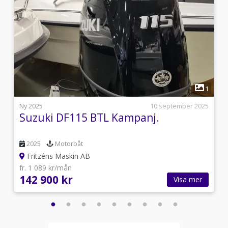
1
1
i
Ny 2025
10 september 2025
Suzuki DF115 BTL Kampanj.
2025
Motorbåt
Fritzéns Maskin AB
fr. 1 089 kr/mån
142 900 kr
Visa mer