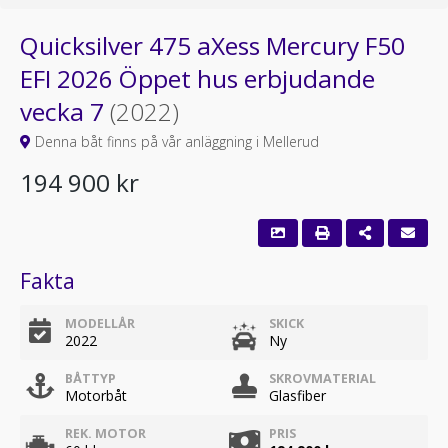
Quicksilver 475 aXess Mercury F50
EFI 2026 Öppet hus erbjudande
vecka 7
(2022)
Denna båt finns på vår anläggning i Mellerud
194 900 kr
Fakta
MODELLÅR
SKICK
2022
Ny
BÅTTYP
SKROVMATERIAL
Motorbåt
Glasfiber
REK. MOTOR
PRIS