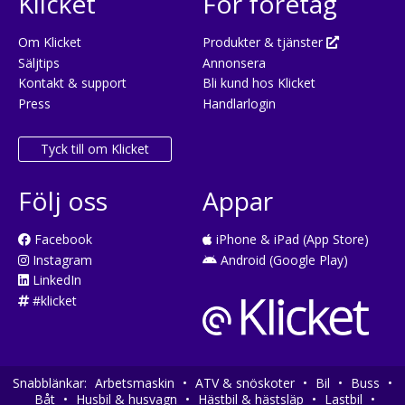
Klicket
För företag
Om Klicket
Produkter & tjänster
Säljtips
Annonsera
Kontakt & support
Bli kund hos Klicket
Press
Handlarlogin
Tyck till om Klicket
Följ oss
Appar
Facebook
iPhone & iPad (App Store)
Instagram
Android (Google Play)
LinkedIn
#klicket
Snabblänkar:
Arbetsmaskin
•
ATV & snöskoter
•
Bil
•
Buss
•
Båt
•
Husbil & husvagn
•
Hästbil & hästsläp
•
Lastbil
•