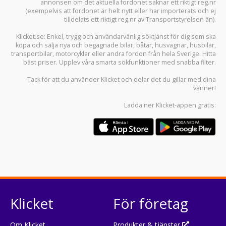
annonsen om det aktuella fordonet saknar ett riktigt reg.nr
(exempelvis att fordonet är helt nytt eller har importerats och ej
tilldelats ett riktigt reg.nr av Transportstyrelsen än).
Klicket.se
: Enkel, trygg och användarvänlig söktjänst för dig som ska
köpa och sälja
nya och begagnade bilar
,
båtar
,
husvagnar
,
husbilar
,
transportbilar
,
motorcyklar
eller andra fordon från hela Sverige. Hitta
bäst priser. Upplev våra smarta sökfunktioner med snabba filter.
Tack för att du använder
Klicket
och delar det du gillar med dina
vänner!
Ladda ner
Klicket-appen
gratis:
Klicket
För företag
Om Klicket
Produkter & tjänster