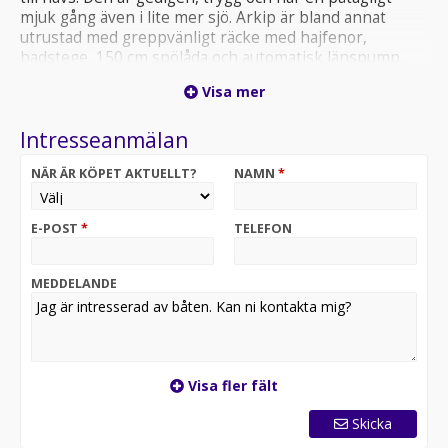
mjuk gång även i lite mer sjö. Arkip är bland annat
utrustad med greppvänligt räcke med hajfenor,
badstege, 150 cm spölåda och automatisk länspump.
Securmark och stävögla godkänd i försäkringsklass 3
Visa mer
ingår.
Intresseanmälan
NÄR ÄR KÖPET AKTUELLT?
NAMN
*
E-POST
*
TELEFON
MEDDELANDE
Visa fler fält
Skicka