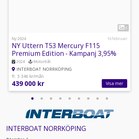
1
3
5
s
Ny 2024
16 februari
NY Uttern T53 Mercury F115
Premium Edition - Kampanj 3,95%
2024
Motorbåt
INTERBOAT NORRKÖPING
fr. 3 346 kr/mån
439 000 kr
Visa mer
INTERBOAT NORRKÖPING