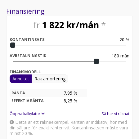
Finansiering
fr
1 822
kr/mån
*
20
%
KONTANTINSATS
180
mån
AVBETALNINGSTID
FINANSMODELL
Annuitet
Rak amortering
7,95 %
RÄNTA
8,25
%
EFFEKTIV RÄNTA
Öppna kalkylator
Så har vi räknat
Detta är ett räkneexempel. Räntan är indikativ, hör med
din säljare för exakt räntenivå. Kontantinsatsen måste vara
minst 20 %.