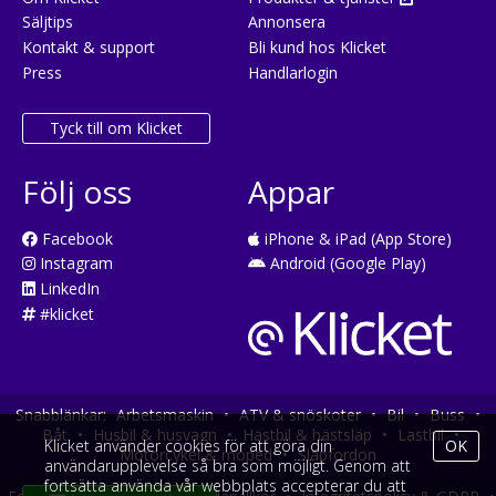
Säljtips
Annonsera
Kontakt & support
Bli kund hos Klicket
Press
Handlarlogin
Tyck till om Klicket
Följ oss
Appar
Facebook
iPhone & iPad (App Store)
Instagram
Android (Google Play)
LinkedIn
#klicket
Snabblänkar:
Arbetsmaskin
•
ATV & snöskoter
•
Bil
•
Buss
•
Båt
•
Husbil & husvagn
•
Hästbil & hästsläp
•
Lastbil
•
Klicket använder cookies för att göra din
OK
Motorcykel & moped
•
Släpfordon
användarupplevelse så bra som möjligt. Genom att
fortsätta använda vår webbplats accepterar du att