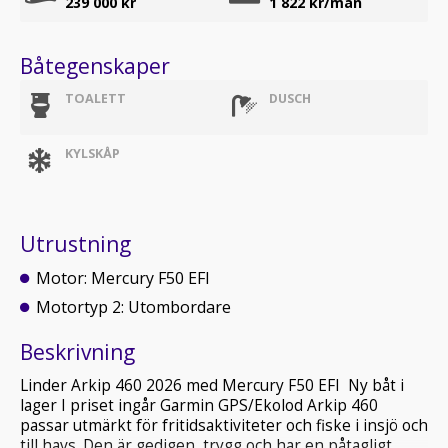
239 000 kr
1 822
kr/mån
Båtegenskaper
TOALETT
DUSCH
KYLSKÅP
Utrustning
Motor: Mercury F50 EFI
Motortyp 2: Utombordare
Beskrivning
Linder Arkip 460 2026 med Mercury F50 EFI Ny båt i
lager I priset ingår Garmin GPS/Ekolod Arkip 460
passar utmärkt för fritidsaktiviteter och fiske i insjö och
till havs. Den är gedigen, trygg och har en påtagligt