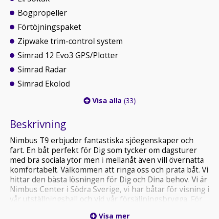
Bogpropeller
Förtöjningspaket
Zipwake trim-control system
Simrad 12 Evo3 GPS/Plotter
Simrad Radar
Simrad Ekolod
Visa alla
(33)
Beskrivning
Nimbus T9 erbjuder fantastiska sjöegenskaper och
fart. En båt perfekt för Dig som tycker om dagsturer
med bra sociala ytor men i mellanåt även vill övernatta
komfortabelt. Välkommen att ringa oss och prata båt. Vi
hittar den bästa lösningen för Dig och Dina behov. Vi är
Nimbus Center i Södra Sverige, vi har båtar för visning i
vår utställningshall och vid vår försäljningsbrygga. För
mer information vänligen kontakta: Niclas 070-585 99
Visa mer
04 eller niclas(a)sydmarin.se