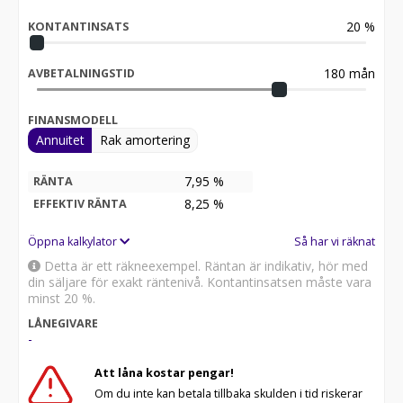
20
%
KONTANTINSATS
180
mån
AVBETALNINGSTID
FINANSMODELL
Annuitet
Rak amortering
7,95 %
RÄNTA
8,25
%
EFFEKTIV RÄNTA
Öppna kalkylator
Så har vi räknat
Detta är ett räkneexempel. Räntan är indikativ, hör med
din säljare för exakt räntenivå. Kontantinsatsen måste vara
minst 20 %.
LÅNEGIVARE
-
Att låna kostar pengar!
Om du inte kan betala tillbaka skulden i tid riskerar