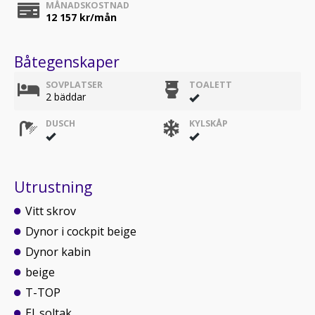
MÅNADSKOSTNAD
12 157
kr/mån
Båtegenskaper
SOVPLATSER
TOALETT
2 bäddar
DUSCH
KYLSKÅP
Utrustning
Vitt skrov
Dynor i cockpit beige
Dynor kabin
beige
T-TOP
El. soltak