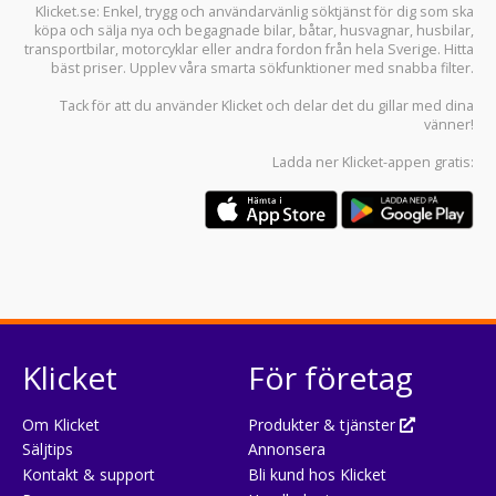
Klicket.se
: Enkel, trygg och användarvänlig söktjänst för dig som ska
köpa och sälja
nya och begagnade bilar
,
båtar
,
husvagnar
,
husbilar
,
transportbilar
,
motorcyklar
eller andra fordon från hela Sverige. Hitta
bäst priser. Upplev våra smarta sökfunktioner med snabba filter.
Tack för att du använder
Klicket
och delar det du gillar med dina
vänner!
Ladda ner
Klicket-appen
gratis:
Klicket
För företag
Om Klicket
Produkter & tjänster
Säljtips
Annonsera
Kontakt & support
Bli kund hos Klicket