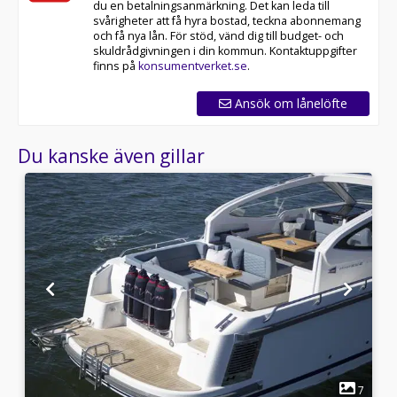
du en betalningsanmärkning. Det kan leda till
svårigheter att få hyra bostad, teckna abonnemang
och få nya lån. För stöd, vänd dig till budget- och
skuldrådgivningen i din kommun. Kontaktuppgifter
finns på
konsumentverket.se
.
Ansök om lånelöfte
Du kanske även gillar
1
3
7