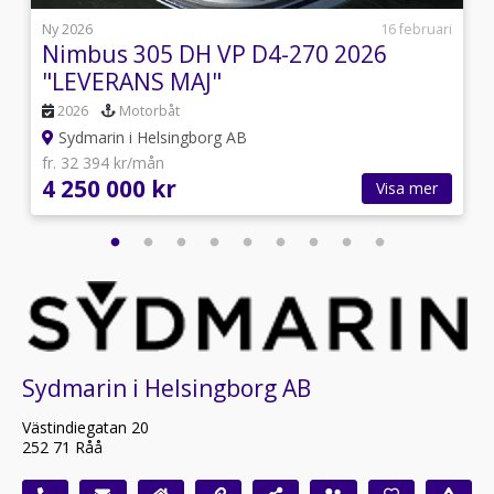
s
Ny 2026
16 februari
Nimbus 305 DH VP D4-270 2026
"LEVERANS MAJ"
2026
Motorbåt
Sydmarin i Helsingborg AB
fr. 32 394 kr/mån
4 250 000 kr
Visa mer
Sydmarin i Helsingborg AB
Västindiegatan 20
252 71 Råå