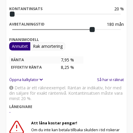
20
%
KONTANTINSATS
180
mån
AVBETALNINGSTID
FINANSMODELL
Annuitet
Rak amortering
7,95 %
RÄNTA
8,25
%
EFFEKTIV RÄNTA
Öppna kalkylator
Så har vi räknat
Detta är ett räkneexempel. Räntan är indikativ, hör med
din säljare för exakt räntenivå. Kontantinsatsen måste vara
minst 20 %.
LÅNEGIVARE
-
Att låna kostar pengar!
Om du inte kan betala tillbaka skulden i tid riskerar