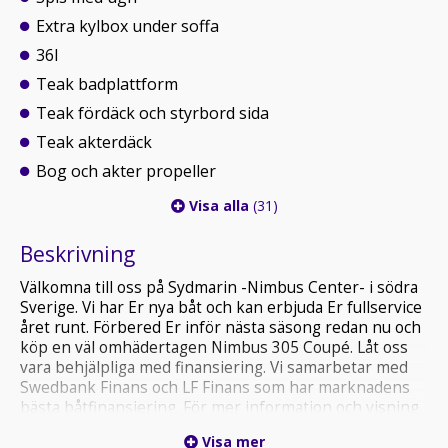
Extra kylbox under soffa
36l
Teak badplattform
Teak fördäck och styrbord sida
Teak akterdäck
Bog och akter propeller
Visa alla
(31)
Beskrivning
Välkomna till oss på Sydmarin -Nimbus Center- i södra
Sverige. Vi har Er nya båt och kan erbjuda Er fullservice
året runt. Förbered Er inför nästa säsong redan nu och
köp en väl omhädertagen Nimbus 305 Coupé. Låt oss
vara behjälpliga med finansiering. Vi samarbetar med
Swedbank Finans och LF Finans som har marknadens
bästa båtfinansiering. För mer information och visning
kontakta Niclas på 0705-859904 eller
Visa mer
niclas(a)sydmarin.se. Vi ses!