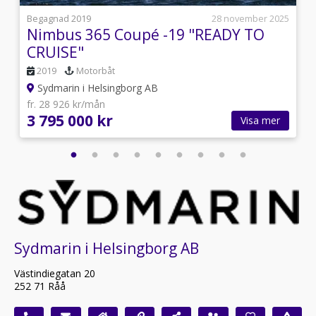
s
Begagnad 2019
28 november 2025
Nimbus 365 Coupé -19 "READY TO
CRUISE"
2019
Motorbåt
Sydmarin i Helsingborg AB
fr. 28 926 kr/mån
3 795 000 kr
Visa mer
Sydmarin i Helsingborg AB
Västindiegatan 20
252 71 Råå