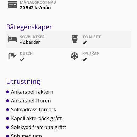
MÅNADSKOSTNAD
20 542
kr/mån
Båtegenskaper
SOVPLATSER
TOALETT
42 bäddar
DUSCH
KYLSKÅP
Utrustning
Ankarspel i aktern
Ankarspel i fören
Solmadrass fördäck
Kapell akterdäck grått
Solskydd framruta grått
Spis med ugn