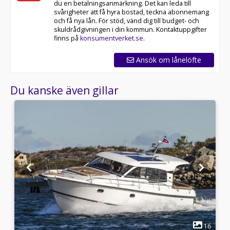
du en betalningsanmärkning. Det kan leda till
svårigheter att få hyra bostad, teckna abonnemang
och få nya lån. För stöd, vänd dig till budget- och
skuldrådgivningen i din kommun. Kontaktuppgifter
finns på
konsumentverket.se
.
Ansök om lånelöfte
Du kanske även gillar
1
4
16