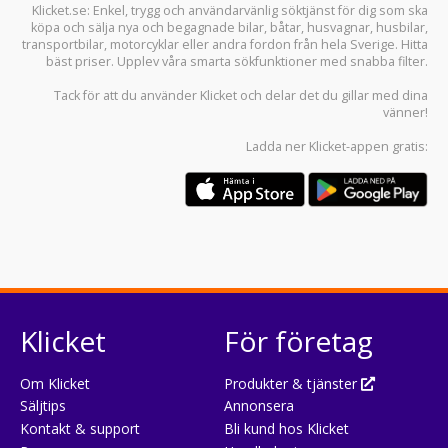
Klicket.se
: Enkel, trygg och användarvänlig söktjänst för dig som ska
köpa och sälja
nya och begagnade bilar
,
båtar
,
husvagnar
,
husbilar
,
transportbilar
,
motorcyklar
eller andra fordon från hela Sverige. Hitta
bäst priser. Upplev våra smarta sökfunktioner med snabba filter.
Tack för att du använder
Klicket
och delar det du gillar med dina
vänner!
Ladda ner
Klicket-appen
gratis:
Klicket
För företag
Om Klicket
Produkter & tjänster
Säljtips
Annonsera
Kontakt & support
Bli kund hos Klicket