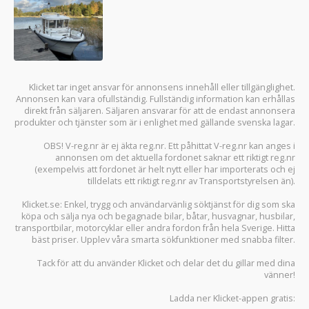
Klicket tar inget ansvar för annonsens innehåll eller tillgänglighet.
Annonsen kan vara ofullständig. Fullständig information kan erhållas
direkt från säljaren. Säljaren ansvarar för att de endast annonsera
produkter och tjänster som är i enlighet med gällande svenska lagar.
OBS! V-reg.nr är ej äkta reg.nr. Ett påhittat V-reg.nr kan anges i
annonsen om det aktuella fordonet saknar ett riktigt reg.nr
(exempelvis att fordonet är helt nytt eller har importerats och ej
tilldelats ett riktigt reg.nr av Transportstyrelsen än).
Klicket.se
: Enkel, trygg och användarvänlig söktjänst för dig som ska
köpa och sälja
nya och begagnade bilar
,
båtar
,
husvagnar
,
husbilar
,
transportbilar
,
motorcyklar
eller andra fordon från hela Sverige. Hitta
bäst priser. Upplev våra smarta sökfunktioner med snabba filter.
Tack för att du använder
Klicket
och delar det du gillar med dina
vänner!
Ladda ner
Klicket-appen
gratis: