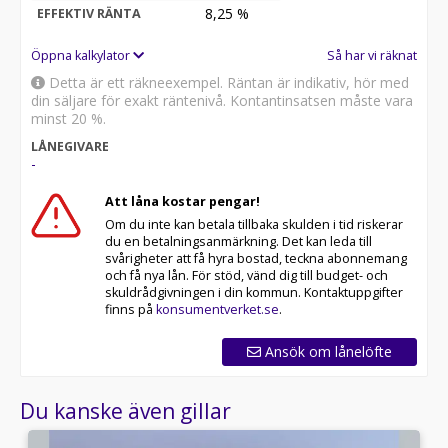
8,25
%
EFFEKTIV RÄNTA
Öppna kalkylator
Så har vi räknat
Detta är ett räkneexempel. Räntan är indikativ, hör med
din säljare för exakt räntenivå. Kontantinsatsen måste vara
minst 20 %.
LÅNEGIVARE
-
Att låna kostar pengar!
Om du inte kan betala tillbaka skulden i tid riskerar
du en betalningsanmärkning. Det kan leda till
svårigheter att få hyra bostad, teckna abonnemang
och få nya lån. För stöd, vänd dig till budget- och
skuldrådgivningen i din kommun. Kontaktuppgifter
finns på
konsumentverket.se
.
Ansök om lånelöfte
Du kanske även gillar