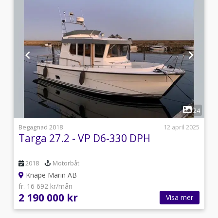
1
0
24
5
Begagnad 2018
12 april 2025
Targa 27.2 - VP D6-330 DPH
2018
Motorbåt
Knape Marin AB
fr. 16 692 kr/mån
2 190 000 kr
Visa mer