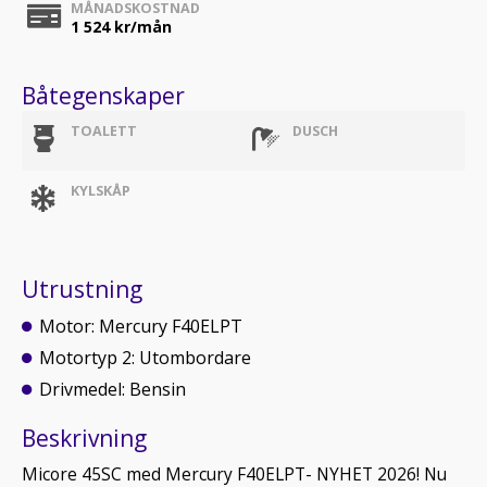
MÅNADSKOSTNAD
1 524
kr/mån
Båtegenskaper
TOALETT
DUSCH
KYLSKÅP
Utrustning
Motor: Mercury F40ELPT
Motortyp 2: Utombordare
Drivmedel: Bensin
Beskrivning
Micore 45SC med Mercury F40ELPT- NYHET 2026! Nu