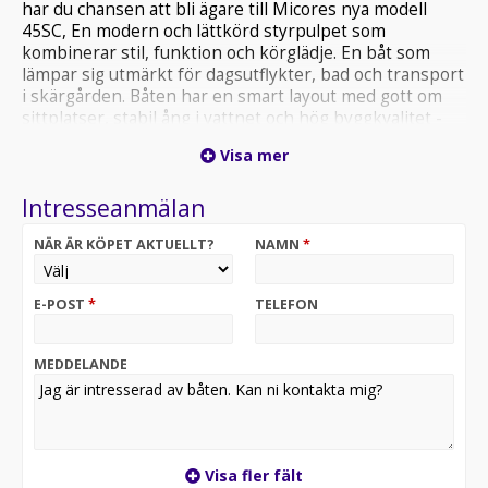
har du chansen att bli ägare till Micores nya modell
45SC, En modern och lättkörd styrpulpet som
kombinerar stil, funktion och körglädje. En båt som
lämpar sig utmärkt för dagsutflykter, bad och transport
i skärgården. Båten har en smart layout med gott om
sittplatser, stabil ång i vattnet och hög byggkvalitet -
precis vad Micore är kända för. Tack vare den
Visa mer
välplanerade styrpulpeten får du både bra vindskydd
och en bekväm förarmiljö. Passar mycket bra för dig
Intresseanmälan
som söker: - En smidig och driftsäker båt. - Låg
drifkostnad. - Enkel hantering, även för nybörjare. -
NÄR ÄR KÖPET AKTUELLT?
NAMN
*
Svensk kvalitet och genomtänkt design.
STANDARDUTRUSTNING: Fast bränsletank 33L, Akter
dyna, Härdad glasruta, Brandsläckare, Securmark skrov,
E-POST
*
TELEFON
12v uttag, Lanternor, Badstege, Självläns, Telefon
hållare. Standardutrustning: Badstege, Brandsläckare,
Digitalt motor instrument, Dynsats akter + ryggdyna
MEDDELANDE
akter, Ellänspump, Eluttag 12V, Fast bränsletank 33
liter, Förpulpit, Lanternor, Låsögla klass 3, Securmark
märkning båt, Självläns, Syrafast plåt i akterspegel, USB
uttag, Vindskärm. EXTRAUTRUSTNING SOM INGÅR I
PRISET: Bottenmålning ink primning, Förtöjningspaket
Visa fler fält