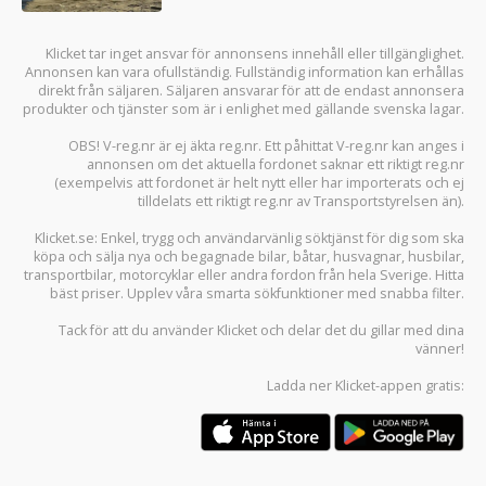
Klicket tar inget ansvar för annonsens innehåll eller tillgänglighet.
Annonsen kan vara ofullständig. Fullständig information kan erhållas
direkt från säljaren. Säljaren ansvarar för att de endast annonsera
produkter och tjänster som är i enlighet med gällande svenska lagar.
OBS! V-reg.nr är ej äkta reg.nr. Ett påhittat V-reg.nr kan anges i
annonsen om det aktuella fordonet saknar ett riktigt reg.nr
(exempelvis att fordonet är helt nytt eller har importerats och ej
tilldelats ett riktigt reg.nr av Transportstyrelsen än).
Klicket.se
: Enkel, trygg och användarvänlig söktjänst för dig som ska
köpa och sälja
nya och begagnade bilar
,
båtar
,
husvagnar
,
husbilar
,
transportbilar
,
motorcyklar
eller andra fordon från hela Sverige. Hitta
bäst priser. Upplev våra smarta sökfunktioner med snabba filter.
Tack för att du använder
Klicket
och delar det du gillar med dina
vänner!
Ladda ner
Klicket-appen
gratis: