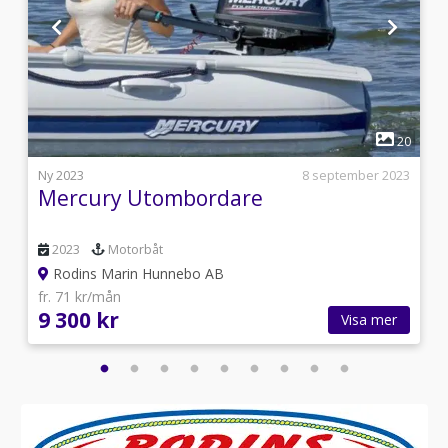
1
7
20
5
Ny 2023
8 september 2023
Mercury Utombordare
2023
Motorbåt
Rodins Marin Hunnebo AB
fr. 71 kr/mån
9 300 kr
Visa mer