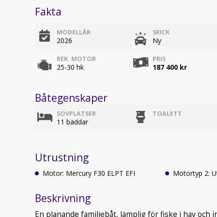
Fakta
MODELLÅR
SKICK
2026
Ny
REK. MOTOR
PRIS
25-30 hk
187 400 kr
Båtegenskaper
SOVPLATSER
TOALETT
11 bäddar
Utrustning
Motor: Mercury F30 ELPT EFI
Motortyp 2: 
Beskrivning
En planande familjebåt, lämplig för fiske i hav och i