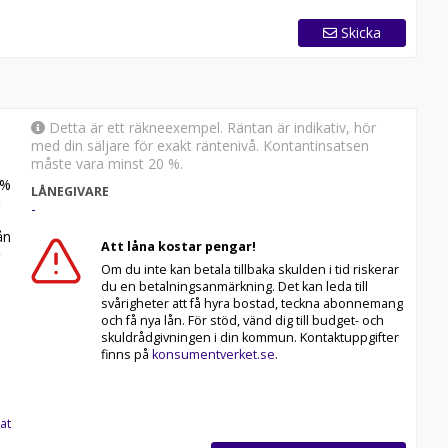
Skicka
Detta är ett räkneexempel. Räntan är indikativ, hör
med din säljare för exakt räntenivå. Kontantinsatsen
måste vara minst 20 %.
%
LÅNEGIVARE
-
n
Att låna kostar pengar!
Om du inte kan betala tillbaka skulden i tid riskerar
du en betalningsanmärkning. Det kan leda till
svårigheter att få hyra bostad, teckna abonnemang
och få nya lån. För stöd, vänd dig till budget- och
skuldrådgivningen i din kommun. Kontaktuppgifter
finns på
konsumentverket.se
.
at