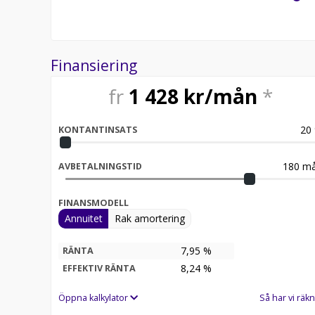
Finansiering
fr
1 428
kr/mån
*
20
KONTANTINSATS
180
må
AVBETALNINGSTID
FINANSMODELL
Annuitet
Rak amortering
7,95 %
RÄNTA
8,24
%
EFFEKTIV RÄNTA
Öppna kalkylator
Så har vi räkn