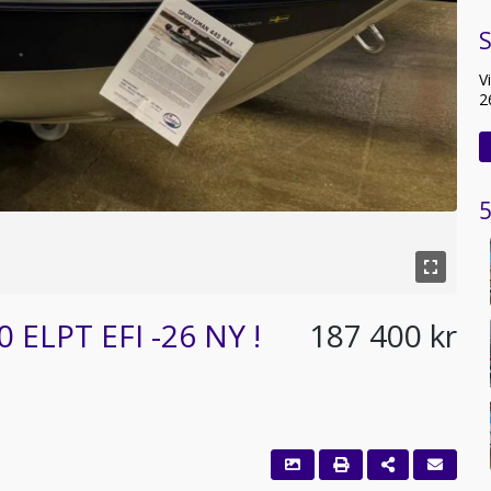
V
2
5
 ELPT EFI -26 NY !
187 400 kr