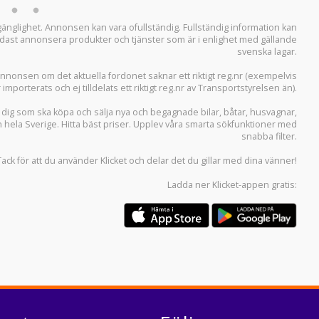
llgänglighet. Annonsen kan vara ofullständig. Fullständig information kan
 endast annonsera produkter och tjänster som är i enlighet med gällande
svenska lagar.
i annonsen om det aktuella fordonet saknar ett riktigt reg.nr (exempelvis
r importerats och ej tilldelats ett riktigt reg.nr av Transportstyrelsen än).
r dig som ska köpa och sälja
nya och begagnade bilar
,
båtar
,
husvagnar
,
n hela Sverige. Hitta bäst priser. Upplev våra smarta sökfunktioner med
snabba filter.
Tack för att du använder
Klicket
och delar det du gillar med dina vänner!
Ladda ner
Klicket-appen
gratis: