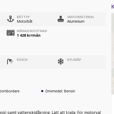
K
BÅTTYP
SKROVMATERIAL
Motorbåt
Aluminium
MÅNADSKOSTNAD
1 428
kr/mån
DUSCH
KYLSKÅP
Utombordare
Drivmedel: Bensin
nsjö samt vattenskidåkning. Lätt att traila. För motorval