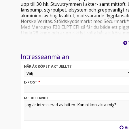
upp till 30 hk. Stuvutrymmen i akter- samt mittoft
länspump, styrpulpet, elsystem och greppvänligt rä
aluminium av hög kvalitet, motsvarande flygplansal
Norske Veritas. Stöldskyddsmärkt med Securmark*. 3
Med Mercurys F30 ELPT EFI så får du både ett pig
i hela 28 knop och är en riktigt rolig båt att köra
motor 372 kg Fribordshöjd 50 cm Invändig höjd 54
Skrovvinkel 9° Rek. motor 20-30 hk (14-23 kW) Ma
Styrkabellängd 2,40 m Rigglängd Lång Max last 465
Intresseanmälan
och inomskärs Godkänd stävögla Försäkringsklass 3 
NÄR ÄR KÖPET AKTUELLT?
E-POST
*
MEDDELANDE
Vi