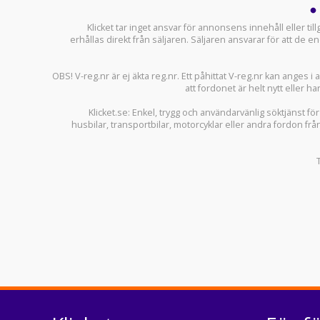
Klicket tar inget ansvar för annonsens innehåll eller ti
erhållas direkt från säljaren. Säljaren ansvarar för att de
OBS! V-reg.nr är ej äkta reg.nr. Ett påhittat V-reg.nr kan anges 
att fordonet är helt nytt eller ha
Klicket.se
: Enkel, trygg och användarvänlig söktjänst fö
husbilar
,
transportbilar
,
motorcyklar
eller andra fordon frå