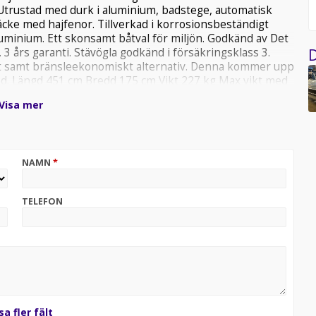
. Utrustad med durk i aluminium, badstege, automatisk
cke med hajfenor. Tillverkad i korrosionsbeständigt
uminium. Ett skonsamt båtval för miljön. Godkänd av Det
 års garanti. Stävögla godkänd i försäkringsklass 3.
D
gt samt bränsleekonomiskt alternativ. Denna kommer upp
 med. Längd 451 cm Bredd 175 cm Vikt 227 kg Max vikt med
 cm Skrovets djup 73 cm Skrovtjocklek 2,0 mm
Visa mer
x motorstyrka 30 hk (23 kW) Reglagekabellängd 1,80 m
 kg Max pers 4 CE-märkt enligt kategori C Kustfarvatten
Certifierad av Securmark Ja Certifierad av DNV Ja
NAMN
*
TELEFON
sa fler fält