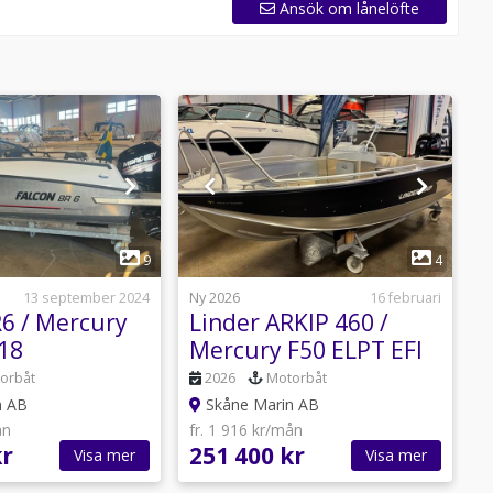
Ansök om lånelöfte
1
1
9
4
13 september 2024
Ny 2026
16 februari
N
R6 / Mercury
Linder ARKIP 460 /
R
-18
Mercury F50 ELPT EFI
-26 NY !
-
orbåt
2026
Motorbåt
n AB
Skåne Marin AB
ån
fr. 1 916 kr/mån
f
kr
251 400 kr
6
Visa mer
Visa mer