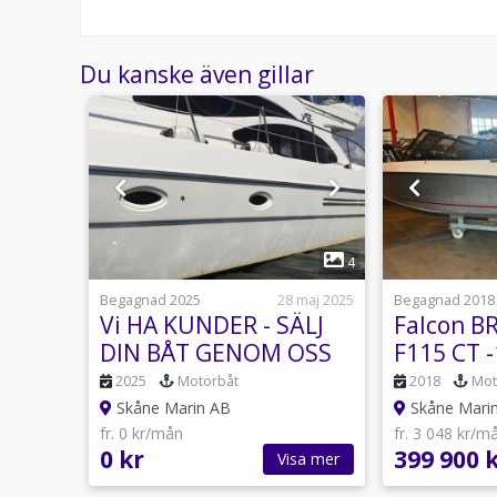
Du kanske även gillar
1
5
4
8 februari
Begagnad 2025
28 maj 2025
Begagnad 2018
ESIGN
Vi HA KUNDER - SÄLJ
Falcon B
 -26
DIN BÅT GENOM OSS
F115 CT 
2025
Motorbåt
2018
Mot
Skåne Marin AB
Skåne Mari
fr. 0 kr/mån
fr. 3 048 kr/m
0 kr
399 900 
sa mer
Visa mer