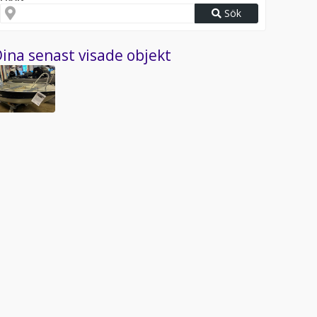
Sök
ina senast visade objekt