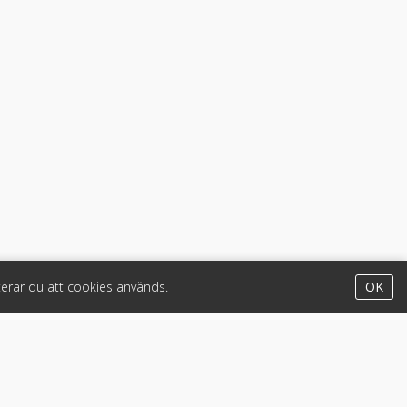
erar du att cookies används.
OK
Appar