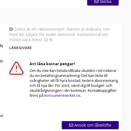
Skicka
Detta är ett räkneexempel. Räntan är indikativ, hör
med din säljare för exakt räntenivå. Kontantinsatsen
måste vara minst 20 %.
%
LÅNEGIVARE
-
n
Att låna kostar pengar!
Om du inte kan betala tillbaka skulden i tid riskerar
du en betalningsanmärkning. Det kan leda till
svårigheter att få hyra bostad, teckna abonnemang
och få nya lån. För stöd, vänd dig till budget- och
skuldrådgivningen i din kommun. Kontaktuppgifter
finns på
konsumentverket.se
.
at
Ansök om lånelöfte