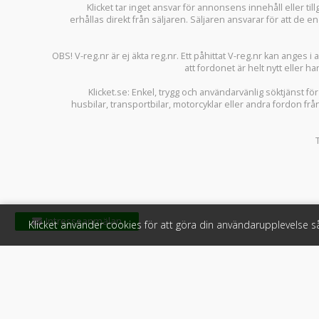
Klicket tar inget ansvar för annonsens innehåll eller ti
erhållas direkt från säljaren. Säljaren ansvarar för att de
OBS! V-reg.nr är ej äkta reg.nr. Ett påhittat V-reg.nr kan anges 
att fordonet är helt nytt eller ha
Klicket.se
: Enkel, trygg och användarvänlig söktjänst fö
husbilar
,
transportbilar
,
motorcyklar
eller andra fordon frå
Klicket använder cookies för att göra din användarupplevelse 
Klicket
För f