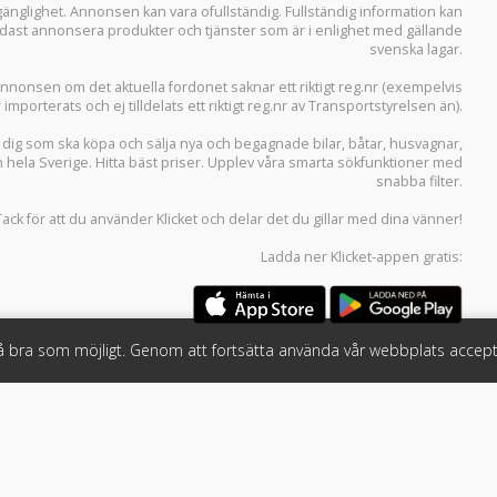
llgänglighet. Annonsen kan vara ofullständig. Fullständig information kan
 endast annonsera produkter och tjänster som är i enlighet med gällande
svenska lagar.
i annonsen om det aktuella fordonet saknar ett riktigt reg.nr (exempelvis
r importerats och ej tilldelats ett riktigt reg.nr av Transportstyrelsen än).
r dig som ska köpa och sälja
nya och begagnade bilar
,
båtar
,
husvagnar
,
n hela Sverige. Hitta bäst priser. Upplev våra smarta sökfunktioner med
snabba filter.
Tack för att du använder
Klicket
och delar det du gillar med dina vänner!
Ladda ner
Klicket-appen
gratis:
så bra som möjligt. Genom att fortsätta använda vår webbplats accept
öretag
Följ oss