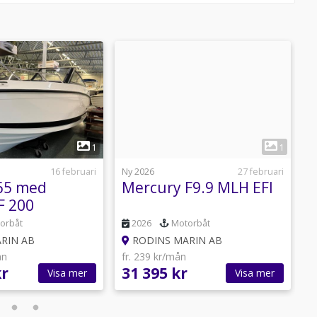
1
1
16 februari
Ny 2026
27 februari
N
65 med
Mercury F9.9 MLH EFI
F 200
orbåt
2026
Motorbåt
RIN AB
RODINS MARIN AB
ån
fr. 239 kr/mån
f
kr
31 395 kr
1
Visa mer
Visa mer