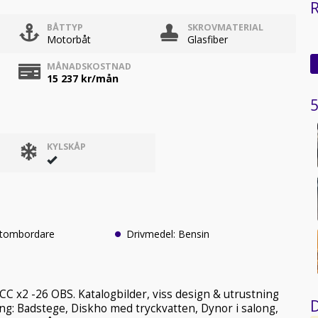
BÅTTYP
SKROVMATERIAL
Motorbåt
Glasfiber
MÅNADSKOSTNAD
15 237
kr/mån
5
KYLSKÅP
Utombordare
Drivmedel: Bensin
 x2 -26 OBS. Katalogbilder, viss design & utrustning
D
ing: Badstege, Diskho med tryckvatten, Dynor i salong,