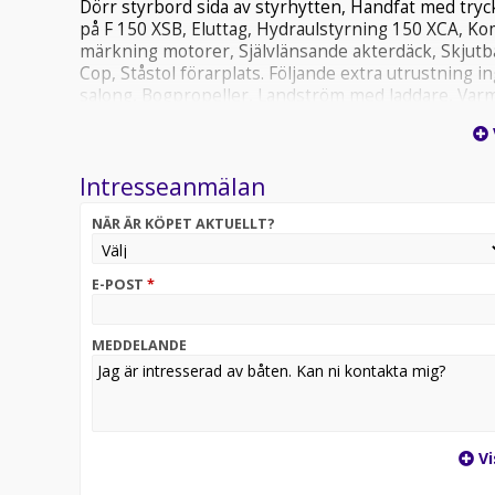
Dörr styrbord sida av styrhytten, Handfat med tryc
på F 150 XSB, Eluttag, Hydraulstyrning 150 XCA, K
märkning motorer, Självlänsande akterdäck, Skjutba
Cop, Ståstol förarplats. Följande extra utrustning i
salong, Bogpropeller, Landström med laddare, Varm
Gardiner i salong, U-soffa akter med bord, dynor & 
x2, Nordic paket: Dynor & ryggdynor aktersoffa, Kyls
salong & ruff, Led belysning på durk, Låsögla godkän
Intresseanmälan
Garmin 12" GPS med ekolod & sjökort, Skåp i förcab
Ordinariepris: 2 508 300.- Specialpris: 1 999 000.- 
NÄR ÄR KÖPET AKTUELLT?
erbjuder finansiering via Swedbank & Santander.
E-POST
*
MEDDELANDE
Vi