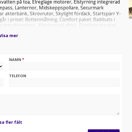
kvatten på toa, Elreglage motorer, Elstyrning integrerad
ompass, Lanternor, Midskeppspollare, Securmark
r akterbänk, Skrovrutor, Skylight fördäck, Startspärr Y-
ngår i priset: Bottenmålning, Comfort paket: Bäddsats i
vattenberedare , Elankarspel akter, Förtöjningspaket,
solbädd, Mattor i salong, förcabin & midcabin, Motorlås
Visa mer
kåpr 60L, Dusch i sittbrunn, El trimplan, Led belysning i
d, Fällbar lucka över toalett, Bed surrounding i förcabin ,
in, Fusion stereodocka med 4 högtalare, Värmare diesel.
Varmt välkommen in till Rodins Marin i Uddevalla, vi
NAMN
*
TELEFON
sa fler fält