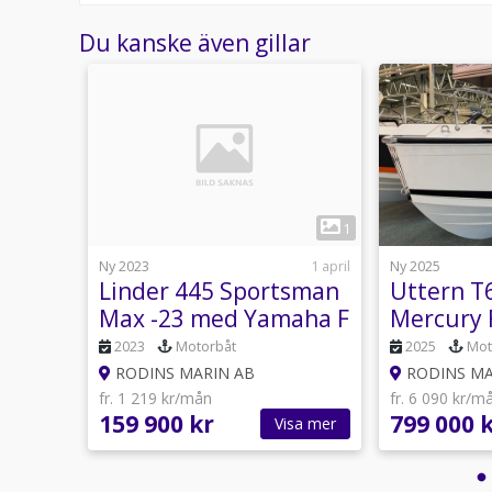
Du kanske även gillar
1
1
8 februari
Ny 2023
1 april
Ny 2025
 EFI
Linder 445 Sportsman
Uttern T
Max -23 med Yamaha F
Mercury 
25 GETL -25
2023
Motorbåt
2025
Mot
RODINS MARIN AB
RODINS MA
fr. 1 219 kr/mån
fr. 6 090 kr/m
159 900 kr
799 000 
sa mer
Visa mer