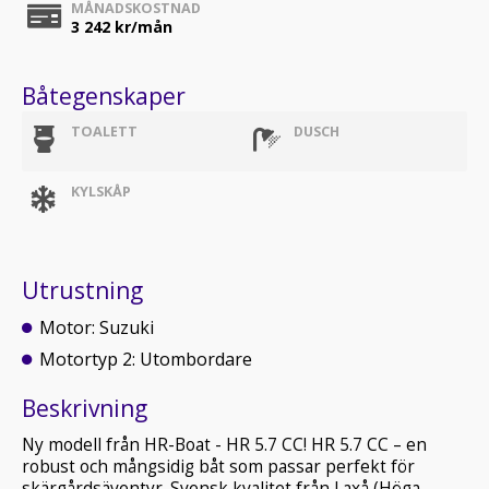
MÅNADSKOSTNAD
3 242
kr/mån
Båtegenskaper
TOALETT
DUSCH
KYLSKÅP
Utrustning
Motor: Suzuki
Motortyp 2: Utombordare
Beskrivning
Ny modell från HR-Boat - HR 5.7 CC! HR 5.7 CC – en
robust och mångsidig båt som passar perfekt för
skärgårdsäventyr. Svensk kvalitet från Laxå (Höga