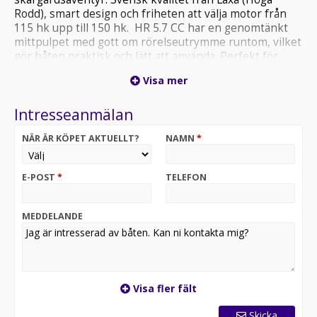
Rodd), smart design och friheten att välja motor från
115 hk upp till 150 hk. HR 5.7 CC har en genomtänkt
mittpulpet med gott om rörelseutrymme runtom, vilket
gör båten praktisk och lätt att använda. Perfekt för
familjeutflykter, fiske och vattensport.
Visa mer
Standardutrustning. Brandsläckare Rostfria räcken
Badstege Lanternor Dynsats Softfloor Fjädrande
Intresseanmälan
stolstativ Pulpetöverdrag XL Överdrag aktersoffa
Stereo Vattenskidstång Baystar hydraulstyrning Pris
NÄR ÄR KÖPET AKTUELLT?
NAMN
*
425300:- ink standardutrustning med Suzuki DF115
Välkommen att kontakta oss på Marinbutiken för ett
skräddarsytt kostnadsförslag! OBS! båten finns inte
E-POST
*
TELEFON
inne hos oss ännu.
MEDDELANDE
Visa fler fält
Skicka