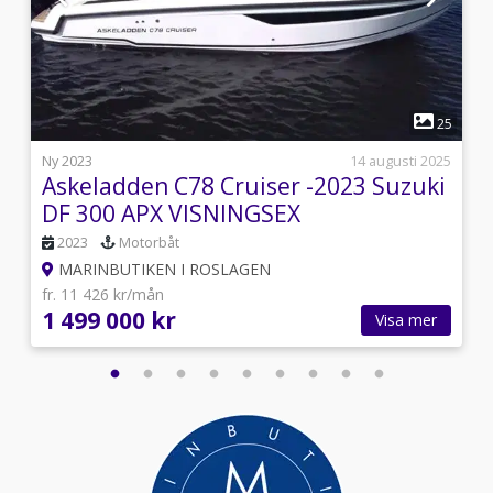
1
2
25
5
Ny 2023
14 augusti 2025
Askeladden C78 Cruiser -2023 Suzuki
DF 300 APX VISNINGSEX
2023
Motorbåt
MARINBUTIKEN I ROSLAGEN
fr. 11 426 kr/mån
1 499 000 kr
Visa mer