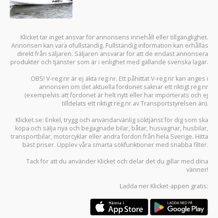
Klicket tar inget ansvar för annonsens innehåll eller tillgänglighet.
Annonsen kan vara ofullständig. Fullständig information kan erhållas
direkt från säljaren. Säljaren ansvarar för att de endast annonsera
produkter och tjänster som är i enlighet med gällande svenska lagar.
OBS! V-reg.nr är ej äkta reg.nr. Ett påhittat V-reg.nr kan anges i
annonsen om det aktuella fordonet saknar ett riktigt reg.nr
(exempelvis att fordonet är helt nytt eller har importerats och ej
tilldelats ett riktigt reg.nr av Transportstyrelsen än).
Klicket.se
: Enkel, trygg och användarvänlig söktjänst för dig som ska
köpa och sälja
nya och begagnade bilar
,
båtar
,
husvagnar
,
husbilar
,
transportbilar
,
motorcyklar
eller andra fordon från hela Sverige. Hitta
bäst priser. Upplev våra smarta sökfunktioner med snabba filter.
Tack för att du använder
Klicket
och delar det du gillar med dina
vänner!
Ladda ner
Klicket-appen
gratis: