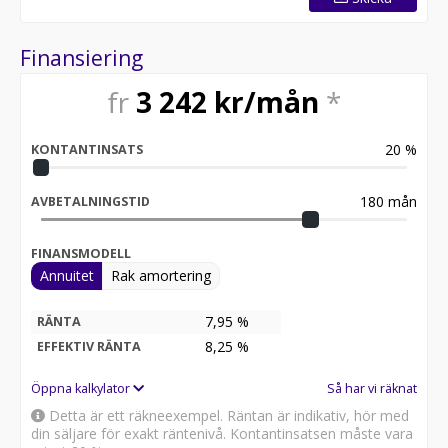
Finansiering
fr
3 242
kr/mån
*
20
%
KONTANTINSATS
180
mån
AVBETALNINGSTID
FINANSMODELL
Annuitet
Rak amortering
7,95 %
RÄNTA
8,25
%
EFFEKTIV RÄNTA
Öppna kalkylator
Så har vi räknat
Detta är ett räkneexempel. Räntan är indikativ, hör med
din säljare för exakt räntenivå. Kontantinsatsen måste vara