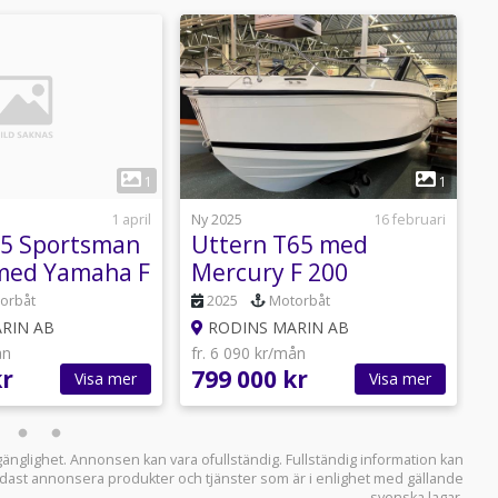
1
1
1 april
Ny 2025
16 februari
N
45 Sportsman
Uttern T65 med
med Yamaha F
Mercury F 200
-25
orbåt
2025
Motorbåt
RIN AB
RODINS MARIN AB
ån
fr. 6 090 kr/mån
f
kr
799 000 kr
1
Visa mer
Visa mer
llgänglighet. Annonsen kan vara ofullständig. Fullständig information kan
 endast annonsera produkter och tjänster som är i enlighet med gällande
svenska lagar.