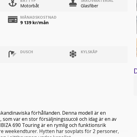
BÅTTYP
SKROVMATERIAL
Motorbåt
Glasfiber
MÅNADSKOSTNAD
9 139
kr/mån
DUSCH
KYLSKÅP
D
 skandinaviska förhållanden. Denna modell är en
 som var en stor försäljningssuccé och idag är en av
IBIZA 690 Touring är en rymlig och funktionsrik
gre weekendturer. Hytten har sovplats för 2 personer,