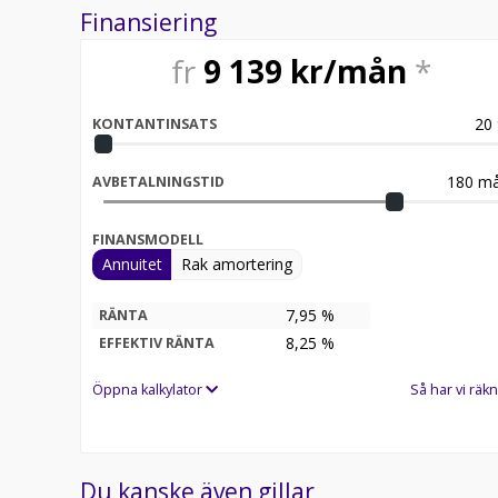
Finansiering
fr
9 139
kr/mån
*
20
KONTANTINSATS
180
må
AVBETALNINGSTID
FINANSMODELL
Annuitet
Rak amortering
7,95 %
RÄNTA
8,25
%
EFFEKTIV RÄNTA
Öppna kalkylator
Så har vi räkn
Du kanske även gillar