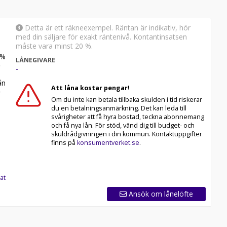
Detta är ett räkneexempel. Räntan är indikativ, hör
med din säljare för exakt räntenivå. Kontantinsatsen
måste vara minst 20 %.
%
LÅNEGIVARE
-
n
Att låna kostar pengar!
Om du inte kan betala tillbaka skulden i tid riskerar
du en betalningsanmärkning. Det kan leda till
svårigheter att få hyra bostad, teckna abonnemang
och få nya lån. För stöd, vänd dig till budget- och
skuldrådgivningen i din kommun. Kontaktuppgifter
finns på
konsumentverket.se
.
at
Ansök om lånelöfte