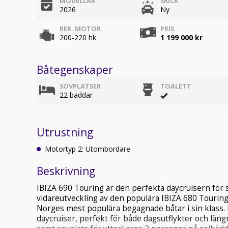
MODELLÅR
SKICK
2026
Ny
REK. MOTOR
PRIS
200-220 hk
1 199 000 kr
Båtegenskaper
SOVPLATSER
TOALETT
22 bäddar
Utrustning
Motortyp 2: Utombordare
Beskrivning
IBIZA 690 Touring är den perfekta daycruisern för
vidareutveckling av den populära IBIZA 680 Touring,
Norges mest populära begagnade båtar i sin klass. 
daycruiser, perfekt för både dagsutflykter och län