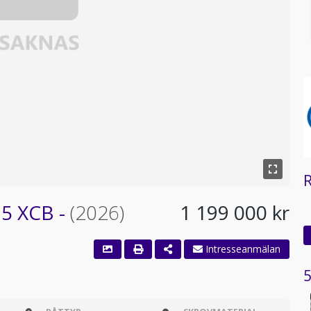
25 XCB -
(2026)
1 199 000 kr
Intresseanmälan
5