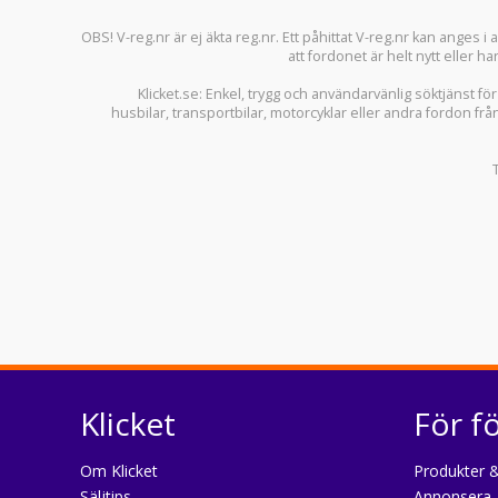
OBS! V-reg.nr är ej äkta reg.nr. Ett påhittat V-reg.nr kan anges 
att fordonet är helt nytt eller ha
Klicket.se
: Enkel, trygg och användarvänlig söktjänst fö
husbilar
,
transportbilar
,
motorcyklar
eller andra fordon frå
Klicket
För f
Om Klicket
Produkter &
Säljtips
Annonsera