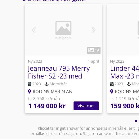
1
1
16
4 mars
Ny 2023
1 april
Ny 2023
S
Jeanneau 795 Merry
Linder 4
Fisher S2 -23 med
Max -23 
Yamaha F225 -26
25 GETL 
2023
Motorbåt
2023
Mot
RODINS MARIN AB
RODINS MA
fr. 8 758 kr/mån
fr. 1 219 kr/m
1 149 000 kr
159 900 
sa mer
Visa mer
Klicket tar inget ansvar för annonsens innehåll eller ti
erhållas direkt från säljaren. Säljaren ansvarar för att de