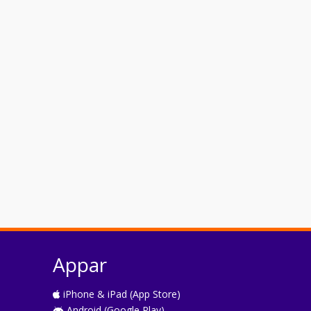
Appar
iPhone & iPad (App Store)
Android (Google Play)