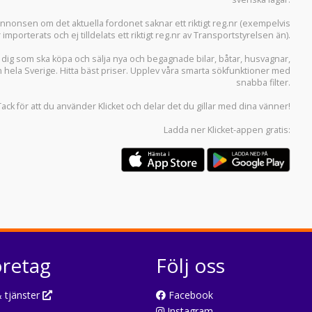
i annonsen om det aktuella fordonet saknar ett riktigt reg.nr (exempelvis
r importerats och ej tilldelats ett riktigt reg.nr av Transportstyrelsen än).
r dig som ska köpa och sälja
nya och begagnade bilar
,
båtar
,
husvagnar
,
n hela Sverige. Hitta bäst priser. Upplev våra smarta sökfunktioner med
snabba filter.
Tack för att du använder
Klicket
och delar det du gillar med dina vänner!
Ladda ner
Klicket-appen
gratis:
öretag
Följ oss
 tjänster
Facebook
Instagram