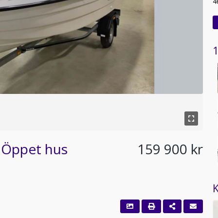
4
1
 Öppet hus
159 900 kr
K