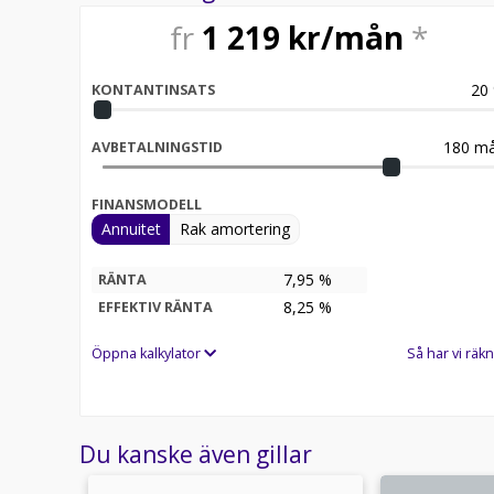
fr
1 219
kr/mån
*
20
KONTANTINSATS
180
må
AVBETALNINGSTID
FINANSMODELL
Annuitet
Rak amortering
7,95 %
RÄNTA
8,25
%
EFFEKTIV RÄNTA
Öppna kalkylator
Så har vi räkn
Du kanske även gillar