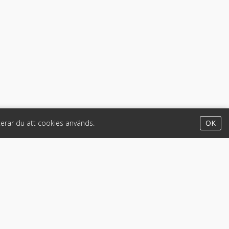
erar du att cookies används.
OK
Appar
iPhone & iPad (App Store)
Android (Google Play)