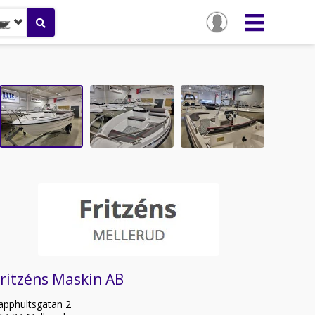
l
ritzéns Maskin AB
apphultsgatan 2