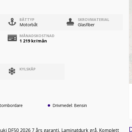
BÅTTYP
SKROVMATERIAL
Motorbåt
Glasfiber
MÅNADSKOSTNAD
1 219
kr/mån
KYLSKÅP
Utombordare
Drivmedel: Bensin
D
ki DF50 2026 7 års garanti, Laminatdurk grå, Komplett