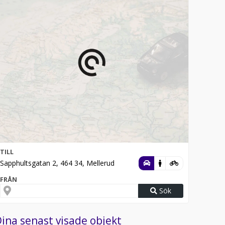
TILL
Sapphultsgatan 2, 464 34, Mellerud
FRÅN
Sök
ina senast visade objekt