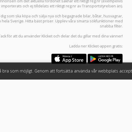
i annonsen om det aktuella fordonet saknar ett riktigt reg.nr (exempelvis
r importerats och ej tilldelats ett riktigt reg.nr av Transportstyrelsen än).
r dig som ska köpa och sälja
nya och begagnade bilar
,
båtar
,
husvagnar
,
n hela Sverige. Hitta bäst priser. Upplev våra smarta sökfunktioner med
snabba filter.
Tack för att du använder
Klicket
och delar det du gillar med dina vänner!
Ladda ner
Klicket-appen
gratis:
så bra som möjligt. Genom att fortsätta använda vår webbplats accept
öretag
Följ oss
 tjänster
Facebook
Instagram
 Klicket
LinkedIn