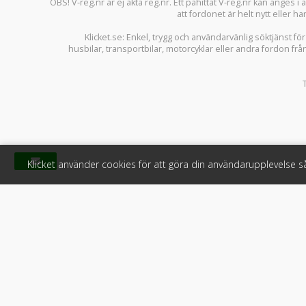
OBS! V-reg.nr är ej äkta reg.nr. Ett påhittat V-reg.nr kan anges 
att fordonet är helt nytt eller ha
Klicket.se
: Enkel, trygg och användarvänlig söktjänst fö
husbilar
,
transportbilar
,
motorcyklar
eller andra fordon frå
Klicket använder cookies för att göra din användarupplevelse 
Klicket
För f
Om Klicket
Produkter &
Säljtips
Annonsera
Kontakt & support
Bli kund hos