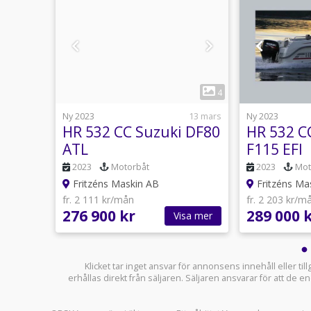
1
2
4
5 februari
Ny 2023
13 mars
Ny 2023
y F60
HR 532 CC Suzuki DF80
HR 532 C
ATL
F115 EFI
2023
Motorbåt
2023
Mot
Fritzéns Maskin AB
Fritzéns Ma
fr. 2 111 kr/mån
fr. 2 203 kr/m
276 900 kr
289 000 
sa mer
Visa mer
Klicket tar inget ansvar för annonsens innehåll eller ti
erhållas direkt från säljaren. Säljaren ansvarar för att de