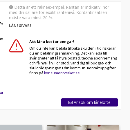
Detta är ett räkneexempel. Räntan är indikativ, hör
med din säljare för exakt räntenivå. Kontantinsatsen
måste vara minst 20 %.
%
LÅNEGIVARE
-
n
Att låna kostar pengar!
Om du inte kan betala tillbaka skulden i tid riskerar
du en betalningsanmärkning. Det kan leda till
svårigheter att få hyra bostad, teckna abonnemang
och få nya lån. För stöd, vänd dig till budget- och
skuldrådgivningen i din kommun. Kontaktuppgifter
finns på
konsumentverket.se
.
at
Ansök om lånelöfte