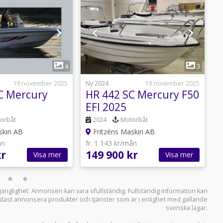
1
1
4
3
19 november 2025
Ny 2024
19 november 2025
N
C Mercury
HR 442 SC Mercury F50
H
EFI 2025
Utställningsbåt
e
orbåt
2024
Motorbåt
skin AB
Fritzéns Maskin AB
ån
fr. 1 143 kr/mån
f
kr
149 900 kr
3
Visa mer
Visa mer
llgänglighet. Annonsen kan vara ofullständig. Fullständig information kan
 endast annonsera produkter och tjänster som är i enlighet med gällande
svenska lagar.