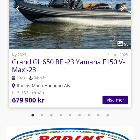
1
8
98
s
Ny 2023
2 april 2025
Grand GL 650 BE -23 Yamaha F150 V-
Max -23
2023
Ribbåt
Rodins Marin Hunnebo AB
fr. 5 182 kr/mån
679 900 kr
Visa mer