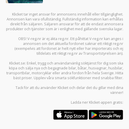
Klicket tar inget ansvar för annonsens innehåll eller tillgänglighet.
Annonsen kan vara ofullständig. Fullständig information kan erhållas
direkt från säljaren. Säljaren ansvarar för att de endast annonsera
produkter och tjänster som är i enlighet med gällande svenska lagar.
OBS! V-reg.nr är ej äkta reg.nr. Ett påhittat V-reg.nr kan anges i
annonsen om det aktuella fordonet saknar ett riktigt reg.nr
(exempelvis att fordonet är helt nytt eller har importerats och ej
tilldelats ett riktigt reg.nr av Transportstyrelsen än).
Klicket.se
: Enkel, trygg och användarvänlig söktjänst för dig som ska
köpa och sälja
nya och begagnade bilar
,
båtar
,
husvagnar
,
husbilar
,
transportbilar
,
motorcyklar
eller andra fordon från hela Sverige. Hitta
bäst priser. Upplev våra smarta sökfunktioner med snabba filter.
Tack för att du använder
Klicket
och delar det du gillar med dina
vänner!
Ladda ner
Klicket-appen
gratis: