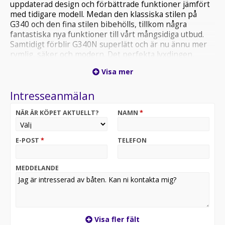
uppdaterad design och förbättrade funktioner jämfört
med tidigare modell. Medan den klassiska stilen på
G340 och den fina stilen bibehölls, tillkom några
fantastiska nya funktioner till vårt mångsidiga utbud.
Samtidigt förblir G340N superlätt och är nu ännu mer
rymlig, säker och modern. Det perfekta lyxdingen.
G340NF väger in på 146 kg och med en utombordare på
Visa mer
20 hk runt 200 kg. Vad är egentligen skillnaden mellan
den nay G340N och en klassisk G340 -modell? De
Intresseanmälan
främsta fördelarna med den nya G340 är följande: En
rymligare sittbrunn. En förbättrad ergonomisk
NÄR ÄR KÖPET AKTUELLT?
NAMN
*
rattkonsol, instrumentbrädan kan nu ha upp till 7”
plotter installerad. Konsolen kan vara dubbel- eller
enkelmonterad. Dessutom är den utrustad med
E-POST
*
TELEFON
vindruta och mugghållare. En stor bogplattform med
inbyggda navigationsljus. Detta finns inte på många
RIB:ar i den här storleken. Båten har gott om plats i alla
MEDDELANDE
stuv för att förvara utrustning och personliga saker.
Standardutrustning: Badplattformar integrerade i
tuber, Bogplatta, Bränsletank 40 liter,Dynor för med
ryggdyna, Dyna samt ryggdyna förarplats, Ellänspump
med nivåvakt, Fotpump, Huvudströmbrytare, Lanternor
Visa fler fält