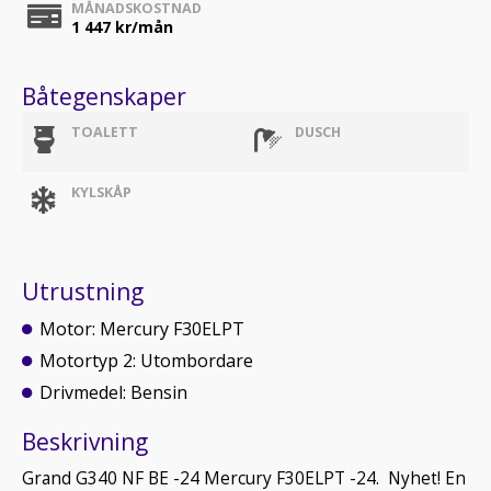
MÅNADSKOSTNAD
1 447
kr/mån
Båtegenskaper
TOALETT
DUSCH
KYLSKÅP
Utrustning
Motor: Mercury F30ELPT
Motortyp 2: Utombordare
Drivmedel: Bensin
Beskrivning
Grand G340 NF BE -24 Mercury F30ELPT -24. Nyhet! En