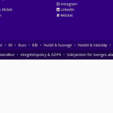
Instagram
 Klicket
LinkedIn
n
#klicket
er
•
Bil
•
Buss
•
Båt
•
Husbil & husvagn
•
Hästbil & hästsläp
•
arvillkor
•
Integritetspolicy & GDPR
•
Söktjänsten för Sveriges all