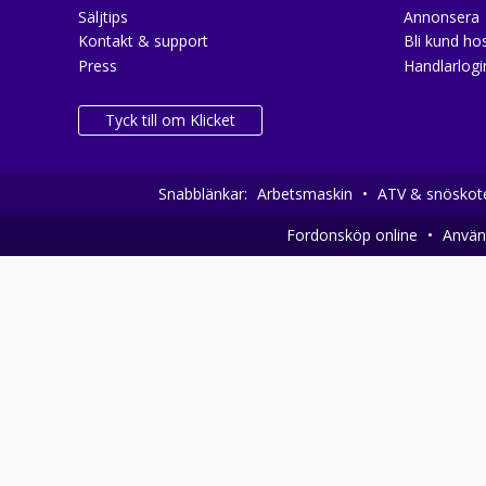
Säljtips
Annonsera
Kontakt & support
Bli kund hos
Press
Handlarlogi
Tyck till om Klicket
Snabblänkar:
Arbetsmaskin
•
ATV & snöskot
Fordonsköp online
•
Använd