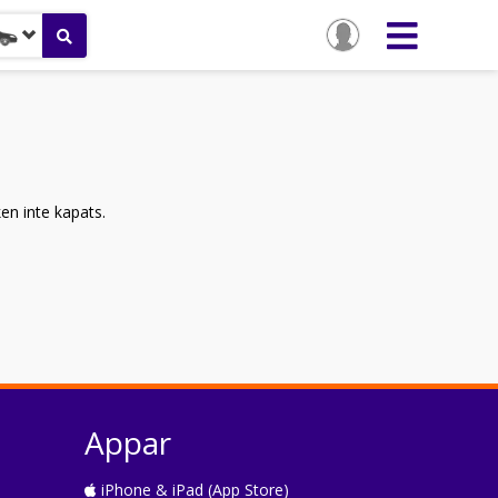
ken inte kapats.
Appar
iPhone & iPad (App Store)