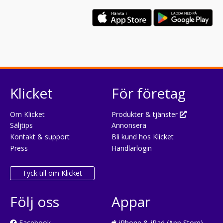
Klicket
För företag
Om Klicket
Produkter & tjänster
Säljtips
Annonsera
Kontakt & support
Bli kund hos Klicket
Press
Handlarlogin
Tyck till om Klicket
Följ oss
Appar
Facebook
iPhone & iPad (App Store)