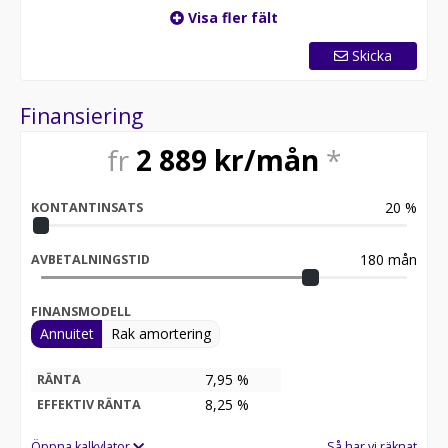
Visa fler fält
Skicka
Finansiering
fr
2 889
kr/mån
*
20
%
KONTANTINSATS
180
mån
AVBETALNINGSTID
FINANSMODELL
Annuitet
Rak amortering
7,95 %
RÄNTA
8,25
%
EFFEKTIV RÄNTA
Öppna kalkylator
Så har vi räknat