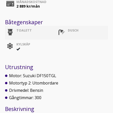
MÅNADSKOSTNAD
2 889
kr/mån
Båtegenskaper
TOALETT
DUSCH
KYLSKÅP
Utrustning
Motor: Suzuki DF150TGL
Motortyp 2: Utombordare
Drivmedel: Bensin
Gångtimmar: 300
Beskrivning