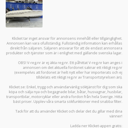
Klicket tar inget ansvar för annonsens innehåll eller tillgänglighet.
Annonsen kan vara ofullständig. Fullständig information kan erhållas
direkt från säljaren. Säljaren ansvarar för att de endast annonsera
produkter och tjänster som är i enlighet med gällande svenska lagar.
OBS! V-reg.nr är ej äkta reg.nr. Ett påhittat V-reg.nr kan anges i
annonsen om det aktuella fordonet saknar ett riktigt reg.nr
(exempelvis att fordonet är helt nytt eller har importerats och ej
tilldelats ett riktigt reg.nr av Transportstyrelsen än).
Klicket.se
: Enkel, trygg och användarvänlig söktjänst för dig som ska
köpa och sälja
nya och begagnade bilar
,
båtar
,
husvagnar
,
husbilar
,
transportbilar
,
motorcyklar
eller andra fordon från hela Sverige. Hitta
bäst priser. Upplev våra smarta sökfunktioner med snabba filter.
Tack för att du använder
Klicket
och delar det du gillar med dina
vänner!
Ladda ner
Klicket-appen
gratis: