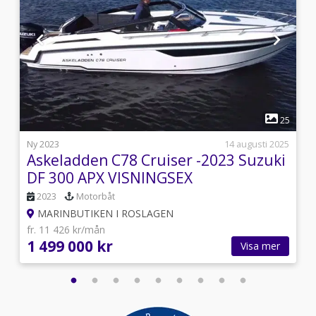
1
0
25
i
Ny 2023
14 augusti 2025
Askeladden C78 Cruiser -2023 Suzuki
DF 300 APX VISNINGSEX
2023
Motorbåt
MARINBUTIKEN I ROSLAGEN
fr. 11 426 kr/mån
1 499 000 kr
Visa mer