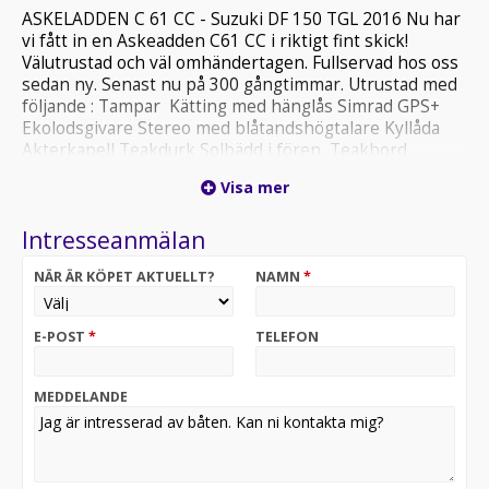
ASKELADDEN C 61 CC - Suzuki DF 150 TGL 2016 Nu har
vi fått in en Askeadden C61 CC i riktigt fint skick!
Välutrustad och väl omhändertagen. Fullservad hos oss
sedan ny. Senast nu på 300 gångtimmar. Utrustad med
följande : Tampar Kätting med hänglås Simrad GPS+
Ekolodsgivare Stereo med blåtandshögtalare Kyllåda
Akterkapell Teakdurk Solbädd i fören Teakbord
Ankarlina(blyad) Båtshake 6 fendertar Paddel
Visa mer
Stolsöverdrag Bottenmålad Komplett dynsats
Vattenskidbåge Flaggstångsfäste med flaggstång OBS
Intresseanmälan
! Ring innan visning Välkommen in!
NÄR ÄR KÖPET AKTUELLT?
NAMN
*
E-POST
*
TELEFON
MEDDELANDE