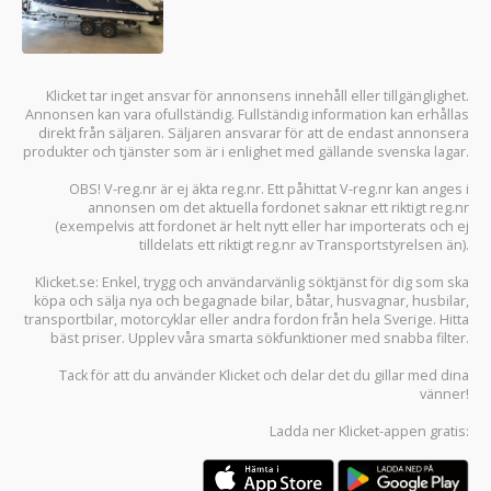
Klicket tar inget ansvar för annonsens innehåll eller tillgänglighet.
Annonsen kan vara ofullständig. Fullständig information kan erhållas
direkt från säljaren. Säljaren ansvarar för att de endast annonsera
produkter och tjänster som är i enlighet med gällande svenska lagar.
OBS! V-reg.nr är ej äkta reg.nr. Ett påhittat V-reg.nr kan anges i
annonsen om det aktuella fordonet saknar ett riktigt reg.nr
(exempelvis att fordonet är helt nytt eller har importerats och ej
tilldelats ett riktigt reg.nr av Transportstyrelsen än).
Klicket.se
: Enkel, trygg och användarvänlig söktjänst för dig som ska
köpa och sälja
nya och begagnade bilar
,
båtar
,
husvagnar
,
husbilar
,
transportbilar
,
motorcyklar
eller andra fordon från hela Sverige. Hitta
bäst priser. Upplev våra smarta sökfunktioner med snabba filter.
Tack för att du använder
Klicket
och delar det du gillar med dina
vänner!
Ladda ner
Klicket-appen
gratis: