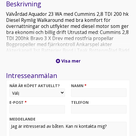
Beskrivning
Välvårdad Aquador 23 WA med Cummins 2,8 TDI 200 hk
Diesel Rymlig Walkaround med bra komfort för
övernattningar och utflykter med diesel motor som ger
bra ekonomi och billig drift Utrustad med: Cummins 2,8
TDI 200hk Bravo 3 X Drev med rostfria propellar
Bogpropeller med fjärrkontroll Ankarspel akter
Akterkapell 3st Batterier Bord i Teak Bottenmålad Bädd
dyna i ruff Vask med tryckvatten och tank Vattentoalett
Visa mer
med Septitank Däckslucka Fenderhållare
Fjärrstrålkastare Flaggfäste Gångvärme med defoster
Intresseanmälan
Hydralstyrning 1 lågigt Wallas spis Självläns Garmin
52dv plotter Skrovrutor öppningsbara Rostfri
NÄR ÄR KÖPET AKTUELLT?
NAMN
*
targabåge Teak på badbrygga, stäv och i ruffen Zipwake
trimplan Vindrutetorkare på sb+bb Båten levereras
nyservad Välkomna till Fritzens i Mellerud för visning
E-POST
*
TELEFON
eller ring 0530-41118 för mer information
MEDDELANDE