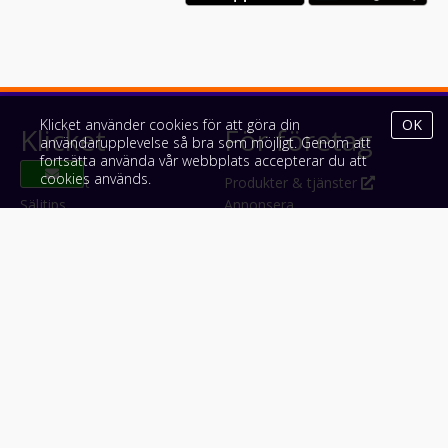
Klicket använder cookies för att göra din
OK
Klicket
För företag
användarupplevelse så bra som möjligt. Genom att
fortsätta använda vår webbplats accepterar du att
cookies används.
Om Klicket
Produkter & tjänster
Säljtips
Annonsera
Kontakt & support
Bli kund hos Klicket
Press
Handlarlogin
Tyck till om Klicket
Följ oss
Appar
Facebook
iPhone & iPad (App Store)
Instagram
Android (Google Play)
LinkedIn