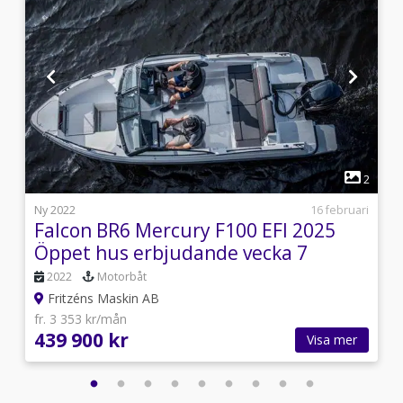
1
2
2
i
Ny 2022
16 februari
Falcon BR6 Mercury F100 EFI 2025
Öppet hus erbjudande vecka 7
2022
Motorbåt
Fritzéns Maskin AB
fr. 3 353 kr/mån
439 900 kr
Visa mer