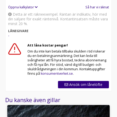
Öppna kalkylator
Så har vi räknat
Detta är ett räkneexempel. Räntan är indikativ, hör med
din säljare för exakt räntenivå. Kontantinsatsen måste vara
minst 20 %.
LÅNEGIVARE
-
Att låna kostar pengar!
Om du inte kan betala tillbaka skulden i tid riskerar
du en betalningsanmärkning. Det kan leda till
svårigheter att få hyra bostad, teckna abonnemang
och få nya lån. För stöd, vänd dig till budget- och
skuldrådgivningen i din kommun. Kontaktuppgifter
finns på
konsumentverket.se
.
Ansök om lånelöfte
Du kanske även gillar