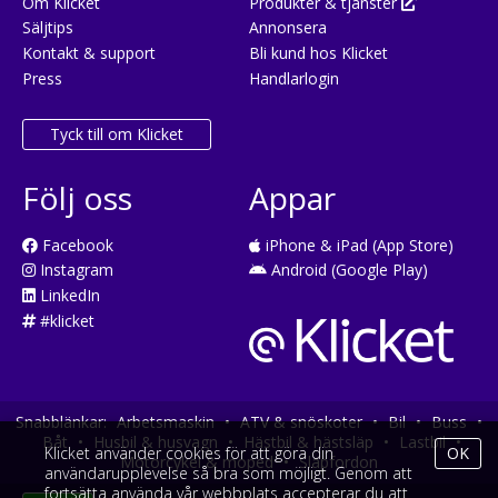
Om Klicket
Produkter & tjänster
Säljtips
Annonsera
Kontakt & support
Bli kund hos Klicket
Press
Handlarlogin
Tyck till om Klicket
Följ oss
Appar
Facebook
iPhone & iPad (App Store)
Instagram
Android (Google Play)
LinkedIn
#klicket
Snabblänkar:
Arbetsmaskin
•
ATV & snöskoter
•
Bil
•
Buss
•
Båt
•
Husbil & husvagn
•
Hästbil & hästsläp
•
Lastbil
•
Klicket använder cookies för att göra din
OK
Motorcykel & moped
•
Släpfordon
användarupplevelse så bra som möjligt. Genom att
fortsätta använda vår webbplats accepterar du att