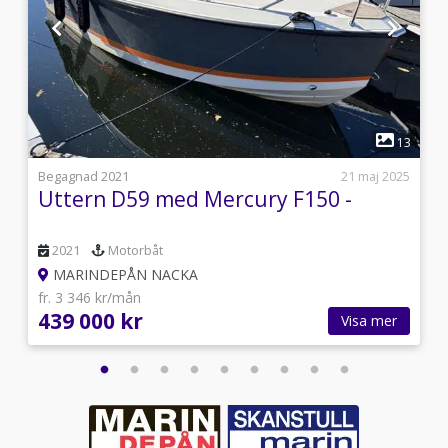
1
8
13
s
Begagnad 2021
21 maj 2025
Uttern D59 med Mercury F150 -
2021
Motorbåt
MARINDEPÅN NACKA
fr. 3 346 kr/mån
439 000 kr
Visa mer