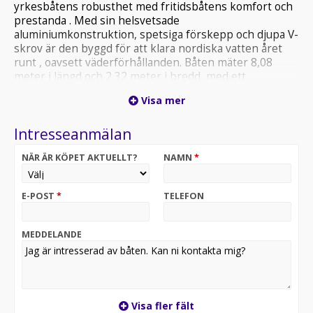
yrkesbåtens robusthet med fritidsbåtens komfort och
prestanda . Med sin helsvetsade
aluminiumkonstruktion, spetsiga förskepp och djupa V-
skrov är den byggd för att klara nordiska vatten året
runt , oavsett väderförhållanden. Båten mäter 8,08
meter i längd och 2,32 meter i bredd, med ett
djupgående på cirka 0,55 meter. Eftersom skrovet är
Visa mer
tillverkat helt i aluminium, ger det en oerhört
bra hållbarhet och låg vikt. Den låga tyngdpunkten och
Intresseanmälan
skrovets form ger stabil gång även i grov sjö Utrustad
med: diesel värmare, plotter med radar, ekolod och
NÄR ÄR KÖPET AKTUELLT?
NAMN
*
autopilot. Trimplan, kapell, dynsats i fören, VHF, 12v
uttag, dubbla torkare. elektrisk hydraulstyrning,
elreglage. Vi har även möjlighet att erbjuda finansiering
E-POST
*
TELEFON
via Swedbank Finans till förmånlig ränta och
amorteringstid samt försäkring vid Svedea. Båten finns
hos Marindepån Nacka och säljs av Andreas Larsson.
MEDDELANDE
Kontakta mig gärna för visning, provkörning eller mer
information. Jag nås på +46 8 556 709 08 eller
andreas.larsson@marindepan.se
Visa fler fält