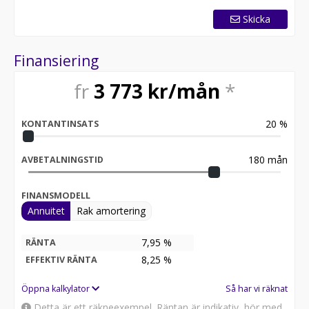
Skicka
Finansiering
fr
3 773
kr/mån
*
20
%
KONTANTINSATS
180
mån
AVBETALNINGSTID
FINANSMODELL
Annuitet
Rak amortering
7,95 %
RÄNTA
8,25
%
EFFEKTIV RÄNTA
Öppna kalkylator
Så har vi räknat
Detta är ett räkneexempel. Räntan är indikativ, hör med