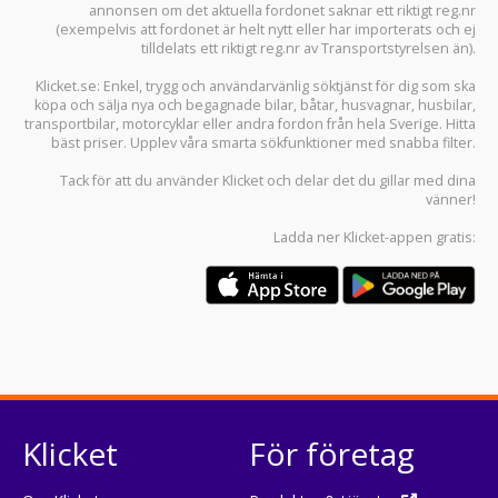
annonsen om det aktuella fordonet saknar ett riktigt reg.nr
(exempelvis att fordonet är helt nytt eller har importerats och ej
tilldelats ett riktigt reg.nr av Transportstyrelsen än).
Klicket.se
: Enkel, trygg och användarvänlig söktjänst för dig som ska
köpa och sälja
nya och begagnade bilar
,
båtar
,
husvagnar
,
husbilar
,
transportbilar
,
motorcyklar
eller andra fordon från hela Sverige. Hitta
bäst priser. Upplev våra smarta sökfunktioner med snabba filter.
Tack för att du använder
Klicket
och delar det du gillar med dina
vänner!
Ladda ner
Klicket-appen
gratis:
Klicket
För företag