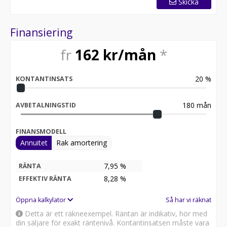
Skicka
Finansiering
fr
162
kr/mån
*
20
%
KONTANTINSATS
180
mån
AVBETALNINGSTID
FINANSMODELL
Annuitet
Rak amortering
7,95 %
RÄNTA
8,28
%
EFFEKTIV RÄNTA
Öppna kalkylator
Så har vi räknat
Detta är ett räkneexempel. Räntan är indikativ, hör med
din säljare för exakt räntenivå. Kontantinsatsen måste vara