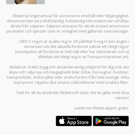
Klicket tar inget ansvar för annonsens innehåll eller tillgänglighet.
Annonsen kan vara ofullständig. Fullständig information kan erhållas
direkt från säljaren. Säljaren ansvarar för att de endast annonsera
produkter och tjänster som är i enlighet med gällande svenska lagar.
OBS! V-reg.nr är ej äkta reg.nr. Ett påhittat V-reg.nr kan anges i
annonsen om det aktuella fordonet saknar ett riktigt reg.nr
(exempelvis att fordonet är helt nytt eller har importerats och ej
tilldelats ett riktigt reg.nr av Transportstyrelsen än).
Klicket.se
: Enkel, trygg och användarvänlig söktjänst för dig som ska
köpa och sälja
nya och begagnade bilar
,
båtar
,
husvagnar
,
husbilar
,
transportbilar
,
motorcyklar
eller andra fordon från hela Sverige. Hitta
bäst priser. Upplev våra smarta sökfunktioner med snabba filter.
Tack för att du använder
Klicket
och delar det du gillar med dina
vänner!
Ladda ner
Klicket-appen
gratis: