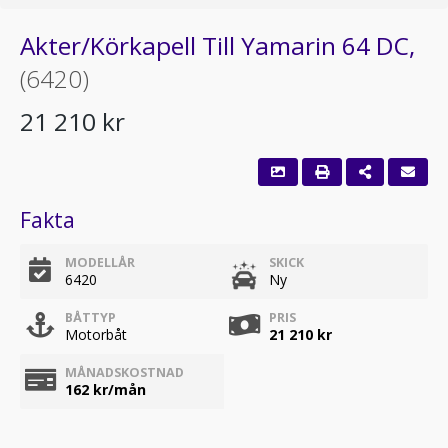
Akter/Körkapell Till Yamarin 64 DC,
(6420)
21 210 kr
Fakta
MODELLÅR
SKICK
6420
Ny
BÅTTYP
PRIS
Motorbåt
21 210 kr
MÅNADSKOSTNAD
162
kr/mån