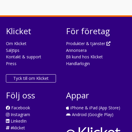
Klicket
För företag
Om Klicket
Produkter & tjänster
Säljtips
Annonsera
Kontakt & support
Bli kund hos Klicket
Press
Handlarlogin
Tyck till om Klicket
Följ oss
Appar
Facebook
iPhone & iPad (App Store)
Instagram
Android (Google Play)
LinkedIn
#klicket