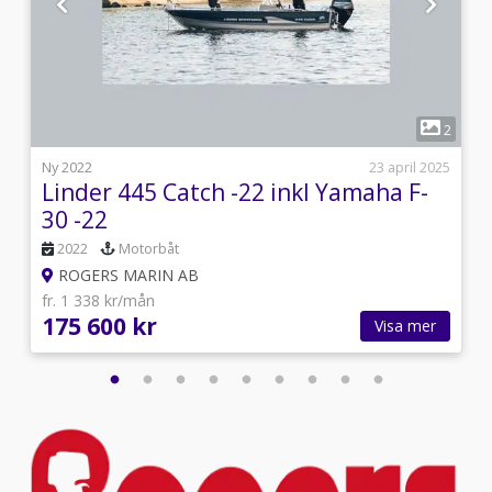
1
1
2
s
Ny 2022
23 april 2025
Linder 445 Catch -22 inkl Yamaha F-
30 -22
2022
Motorbåt
ROGERS MARIN AB
fr. 1 338 kr/mån
175 600 kr
Visa mer