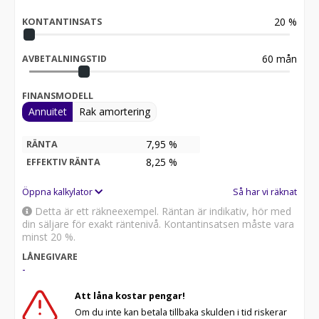
20
%
KONTANTINSATS
60
mån
AVBETALNINGSTID
FINANSMODELL
Annuitet
Rak amortering
7,95 %
RÄNTA
8,25
%
EFFEKTIV RÄNTA
Öppna kalkylator
Så har vi räknat
Detta är ett räkneexempel. Räntan är indikativ, hör med
din säljare för exakt räntenivå. Kontantinsatsen måste vara
minst 20 %.
LÅNEGIVARE
-
Att låna kostar pengar!
Om du inte kan betala tillbaka skulden i tid riskerar