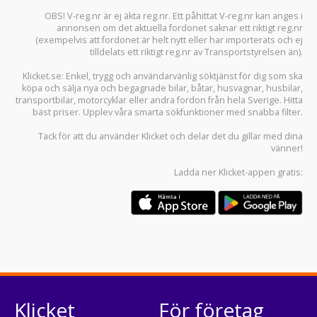
OBS! V-reg.nr är ej äkta reg.nr. Ett påhittat V-reg.nr kan anges i
annonsen om det aktuella fordonet saknar ett riktigt reg.nr
(exempelvis att fordonet är helt nytt eller har importerats och ej
tilldelats ett riktigt reg.nr av Transportstyrelsen än).
Klicket.se
: Enkel, trygg och användarvänlig söktjänst för dig som ska
köpa och sälja
nya och begagnade bilar
,
båtar
,
husvagnar
,
husbilar
,
transportbilar
,
motorcyklar
eller andra fordon från hela Sverige. Hitta
bäst priser. Upplev våra smarta sökfunktioner med snabba filter.
Tack för att du använder
Klicket
och delar det du gillar med dina
vänner!
Ladda ner
Klicket-appen
gratis:
Klicket
För företag