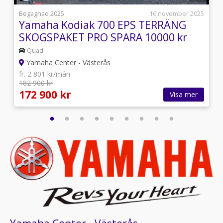
i
Begagnad 2025
16 november 2025
Yamaha Kodiak 700 EPS TERRÄNG
SKOGSPAKET PRO SPARA 10000 kr
Quad
Yamaha Center - Västerås
fr. 2 801 kr/mån
182 900 kr
172 900 kr
Visa mer