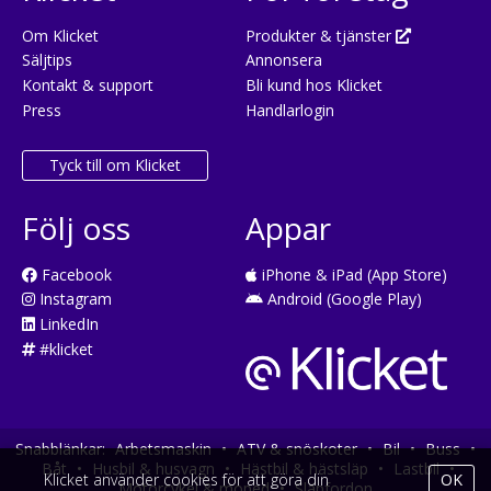
Om Klicket
Produkter & tjänster
Säljtips
Annonsera
Kontakt & support
Bli kund hos Klicket
Press
Handlarlogin
Tyck till om Klicket
Följ oss
Appar
Facebook
iPhone & iPad (App Store)
Instagram
Android (Google Play)
LinkedIn
#klicket
Snabblänkar:
Arbetsmaskin
•
ATV & snöskoter
•
Bil
•
Buss
•
Båt
•
Husbil & husvagn
•
Hästbil & hästsläp
•
Lastbil
•
Klicket använder cookies för att göra din
OK
Motorcykel & moped
•
Släpfordon