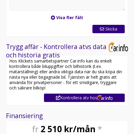
Ultramatic®-transmission och On-Command® 4WD.
Den levererar otrolig prestanda, smidig kontroll och
hejdlös styrka genom alla landskap.
Visa fler fält
Utforska andra modeller inom segmentet
Skicka
MVH YAMAHA CENTER VÄSTERÅS
Trygg affär - Kontrollera atvs data
yamaha vasteras kodiak 700 yfm
och historia gratis
Hos Klickets samarbetspartner Car.info kan du enkelt
kontrollera både biluppgifter och bilhistorik (t.ex.
mätarställning) eller andra viktiga data när du ska köpa din
nästa nya eller begagnade bil. Tjänsten är helt gratis att
använda för privatpersoner - för ett smidigare, tryggare
och säkrare bilköp!
Kontrollera atv hos
Finansiering
fr
2 510
kr/mån
*