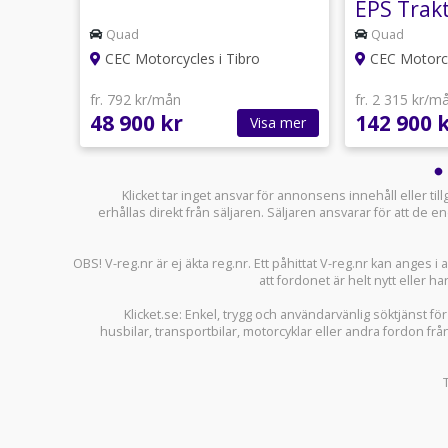
EPS Trak
Quad
Quad
CEC Motorcycles i Tibro
CEC Motorcy
fr. 792 kr/mån
fr. 2 315 kr/m
48 900 kr
142 900 
sa mer
Visa mer
Klicket tar inget ansvar för annonsens innehåll eller ti
erhållas direkt från säljaren. Säljaren ansvarar för att de
OBS! V-reg.nr är ej äkta reg.nr. Ett påhittat V-reg.nr kan anges 
att fordonet är helt nytt eller ha
Klicket.se
: Enkel, trygg och användarvänlig söktjänst fö
husbilar
,
transportbilar
,
motorcyklar
eller andra fordon frå