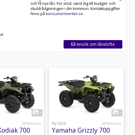
och få nya lån. För stöd, vänd dig till budget- och
skuldrådgivningen i din kommun. Kontaktuppgifter
finns på
konsumentverket.se
.
at
Ansök om lånelöfte
1
1
26 februari
Ny 2026
26 februari
N
odiak 700
Yamaha Grizzly 700
Y