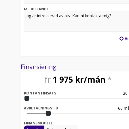
ATV fyrhjuling
MEDDELANDE
Vi
Finansiering
fr
1 975
kr/mån
*
20
KONTANTINSATS
60
må
AVBETALNINGSTID
FINANSMODELL