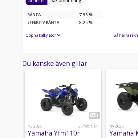
Annuitet
Rak amortering
7,95 %
RÄNTA
8,25
%
EFFEKTIV RÄNTA
Öppna kalkylator
Så har vi räkn
Du kanske även gillar
3
1
5 mars
Ny 2026
26 februari
Ny 2026
50
Yamaha Yfm110r
Yamaha K