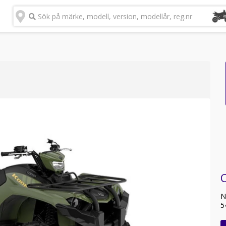
Sök på märke, modell, version, modellår, reg.nr
C
N
5