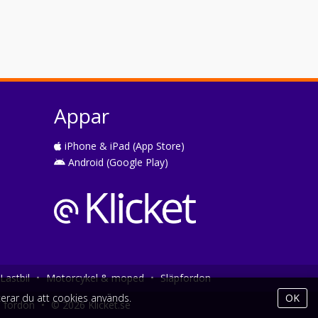
Appar
iPhone & iPad (App Store)
Android (Google Play)
Lastbil
•
Motorcykel & moped
•
Släpfordon
erar du att cookies används.
OK
a fordon
•
© 2026 Klicket.se