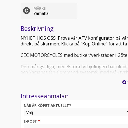
MÄRKE
Yamaha
Beskrivning
NYHET HOS OSS! Prova vår ATV konfigurator på vår 
direkt på skärmen. Klicka på "Köp Online" för att ta e
CEC MOTORCYCLES med butiker/verkstäder i Göteb
Den mångsidiga, medelstora fyrhjulingen har ökad k
och Yamahas On-Command-system® med två-/fyrhjul
som alltid är redo att hjälpa till
Vi erbjuder en mängd olika finansieringslösningar,
Intresseanmälan
i kontantinsats upp till hundra tusen kronor. Slå oss e
upplägg som passar just dig.
NÄR ÄR KÖPET AKTUELLT?
Vi är återförsäljare utav fordon, reservdelar samt 
OBS! För att säkerställa att fordonet på bilden ej är s
E-POST
*
butiken.