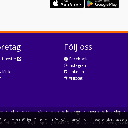
öretag
Följ oss
 tjänster
Facebook
Instagram
 Klicket
LinkedIn
n
#klicket
er
•
Bil
•
Buss
•
Båt
•
Husbil & husvagn
•
Hästbil & hästsläp
•
så bra som möjligt. Genom att fortsätta använda vår webbplats accept
arvillkor
•
Integritetspolicy & GDPR
•
Söktjänsten för Sveriges all