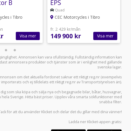
tor B
EPS
E
Quad
cles i Tibro
CEC Motorcycles i Tibro
ån
fr. 2 429 kr/mån
f
kr
149 900 kr
1
Visa mer
Visa mer
llgänglighet. Annonsen kan vara ofullständig. Fullständig information kan
 endast annonsera produkter och tjänster som är i enlighet med gällande
svenska lagar.
i annonsen om det aktuella fordonet saknar ett riktigt reg.nr (exempelvis
r importerats och ej tilldelats ett riktigt reg.nr av Transportstyrelsen än).
r dig som ska köpa och sälja
nya och begagnade bilar
,
båtar
,
husvagnar
,
n hela Sverige. Hitta bäst priser. Upplev våra smarta sökfunktioner med
snabba filter.
Tack för att du använder
Klicket
och delar det du gillar med dina vänner!
Ladda ner
Klicket-appen
gratis: