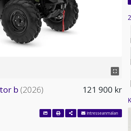
2
tor b
(2026)
121 900 kr
K
Intresseanmälan