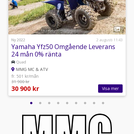
1
4
7
l
Ny 2022
2 augusti 11:43
Yamaha Yfz50 Omgående Leverans
24 mån 0% ränta
Quad
MMG MC & ATV
fr. 501 kr/mån
31 900 kr
30 900 kr
Visa mer