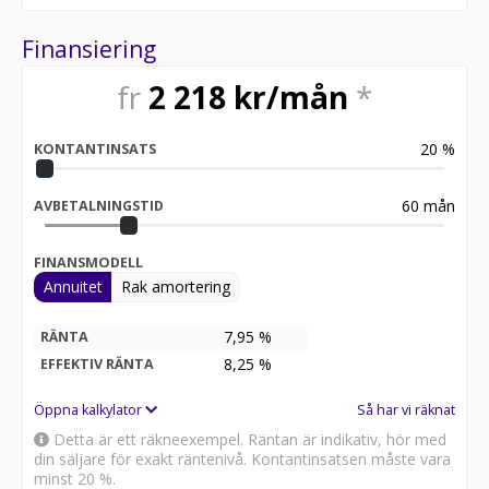
Yamaha Butik i Södra Sverige
Vi erbjuder även Auktoriserad verkstad. tillbehör.
Finansiering
utrustning. reservdelar. kläder. m.m.!
fr
2 218
kr/mån
*
Sökord:
yamaha grizzly Kodiak 700 atv utv quad terräng traktor
20
%
skog arbete 5 års garanti
KONTANTINSATS
60
mån
AVBETALNINGSTID
FINANSMODELL
Annuitet
Rak amortering
7,95 %
RÄNTA
8,25
%
EFFEKTIV RÄNTA
Öppna kalkylator
Så har vi räknat
Detta är ett räkneexempel. Räntan är indikativ, hör med
din säljare för exakt räntenivå. Kontantinsatsen måste vara
minst 20 %.