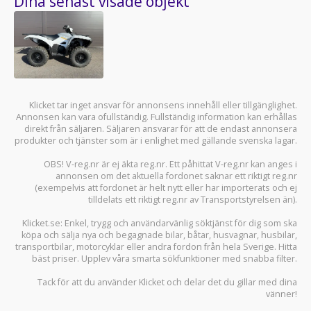
Dina senast visade objekt
Klicket tar inget ansvar för annonsens innehåll eller tillgänglighet.
Annonsen kan vara ofullständig. Fullständig information kan erhållas
direkt från säljaren. Säljaren ansvarar för att de endast annonsera
produkter och tjänster som är i enlighet med gällande svenska lagar.
OBS! V-reg.nr är ej äkta reg.nr. Ett påhittat V-reg.nr kan anges i
annonsen om det aktuella fordonet saknar ett riktigt reg.nr
(exempelvis att fordonet är helt nytt eller har importerats och ej
tilldelats ett riktigt reg.nr av Transportstyrelsen än).
Klicket.se
: Enkel, trygg och användarvänlig söktjänst för dig som ska
köpa och sälja
nya och begagnade bilar
,
båtar
,
husvagnar
,
husbilar
,
transportbilar
,
motorcyklar
eller andra fordon från hela Sverige. Hitta
bäst priser. Upplev våra smarta sökfunktioner med snabba filter.
Tack för att du använder
Klicket
och delar det du gillar med dina
vänner!