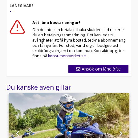
LÅNEGIVARE
-
Att låna kostar pengar!
Om du inte kan betala tillbaka skulden i tid riskerar
du en betalningsanmärkning. Det kan leda till
svårigheter att få hyra bostad, teckna abonnemang
och få nya lån. För stöd, vänd dig till budget- och
skuldrådgivningen i din kommun. Kontaktuppgifter
finns på
konsumentverket.se
.
Ansök om lånelöfte
Du kanske även gillar