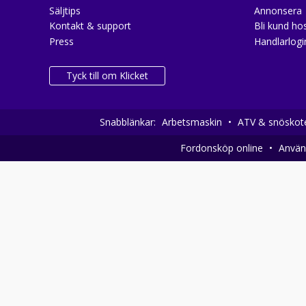
Säljtips
Annonsera
Kontakt & support
Bli kund hos
Press
Handlarlogi
Tyck till om Klicket
Snabblänkar:
Arbetsmaskin
•
ATV & snöskot
Fordonsköp online
•
Använd