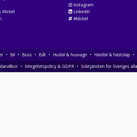
Instagram
 Klicket
LinkedIn
n
#klicket
er
•
Bil
•
Buss
•
Båt
•
Husbil & husvagn
•
Hästbil & hästsläp
•
arvillkor
•
Integritetspolicy & GDPR
•
Söktjänsten för Sveriges all