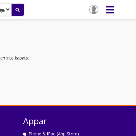
ken inte kapats.
Appar
iPhone & iPad (App Store)