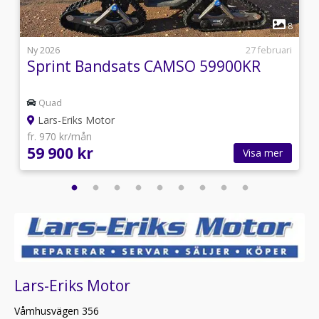
1
1
8
4
Ny 2026
27 februari
Sprint Bandsats CAMSO 59900KR
Quad
Lars-Eriks Motor
fr. 970 kr/mån
59 900 kr
Visa mer
Lars-Eriks Motor
Våmhusvägen 356