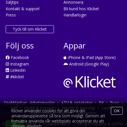
Säljtips
Annonsera
Kontakt & support
Bli kund hos Klicket
Press
Handlarlogin
Tyck till om Klicket
Följ oss
Appar
Facebook
iPhone & iPad (App Store)
Instagram
Android (Google Play)
LinkedIn
#klicket
Snabblänkar:
Arbetsmaskin
•
ATV & snöskoter
•
Bil
•
Buss
•
Båt
•
Husbil & husvagn
•
Hästbil & hästsläp
•
Lastbil
•
Klicket använder cookies för att göra din
OK
Motorcykel & moped
•
Släpfordon
användarupplevelse så bra som möjligt. Genom att
fortsätta använda vår webbplats accepterar du att
Fordonsköp online
•
Användarvillkor
•
Integritetspolicy & GDPR
•
cookies används.