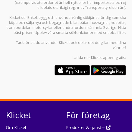
(exempelvis att fordonet är helt nytt eller har importerats och ej
tilldelats ett riktigt reg.nr av Transportstyrelsen än).
Klicket.se
: Enkel, trygg och användarvänlig söktjänst för dig som ska
köpa och sälja
nya och begagnade bilar
,
båtar
,
husvagnar
,
husbilar
,
transportbilar
,
motorcyklar
eller andra fordon från hela Sverige. Hitta
bäst priser. Upplev våra smarta sökfunktioner med snabba filter.
Tack för att du använder
Klicket
och delar det du gillar med dina
vänner!
Ladda ner
Klicket-appen
gratis:
Klicket
För företag
Om Klicket
Produkter & tjänster