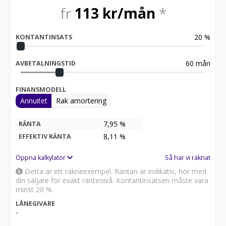
fr
113
kr/mån
*
20
%
KONTANTINSATS
60
mån
AVBETALNINGSTID
FINANSMODELL
Annuitet
Rak amortering
7,95 %
RÄNTA
8,11
%
EFFEKTIV RÄNTA
Öppna kalkylator
Så har vi räknat
Detta är ett räkneexempel. Räntan är indikativ, hör med
din säljare för exakt räntenivå. Kontantinsatsen måste vara
minst 20 %.
LÅNEGIVARE
-