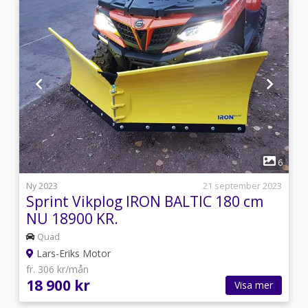
1
1
6
4
Ny 2023
21 september 2023
Sprint Vikplog IRON BALTIC 180 cm
NU 18900 KR.
Quad
Lars-Eriks Motor
fr. 306 kr/mån
18 900 kr
Visa mer