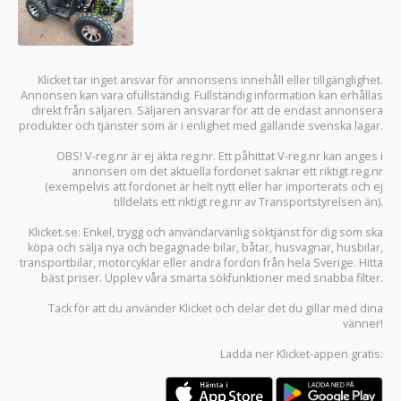
Klicket tar inget ansvar för annonsens innehåll eller tillgänglighet.
Annonsen kan vara ofullständig. Fullständig information kan erhållas
direkt från säljaren. Säljaren ansvarar för att de endast annonsera
produkter och tjänster som är i enlighet med gällande svenska lagar.
OBS! V-reg.nr är ej äkta reg.nr. Ett påhittat V-reg.nr kan anges i
annonsen om det aktuella fordonet saknar ett riktigt reg.nr
(exempelvis att fordonet är helt nytt eller har importerats och ej
tilldelats ett riktigt reg.nr av Transportstyrelsen än).
Klicket.se
: Enkel, trygg och användarvänlig söktjänst för dig som ska
köpa och sälja
nya och begagnade bilar
,
båtar
,
husvagnar
,
husbilar
,
transportbilar
,
motorcyklar
eller andra fordon från hela Sverige. Hitta
bäst priser. Upplev våra smarta sökfunktioner med snabba filter.
Tack för att du använder
Klicket
och delar det du gillar med dina
vänner!
Ladda ner
Klicket-appen
gratis: