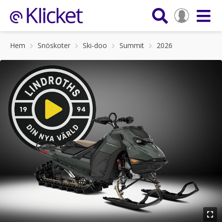
Hem
Snöskoter
Ski-doo
Summit
2026