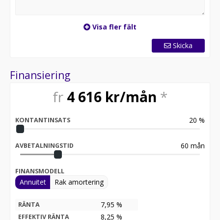
Visa fler fält
Skicka
Finansiering
fr
4 616
kr/mån
*
20
%
KONTANTINSATS
60
mån
AVBETALNINGSTID
FINANSMODELL
Annuitet
Rak amortering
7,95 %
RÄNTA
8,25
%
EFFEKTIV RÄNTA