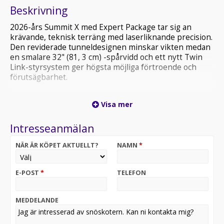
Beskrivning
2026-års Summit X med Expert Package tar sig an
krävande, teknisk terräng med laserliknande precision.
Den reviderade tunneldesignen minskar vikten medan
en smalare 32" (81, 3 cm) -spårvidd och ett nytt Twin
Link-styrsystem ger högsta möjliga förtroende och
förutsägbarhet.
Det ultimata när det gäller precision och
Visa mer
förutsägbarhet i djupsnö.
Rotax® 850 E-TEC och 850 E-TEC Turbo R-motorer
Intresseanmälan
finns tillgängliga
PowderMax X-Light-drivband med armeringsstavar i
NÄR ÄR KÖPET AKTUELLT?
NAMN
*
full bandbredd och tMotion XT
KYB Pro 36 EA-3 piggyback skidstötdämpare
10
E-POST
*
TELEFON
MEDDELANDE