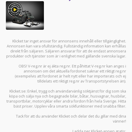
Klicket tar inget ansvar för annonsens innehåll eller tillgänglighet.
Annonsen kan vara ofullständig. Fullständig information kan erhållas
direkt från säljaren. Säljaren ansvarar för att de endast annonsera
produkter och tjänster som är i enlighet med gällande svenska lagar.
OBS! V-reg.nr är ej äkta reg.nr. Ett påhittat V-reg.nr kan anges i
annonsen om det aktuella fordonet saknar ett riktigt reg.nr
(exempelvis att fordonet är helt nytt eller har importerats och ej
tilldelats ett riktigt reg.nr av Transportstyrelsen än).
Klicket.se
: Enkel, trygg och användarvänlig söktjänst för dig som ska
köpa och sälja
nya och begagnade bilar
,
båtar
,
husvagnar
,
husbilar
,
transportbilar
,
motorcyklar
eller andra fordon från hela Sverige. Hitta
bäst priser. Upplev våra smarta sökfunktioner med snabba filter.
Tack för att du använder
Klicket
och delar det du gillar med dina
vänner!
Ladda ner
Klicket-appen
gratis: