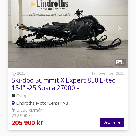
1
1
7
5
Ny 2025
17 november 2025
Ski-doo Summit X Expert 850 E-tec
154" -25 Spara 27000:-
Övrigt
Lindroths MotorCenter AB
fr. 3 336 kr/mån
232 900 kr
205 900 kr
Visa mer